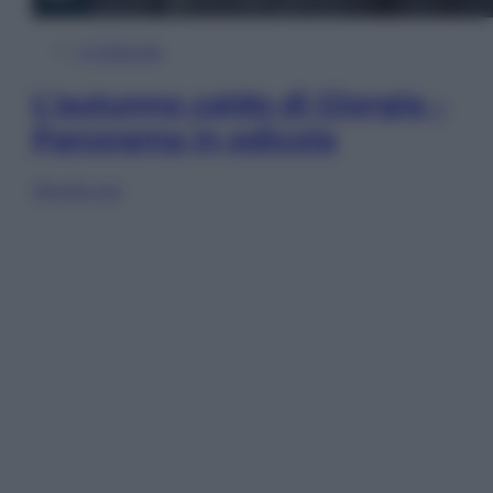
In Edicola
L’autunno caldo di Giorgia –
Panorama in edicola
Sfoglia ora