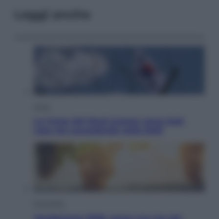
Leggi anche
Esteri
La Corea del Nord avanza verso Sud:
cosa sta succedendo nella DMZ
Economia
Vendemmia 2026, meno uva ma più