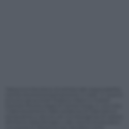
“Nessuna intenzione di sottrarsi alle responsabilità,
Camila rientrerà prossimamente in Italia”. E’ quanto
scrivono gli avvocati Federico Marini e Cristian
Carmelo Nicotra, legali di Camila Giorgi, in una nota.
“L’allontanamento dalla residenza di Calenzano è
temporaneo e dovuto ad una divergenza di vedute
all’interno della famiglia, e alla volontà di prendersi
una pausa di riflessione per decidere come