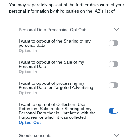
You may separately opt-out of the further disclosure of your
personal information by third parties on the IAB’s list of
downstream participants.
Personal Data Processing Opt Outs
This information may also be disclosed by us to third parties
on the IAB’s List of Downstream Participants that may further
I want to opt-out of the Sharing of my
disclose it to other third parties.
personal data.
Opted In
Please note that this website/app uses one or more Google
services and may gather and store information including but
I want to opt-out of the Sale of my
Personal Data.
not limited to your visit or usage behaviour. You may click to
Opted In
grant or deny consent to Google and its third-party tags to
use your data for below specified purposes in below Google
I want to opt-out of processing my
consent section.
Personal Data for Targeted Advertising.
Opted In
I want to opt-out of Collection, Use,
Retention, Sale, and/or Sharing of my
Personal Data that Is Unrelated with the
Purposes for which it was collected.
Opted Out
Google consents