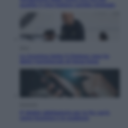
qualità: il vino italiano cambia strategia
Sport
La Juventus batte il Chelsea: cosa ha
detto l’amichevole di Hong Kong
Economia
IT Wallet obbligatorio per la Pa: cos’è,
come funziona e le scadenze