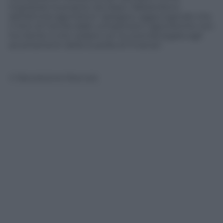
impostare la propria vita dopo l’abbandono
dell’attività agonistica” spiegano aggiungendo che
il ritiro di Camila dalle competizioni agonistiche non
ha niente a che vedere con la vicenda legata agli
accertamenti della Guardia di Finanza”.
© Riproduzione Riservata