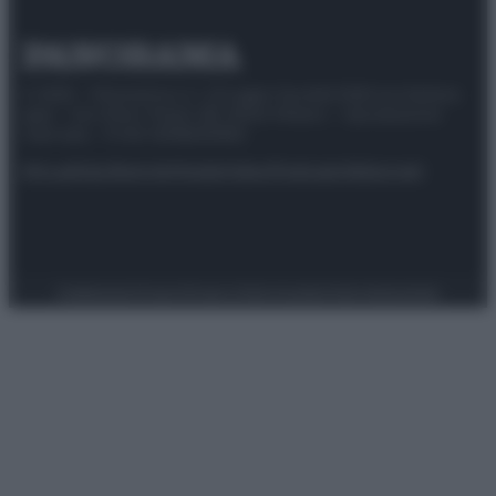
© 2025 – Panorama s.r.l. (Gruppo Società Editrice Italiana
spa) – Via Vittor Pisani 28, 20124 Milano – riproduzione
riservata – P.IVA 10518230965
Attualità
Lifestyle
Moda
Video
Podcast
Abbonati
Preferenze Privacy
Privacy Policy
Cookie Policy
Note legali