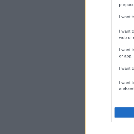
purpose
I want 
I want t
web or d
I want t
or app.
I want t
I want t
authenti