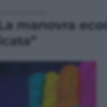
conomica sarà complicata”
 “La manovra ec
icata”