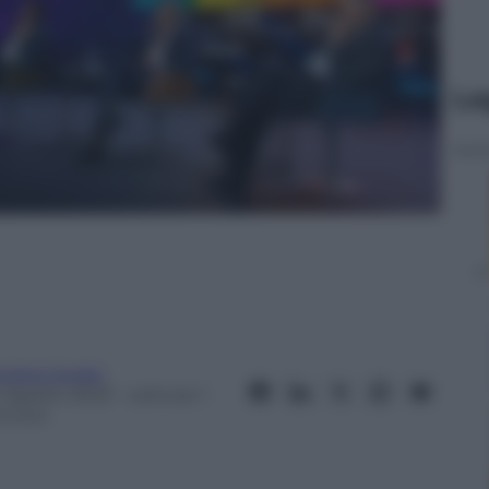
Le
ndrea Soglio
1 Agosto 2023
– Lettura: 1
inuto