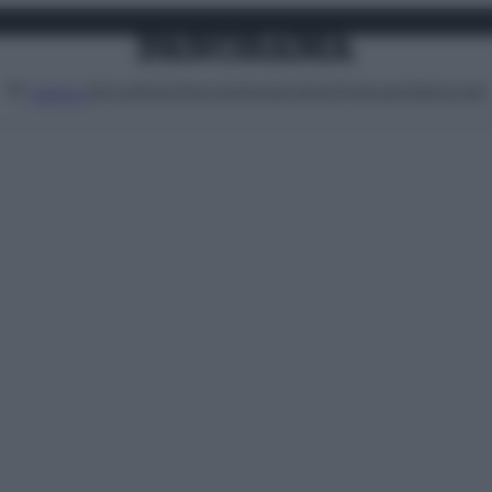
Attualità
Lifestyle
Moda
Video
Podcast
Abbonati
MENU