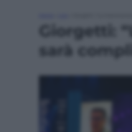
Home
»
Live
»
Giorgetti: “La manovra e
Giorgetti:
sarà compl