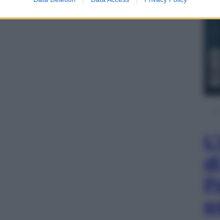
L
d
P
e