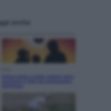
ggi anche
Viaggi
Eclissi totale e stelle cadenti: dove
ammirare il cielo più spettacolare
dell’estate