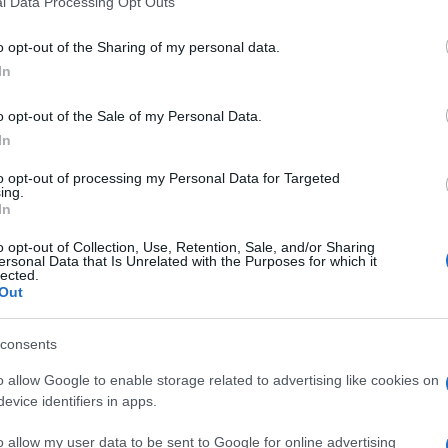
l Data Processing Opt Outs
including but not limited to your visit or usage behaviour. You may click 
 to Google and its third-party tags to use your data for below specifi
o opt-out of the Sharing of my personal data.
ogle consent section.
In
on si potrà fare tutto, ma sarà a favore dei
role del Ministro dell’economia, Giancarlo Giorgetti,
o opt-out of the Sale of my Personal Data.
ini che ha quindi tracciato quella che sarà
In
rovare entro la fine dell’anno.
to opt-out of processing my Personal Data for Targeted
l patto di stabilità, che aveva provocato tensioni
ing.
ffusa dal Mef ha spiegato che “il ministro non
In
clausola del Patto di stabilità in vigore fino al
tro la fine dell’anno sia approvata la riforma del
o opt-out of Collection, Use, Retention, Sale, and/or Sharing
ersonal Data that Is Unrelated with the Purposes for which it
re in vigore al posto delle vecchie regole dal 1
lected.
Out
consents
o allow Google to enable storage related to advertising like cookies on
evice identifiers in apps.
o allow my user data to be sent to Google for online advertising