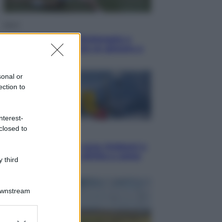
Sport
I dubbi di Sinner, fisioterapia a
Torino: Jannik valuta se giocare a
Cincinnati
sonal or
ection to
nterest-
closed to
Cronaca
Dolomiti Superski, ecco rimborsi e
voucher: chi ne ha diritto e come
 third
chiederli
Downstream
er and store