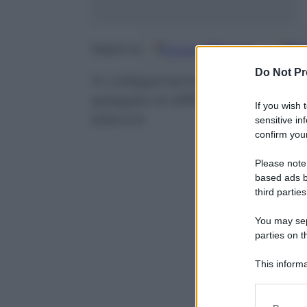
Google
Discover
Fo
Seguici su
Do Not Pr
In collegamento con il Meeting 
spiegato le difficoltà a cui andr
If you wish 
bilancio
sensitive in
confirm your
Please note
based ads b
third parties
You may sepa
parties on t
This informa
Participants
Please note