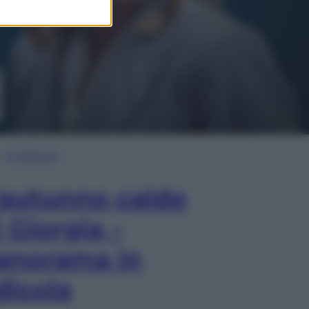
In Edicola
’autunno caldo
i Giorgia –
anorama in
dicola