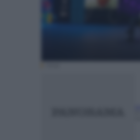
(Ansa)
A
2
m