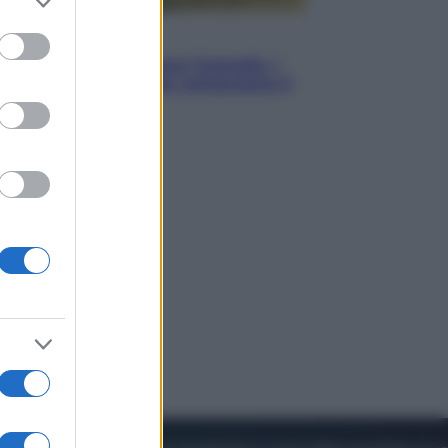
to grant or
ed purposes
Energia
Aiuto! In Italia manca l’energia. I
quattro ostacoli che minacciano il
nostro futuro