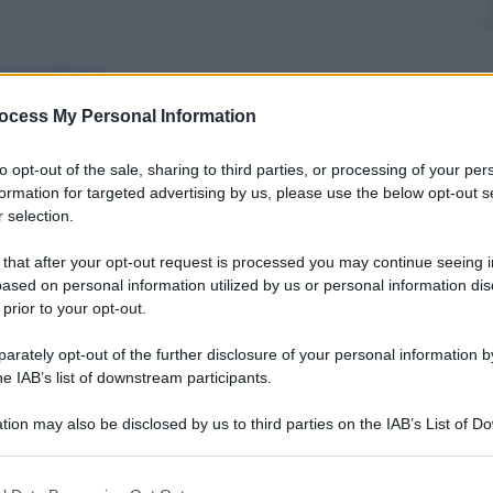
nti preferite
ocess My Personal Information
di Rimini il Ministro dell’economia ha
à incontro l’esecutivo sulla legge di
to opt-out of the sale, sharing to third parties, or processing of your per
formation for targeted advertising by us, please use the below opt-out s
 selection.
 that after your opt-out request is processed you may continue seeing i
ased on personal information utilized by us or personal information dis
 prior to your opt-out.
rately opt-out of the further disclosure of your personal information by
he IAB’s list of downstream participants.
tion may also be disclosed by us to third parties on the IAB’s List of 
 that may further disclose it to other third parties.
 that this website/app uses one or more Google services and may gath