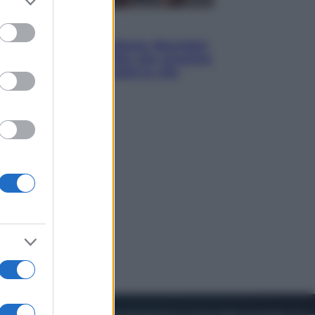
to grant or
ed purposes
Cinema
Tony, il giovane Anthony Bourdain
prima del mito: il film che racconta
l’estate che gli cambiò la vita