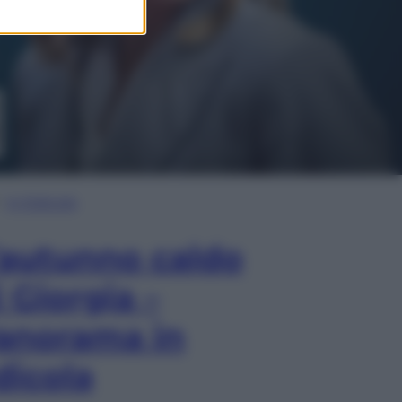
In Edicola
’autunno caldo
i Giorgia –
anorama in
dicola