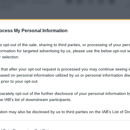
 Marzo 2024
– Lettura: 1
inuto
ocess My Personal Information
to opt-out of the sale, sharing to third parties, or processing of your per
nti preferite
formation for targeted advertising by us, please use the below opt-out s
 selection.
 avrebbe ridotto il margine tra i due
o ma difficile ora che si vada al
 that after your opt-out request is processed you may continue seeing i
ased on personal information utilized by us or personal information dis
 prior to your opt-out.
rately opt-out of the further disclosure of your personal information by
he IAB’s list of downstream participants.
tion may also be disclosed by us to third parties on the IAB’s List of 
 that may further disclose it to other third parties.
 that this website/app uses one or more Google services and may gath