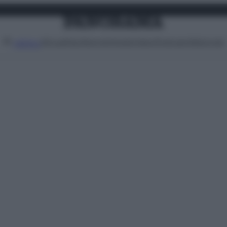
Attualità
Lifestyle
Moda
Video
Podcast
Abbonati
MENU