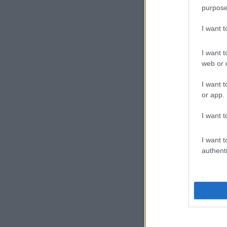
purpose
I want 
I want t
web or d
I want t
or app.
I want t
I want t
authenti