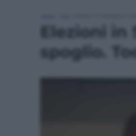
Home
»
Live
»
Elezioni in Sardegna: con
Elezioni in
spoglio. To