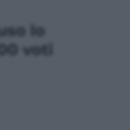
uso lo
00 voti