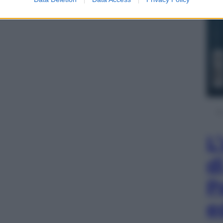
L
d
P
e