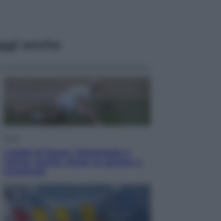
ggi anche
Sport
I dubbi di Sinner, fisioterapia a
Torino: Jannik valuta se giocare a
Cincinnati