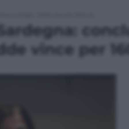
cluso lo spoglio. Todde vince per 1600 voti
 Sardegna: concl
dde vince per 16