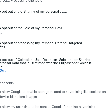
l Data Processing Opt Outs
including but not limited to your visit or usage behaviour. You may click 
 to Google and its third-party tags to use your data for below specifi
o opt-out of the Sharing of my personal data.
ogle consent section.
In
o opt-out of the Sale of my Personal Data.
In
to opt-out of processing my Personal Data for Targeted
per quelli ci vorrà un’altra settimana, ma dalla
ing.
io concluso anche nelle 19 sezioni ancora mancanti
In
bbero confermato la vittoria di Alessandra Todde,
con un distacco dimezzato a soli 1600.
o opt-out of Collection, Use, Retention, Sale, and/or Sharing
ersonal Data that Is Unrelated with the Purposes for which it
lected.
re il centrodestra dal chiedere un riconteggio di
Out
consents
o allow Google to enable storage related to advertising like cookies on
evice identifiers in apps.
o allow my user data to be sent to Google for online advertising