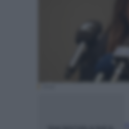
(Ansa)
A