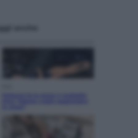
ggi anche
Sport
Pellacani fa la storia: 5 medaglie
d’oro “Adesso voglio raggiungere
le cinesi”