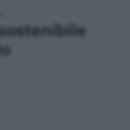
ndo
 sostenibile
do