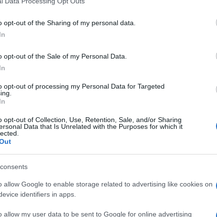
l Data Processing Opt Outs
including but not limited to your visit or usage behaviour. You may click 
 to Google and its third-party tags to use your data for below specifi
o opt-out of the Sharing of my personal data.
ogle consent section.
In
o opt-out of the Sale of my Personal Data.
In
to opt-out of processing my Personal Data for Targeted
ing.
In
o opt-out of Collection, Use, Retention, Sale, and/or Sharing
iornata mondiale dell’ambiente
. Un’occasione
ersonal Data that Is Unrelated with the Purposes for which it
lected.
non sono necessariamente in contraddizione, anzi.
Out
storia tutta italiana che parte dalle acciaierie
ri ristoranti del mondo.
consents
vamento di storioni in Europa e il
primo
o globale
. Il suo brand di punta, Calvisius, è
o allow Google to enable storage related to advertising like cookies on
i compagnie aeree, nelle gastronomie d’eccellenza
evice identifiers in apps.
più rinomati al mondo. I numeri stessi raccontano una
zienda ha registrato un fatturato di 36 milioni di
o allow my user data to be sent to Google for online advertising
llate di caviale l’anno e venduto il 70 per cento