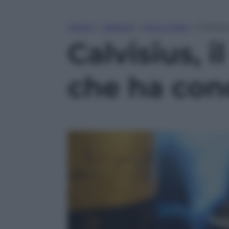
Home
»
Lifestyle
»
Vino e Cibo
»
Calvisiu
Calvisius, i
che ha con