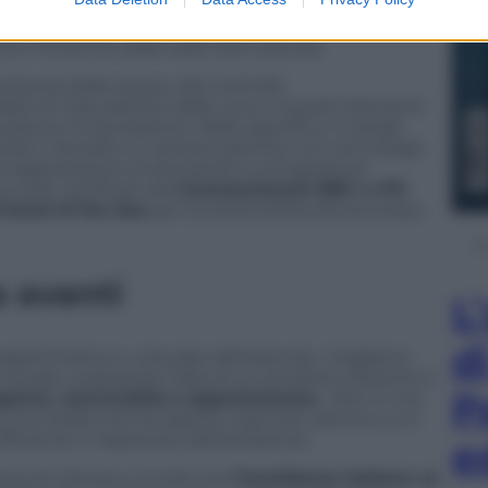
ioni e cultura», afferma
Alberto Messaggi,
ca Lombarda
. La qualità, tuttavia, non è
o. Ha anche delle radici ben precise.
costanza delle acque, dal controllo
grado di maturazione delle uova. A questi elementi
pesca e la lavorazione. Nello specifico, il caviale
inare e lavorato in camere bianche con tecnologia
ovrappressione di aria sterile e temperatura
o stati certificati dai
riconoscimenti BRC e IFS
Friend of the Sea
per la sostenibilità del processo
 avanti
L
d
ogrammatica e culturale dell’azienda: «Vogliamo
aviale, superando l’idea di un prodotto distante e
P
perta, convivialità e appartenenza
». Non è una
 una realtà che ha saputo costruire, attorno a un
ficiente e rispettoso dell’ambiente.
e
ria di Calvisius ricorda che
l’eccellenza italiana sa