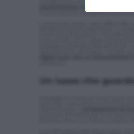
un’esperienza unica fatta di gesti, emoz
amministratore delegato di Agroitti
esclusivamente una questione di raccont
La bontà del caviale nasce difatti dalla 
dell’alimentazione degli storioni e dal 
si somma lo strettissimo intervallo tra la 
viene estratto sotto cappa a flusso lam
analoga a quella delle sale operatorie: s
rigorosamente controllata. I risultati son
higher level, oltre al riconoscimento 
produttivo.
Un lusso che guarda
Messaggi ha condiviso la sua visione pr
avvicinare nuove persone al mondo del c
trasformandolo in
un’esperienza di sco
questione di marketing, ma la visione di
prodotto antico, un sistema moderno, ef
In questo giorno speciale, dunque, la sto