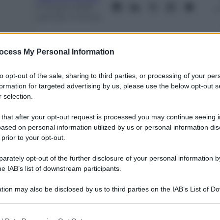
5 Giugno 2026
–
Lettura: 3 minuti
ocess My Personal Information
to opt-out of the sale, sharing to third parties, or processing of your per
formation for targeted advertising by us, please use the below opt-out s
 selection.
 that after your opt-out request is processed you may continue seeing i
ased on personal information utilized by us or personal information dis
nti preferite
 prior to your opt-out.
nde allevatore di storioni in Europa.
rately opt-out of the further disclosure of your personal information by
ualità conquista i consumatori
he IAB’s list of downstream participants.
tion may also be disclosed by us to third parties on the IAB’s List of 
 that may further disclose it to other third parties.
 that this website/app uses one or more Google services and may gath