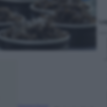
Le
Giacomo Ferruti