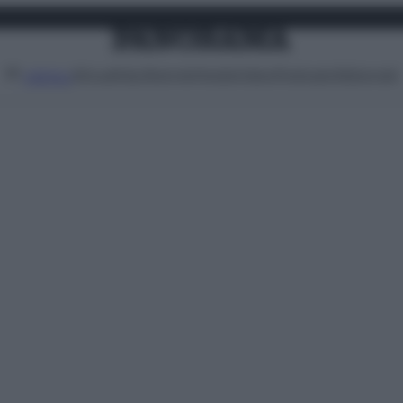
Attualità
Lifestyle
Moda
Video
Podcast
Abbonati
MENU