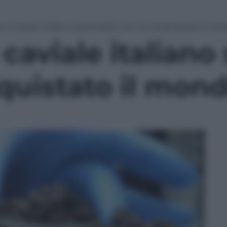
s, il caviale italiano sostenibile che ha conquistato il mo
l caviale italiano
quistato il mon