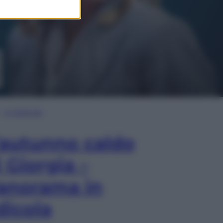
In Edicola
’autunno caldo
i Giorgia –
anorama in
dicola