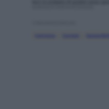
fare un prodotto di qualità senza spr
qualcosa di veramente prezioso.
© Riproduzione Riservata
Calvisius
, 
Caviale
, 
Sostenibil