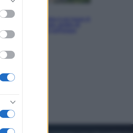
to grant or
ed purposes
Viaggi
La Thailandia segreta è sul mare: 8
luoghi tra delfini rosa, grotte di
smeraldo e villaggi sull’acqua