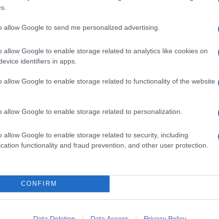
 principali in Stati Uniti, Francia e Spagna.
s.
to allow Google to send me personalized advertising.
calore dell’acciaio
o allow Google to enable storage related to analytics like cookies on
evice identifiers in apps.
ando i soci di un’acciaieria bresciana intuirono
 residuo della produzione dell’acciaio avrebbe
o allow Google to enable storage related to functionality of the website
uacoltura
. Un’idea semplice, in apparenza, ma che
apace di integrare industria siderurgica,
o allow Google to enable storage related to personalization.
e. In pratica, tramite uno scambiatore di calore,
e viene trasferita alle acque sorgive della
o allow Google to enable storage related to security, including
 gli storioni. Nel 2021, la ristrutturazione del
cation functionality and fraud prevention, and other user protection.
inquemila metri quadrati, ha portato all’installazione
e
energeticamente autosufficiente
.
 qualità del caviale
CONFIRM
eccellenza, il caviale per noi rappresenta anche
Data Deletion
Data Access
Privacy Policy