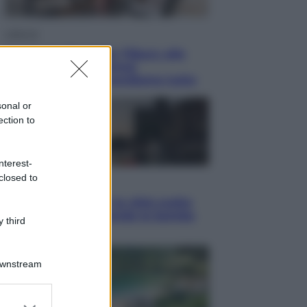
Lifestyle
Dal blush Charlotte Tilbury alle
tote bag: perché ormai
collezioniamo e rivendiamo tutto
sonal or
ection to
nterest-
closed to
Esteri
Perché Hiroshima: la città scelta
per mostrare al mondo la bomba
 third
atomica
Downstream
er and store