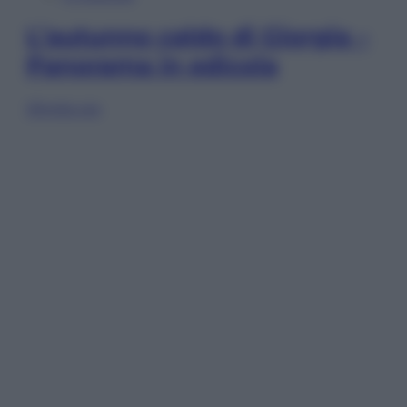
L’autunno caldo di Giorgia –
Panorama in edicola
Sfoglia ora