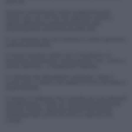
tutti noi.
Verremo condotti per mano a ragionare sulle
nostre vite e su ciò che non abbiamo voluto o
saputo affrontare, spegnendo la luce alle
responsabilità o alle brutture della vita.
E’ un romanzo che non ha buoni o cattivi, questa la
sublime peculiarità.
Il mostro del libro, infatti, non è il bullismo, un
fenomeno tremendo e sottovalutato, ma – come si
evince dal titolo – è l’apatia ed il silenzio.
Un silenzio che obnubila le coscienze, i sensi, il
cuore e poi ci mette tutti spalle al muro, tra il banco
degli imputati.
Il nemico è il silenzio che si annida nei cuori dei bulli
che affrontano il male con la banalità descritta da
Hannah Arendt, colpevole alla pari del silenzio
inespresso dei cuoi di chi ama: un silenzio che
uccide.