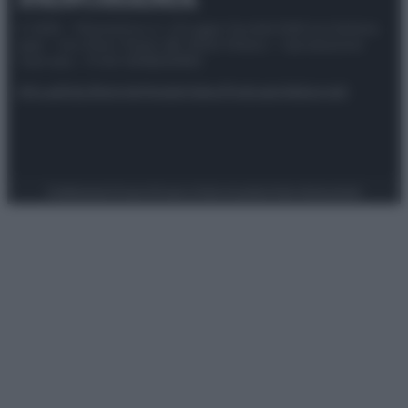
© 2025 – Panorama s.r.l. (Gruppo Società Editrice Italiana
spa) – Via Vittor Pisani 28, 20124 Milano – riproduzione
riservata – P.IVA 10518230965
Attualità
Lifestyle
Moda
Video
Podcast
Abbonati
Preferenze Privacy
Privacy Policy
Cookie Policy
Note legali