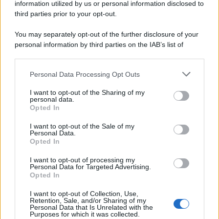
information utilized by us or personal information disclosed to
third parties prior to your opt-out.
You may separately opt-out of the further disclosure of your
personal information by third parties on the IAB’s list of
downstream participants.
Personal Data Processing Opt Outs
This information may also be disclosed by us to third parties
on the IAB’s List of Downstream Participants that may further
I want to opt-out of the Sharing of my
disclose it to other third parties.
personal data.
Opted In
Please note that this website/app uses one or more Google
services and may gather and store information including but
I want to opt-out of the Sale of my
Personal Data.
not limited to your visit or usage behaviour. You may click to
Opted In
grant or deny consent to Google and its third-party tags to
use your data for below specified purposes in below Google
I want to opt-out of processing my
consent section.
Personal Data for Targeted Advertising.
Opted In
I want to opt-out of Collection, Use,
Retention, Sale, and/or Sharing of my
Personal Data that Is Unrelated with the
Purposes for which it was collected.