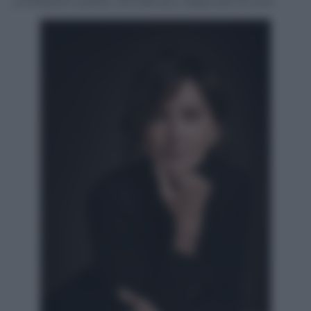
umiliazioni subite, nel silenzio colpevole di tutti.