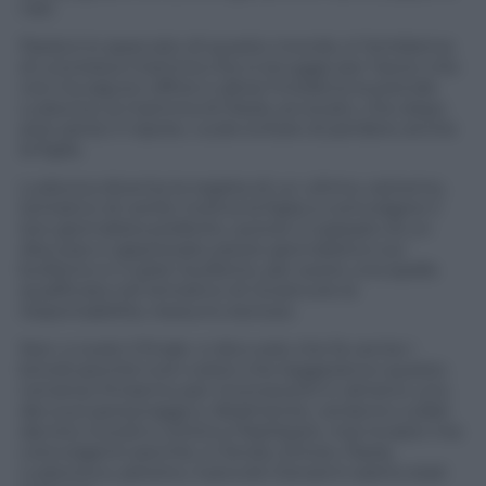
nati.
Paola è lo spaccato di questo mondo, è l’emblema
di una brava mamma che si strugge per l’aiuto che
non ha saputo offrire e allora l’iniziativa la prende
Ludovica, la mamma di Paola, avvocato, che dopo
aver perso il nipote, vuole evitare di perdere anche
la figlia.
Ludovica diventa la regista di un ultimo, estremo,
tentativo di verità: motiva la figlia a coinvolgere il
loro giornalista preferito, autore in passato di un
discusso e apprezzato pezzo giornalistico sul
bullismo e il cyber-bullismo, per avere una spalla
qualificata nel tentativo di ricostruire le
responsabilità, nessuno escluso.
Non vi svelo il finale: vi dico solo che fa venire i
brividi perché tutti coloro che leggeranno questo
romanzo finiranno per riconoscersi in almeno uno
dei suoi personaggi e, fatalmente, verranno cullati
dai loro ricordi e continui flashback, mai invasivi ma
coinvolgenti perché, in fondo, Ettore, Paola,
Ludovica e, persino, il piccolo Giovanni siamo stati