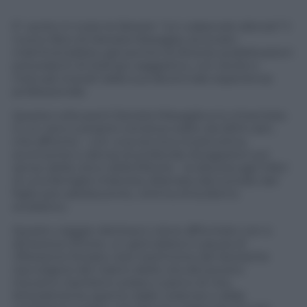
E’ uscito in tutte le librerie “
Un colpevole silenzio
” il
nuovo libro di Daniela Missaglia, avvocato
matrimonialista, già autrice di diverse pubblicazioni
precedenti di stampo saggistico, con storie e
manuali ricavati dalla sua decennale esperienza
professionale.
Questa volta però Daniela Missaglia si è cimentata
in un vero e proprio romanzo edito da SEM Libri,
che affronta – con una tecnica ricostruttiva
avvincente e densa di profonde divagazioni sul
senso della vita e della felicità – la discesa agli inferi
di una famiglia milanese dilaniata dal suicidio del
figlio pre-adolescente, vittima di bullismo
scolastico.
Questo viaggio dantesco viene affrontato con e
attraverso Ettore, un giornalista in pausa di
riflessione forzata, reso testimone del lacerante
riavvolgersi del nastro della vita del povero
Giovanni, bambino solare e pieno di vita,
letteralmente spento dalle violenze e dalle