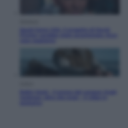
Televisione
Squid Game USA, il progetto di David
Fincher sarebbe stato accantonato. Ecco
cosa sappiamo
Cinema
Robin Hood – Il prezzo del sangue: Hugh
Jackman, altro che eroe! – Il video in
esclusiva