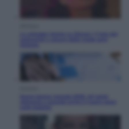
Televisione
Le schegge riporta su Disney+ il lato più
seducente e oscuro della moda anni
Ottanta
Economia
Nuovo bonus energia 2026, chi potrà
ottenerlo e quando arriva il nuovo aiuto
sulle bollette