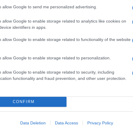
so di colpa
perché, di fatto, ci si è dati
arsi”. In sostanza, siamo tutti d’accordo nel
to allow Google to send me personalized advertising.
sociali e le questioni pratiche che tutti conosciamo,
 recita “ti sarò fedele per sempre, bla, bla, bla”.
o allow Google to enable storage related to analytics like cookies on
un altro paio di maniche.
evice identifiers in apps.
l’amore e la relazione sotto contratto sarà davvero
 perché, come in tutte le cose, anche la libertà
o allow Google to enable storage related to functionality of the website
tivi. Quali, vi chiederete voi. Cosa c’è di male nel
 più con il suo permesso, senza quindi
 La verità è che mettere la ragione davanti a
o allow Google to enable storage related to personalization.
accordi” di questo genere esistono già in tutte le
lare contratti. Da sempre le
storie extraconiugali
o allow Google to enable storage related to security, including
a di “negare sempre anche di fronte all’evidenza”;
azione, significa che sono talmente importanti da
cation functionality and fraud prevention, and other user protection.
 vita).
otenzialmente pericolosa, perché quella, come si è
tto sia esplicito. Dopotutto, anche se si sottoscrive
CONFIRM
no ad accettare sempre tutte le
conseguenze
.
Data Deletion
Data Access
Privacy Policy