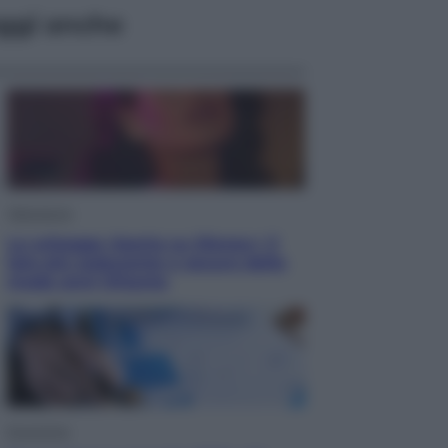
ggi anche
Televisione
Le schegge riporta su Disney+ il
lato più seducente e oscuro della
moda anni Ottanta
Economia