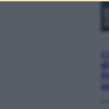
L
d
P
e
Sfog