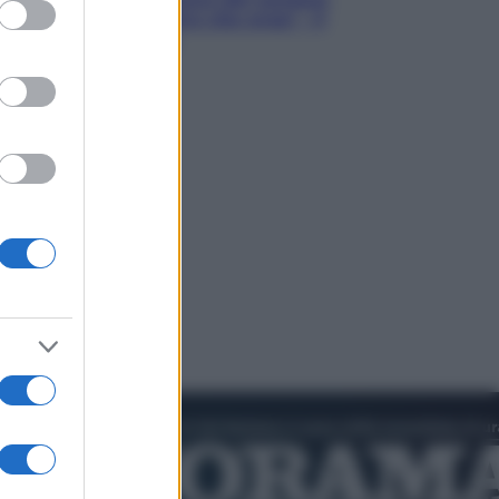
ed purposes
Hugh Jackman, altro che eroe! – Il
video in esclusiva