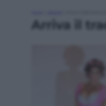
Home
»
Lifestyle
»
Arriva il tradimento 
Arriva il t