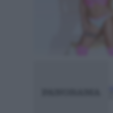
Al
2
3