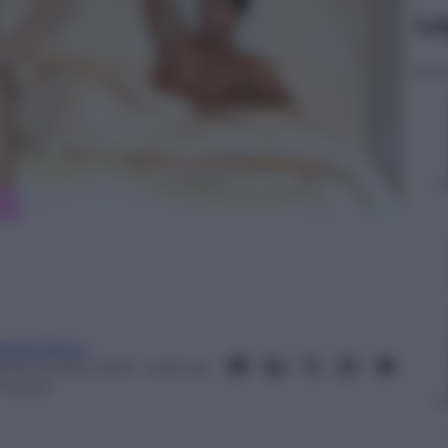
Le
essia Sironi
8 Novembre 2013
– Lettura:
 minuti