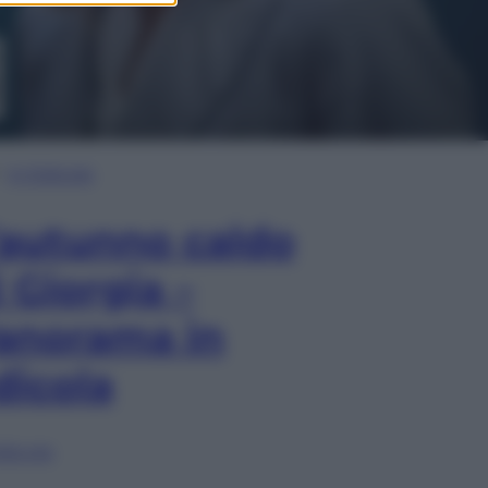
In Edicola
’autunno caldo
i Giorgia –
anorama in
dicola
lia ora