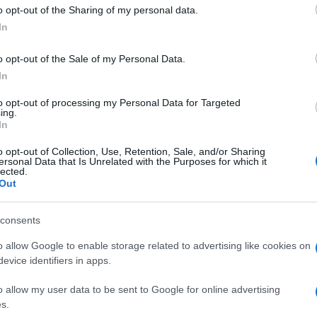
 to Google and its third-party tags to use your data for below specifi
o opt-out of the Sharing of my personal data.
ogle consent section.
In
i
vacanza…dal matrimonio
!” Ecco la nuova
o opt-out of the Sale of my Personal Data.
usa di tanto in tanto. E, per pausa, si intende
In
nte limitazioni, niente scuse, ma soprattutto niente
 fondamentale per potere firmare questo tipo di
to opt-out of processing my Personal Data for Targeted
 stessi e dell’altro, senza mai rivelare nulla di tutto
ing.
i di “permesso”. Insomma, avete presente quando
In
ogliati si accingono a festeggiare un addio al
hi che è Las Vegas? La frase ricorrente è “Ciò che
o opt-out of Collection, Use, Retention, Sale, and/or Sharing
”. Da oggi questo deve diventare il mantra di
ersonal Data that Is Unrelated with the Purposes for which it
lected.
n “tradimento concordato”.
Out
ali
fossero solo per celebrities con grandi
 e con molto da perdere in vista di una separazione.
consents
ratto davanti a un notaio in cui si mettono nero su
 un matrimonio all’insegna della
felicità
e della
o allow Google to enable storage related to advertising like cookies on
ero e proprio must-have, un patto cui non si può
evice identifiers in apps.
o allow my user data to be sent to Google for online advertising
 apertamente che clausole così definitive non
o entrambe le parti da qualsiasi tipo di
s.