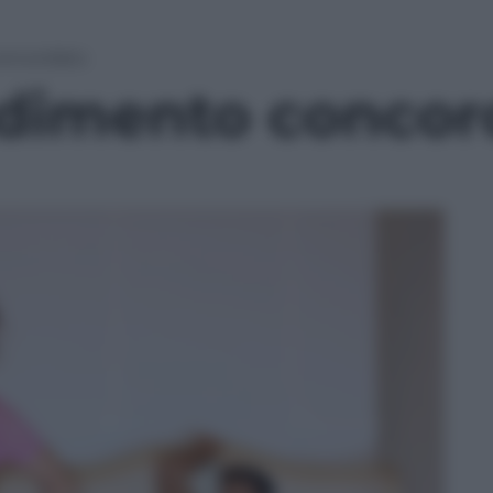
concordato
radimento conco