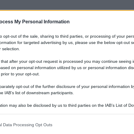
ocess My Personal Information
nti preferite
to opt-out of the sale, sharing to third parties, or processing of your per
coppia? Prendersi, di tanto in tanto, una
formation for targeted advertising by us, please use the below opt-out s
 di esperto
 selection.
 that after your opt-out request is processed you may continue seeing i
ased on personal information utilized by us or personal information dis
 prior to your opt-out.
rately opt-out of the further disclosure of your personal information by
he IAB’s list of downstream participants.
tion may also be disclosed by us to third parties on the IAB’s List of 
 that may further disclose it to other third parties.
 that this website/app uses one or more Google services and may gath
l Data Processing Opt Outs
including but not limited to your visit or usage behaviour. You may click 