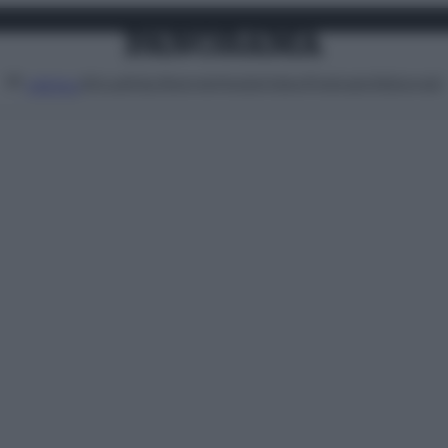
Attualità
Lifestyle
Moda
Video
Podcast
Abbonati
MENU