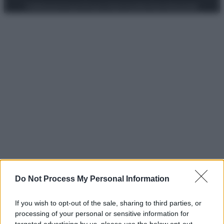
Preferenze Privacy
Privacy Policy
Cookie Policy
Note legali
Do Not Process My Personal Information
If you wish to opt-out of the sale, sharing to third parties, or
processing of your personal or sensitive information for