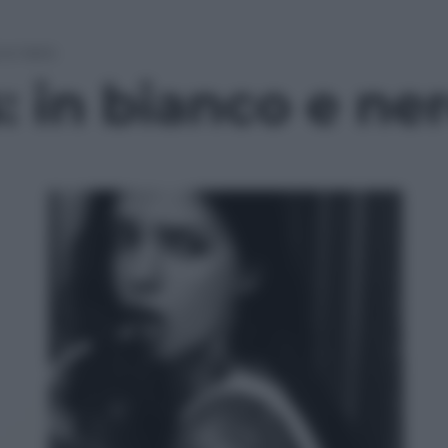
o e nero
s: in bianco e ne