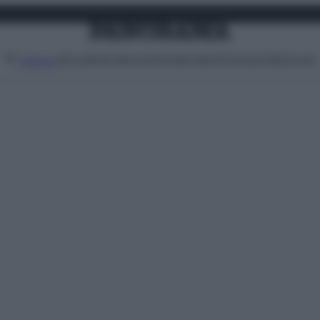
Attualità
Lifestyle
Moda
Video
Podcast
Abbonati
MENU