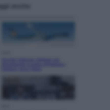
ggi anche
Viaggi
Perché Vietnam Airlines sta
diventando la porta d’ingresso
italiana verso l’Asia
Sport