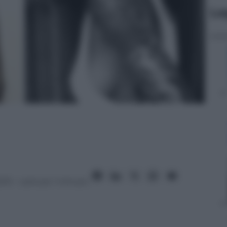
Le
013
– Lettura: 1 minuto