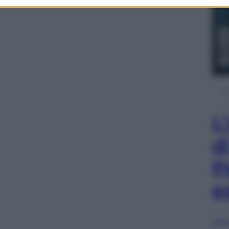
L
d
P
e
Sfog