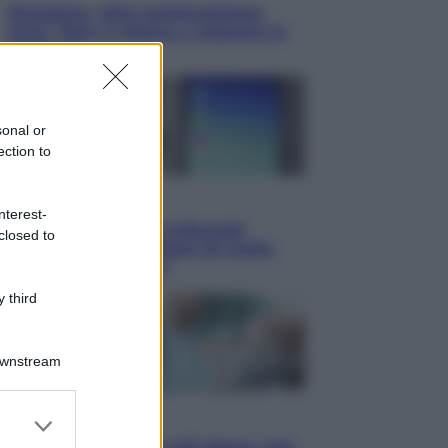
Maradona, altra testimonianza
choc: “Non si alzava e nessuno lo
aiutava”
sonal or
ection to
Esteri
nterest-
Meta, stangata dal tribunale
closed to
americano: 567 milioni di multa
per danni ai minori
 third
Downstream
er and store
Economia
to grant or
Pensione di agosto più bassa, non