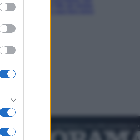
ed purposes
è sempre colpa del 730: chi rischia
la trattenuta Inps e cosa fare entro
il 15 settembre