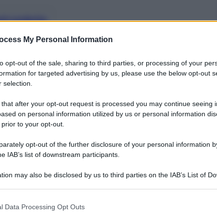
nti preferite
ocess My Personal Information
e le ragazze sono niente male
to opt-out of the sale, sharing to third parties, or processing of your per
formation for targeted advertising by us, please use the below opt-out s
 selection.
 that after your opt-out request is processed you may continue seeing i
ased on personal information utilized by us or personal information dis
 prior to your opt-out.
rately opt-out of the further disclosure of your personal information by
he IAB’s list of downstream participants.
tion may also be disclosed by us to third parties on the IAB’s List of 
 that may further disclose it to other third parties.
 that this website/app uses one or more Google services and may gath
l Data Processing Opt Outs
including but not limited to your visit or usage behaviour. You may click 