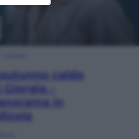
In Edicola
’autunno caldo
i Giorgia –
anorama in
dicola
lia ora