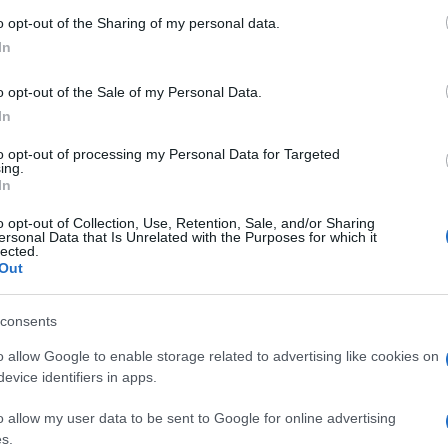
 I redattori di
Michigan Live
l’hanno chiesto a
 to Google and its third-party tags to use your data for below specifi
o opt-out of the Sharing of my personal data.
ice. Lei ha risposto così:
“Alcuni si guardano e
ogle consent section.
on un tatuaggio, altri lo fanno perché è di moda,
In
st’ultima è una pessima ragione. Ci sono decine di
ebbe un elenco infinito”
.
o opt-out of the Sale of my Personal Data.
ue parole hanno autorevolezza, nonostante possa
In
 alla fine, è così importante sapere le ragioni
tare direttamente alla fase in cui osservi il
to opt-out of processing my Personal Data for Targeted
zze, magari con il valore aggiunto di ammirarle
ing.
o? Ecco, la gallery è la nostra risposta al quesito.
In
o opt-out of Collection, Use, Retention, Sale, and/or Sharing
ersonal Data that Is Unrelated with the Purposes for which it
lected.
Out
consents
o allow Google to enable storage related to advertising like cookies on
evice identifiers in apps.
o allow my user data to be sent to Google for online advertising
s.