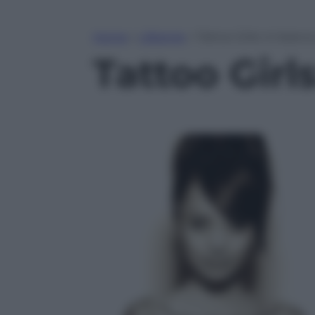
Home
»
Lifestyle
»
Tattoo Girls: in bianc
Tattoo Girl