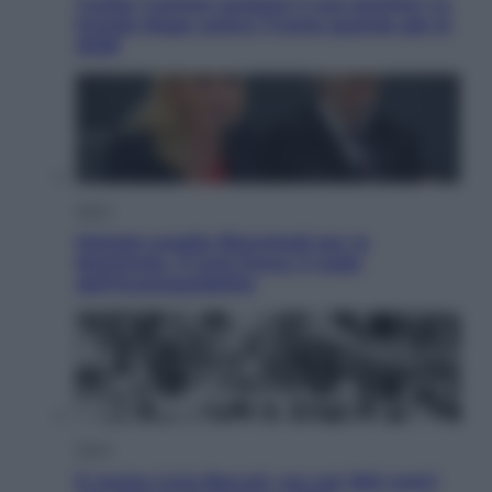
Tucker Carlson prepara il suo partito? La
fronda Maga contro Trump guarda già al
2028
Sport
Malagò sceglie Bianchedi per la
Nazionale. Il Coni frena: il nodo
dell’incompatibilità
Sport
È morto Livio Berruti, oro nei 200 metri