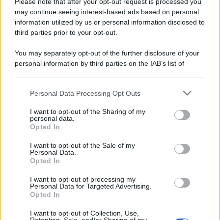
Please note that after your opt-out request is processed you
may continue seeing interest-based ads based on personal
information utilized by us or personal information disclosed to
third parties prior to your opt-out.
You may separately opt-out of the further disclosure of your
personal information by third parties on the IAB’s list of
downstream participants.
Personal Data Processing Opt Outs
This information may also be disclosed by us to third parties
on the IAB’s List of Downstream Participants that may further
I want to opt-out of the Sharing of my
disclose it to other third parties.
personal data.
Opted In
Please note that this website/app uses one or more Google
services and may gather and store information including but
I want to opt-out of the Sale of my
Personal Data.
not limited to your visit or usage behaviour. You may click to
Opted In
grant or deny consent to Google and its third-party tags to
use your data for below specified purposes in below Google
I want to opt-out of processing my
consent section.
Personal Data for Targeted Advertising.
Opted In
I want to opt-out of Collection, Use,