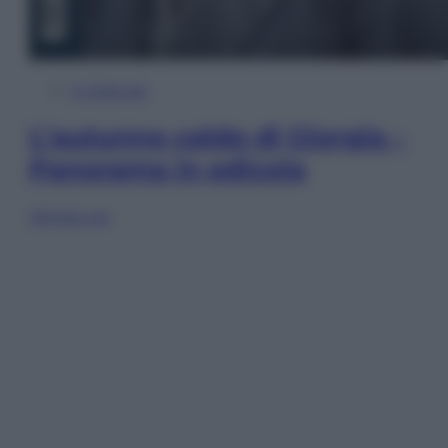
In Edicola
L’autunno caldo di Giorgia –
Panorama in edicola
Sfoglia ora