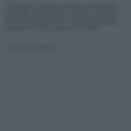
Immediata la smentita dell’agente del giocatore,
intervistato da FcInternews: “Siamo su scherzi a
parte? Non c’è nulla di vero e Taye non giocherà
nell’Inter la prossima voce. Non capisco da dove
vengano fuori questo genere di notizie”.
© Riproduzione Riservata