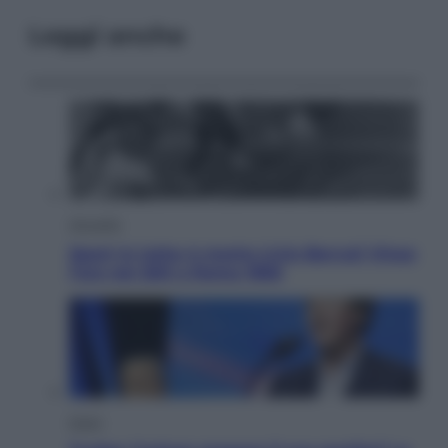
Leggi anche
Attualità
Sport in lutto: è morto Livio Berruti Vinse
l’oro nei 200 a Roma 1960
Esteri