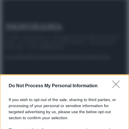
© 2025 – Panorama s.r.l. (Gruppo Società Editrice Italiana
spa) – Via Vittor Pisani 28, 20124 Milano – riproduzione
riservata – P.IVA 10518230965
Attualità
Lifestyle
Moda
Video
Podcast
Abbonati
Do Not Process My Personal Information
Preferenze Privacy
Privacy Policy
Cookie Policy
Note legali
If you wish to opt-out of the sale, sharing to third parties, or
processing of your personal or sensitive information for
targeted advertising by us, please use the below opt-out
section to confirm your selection.