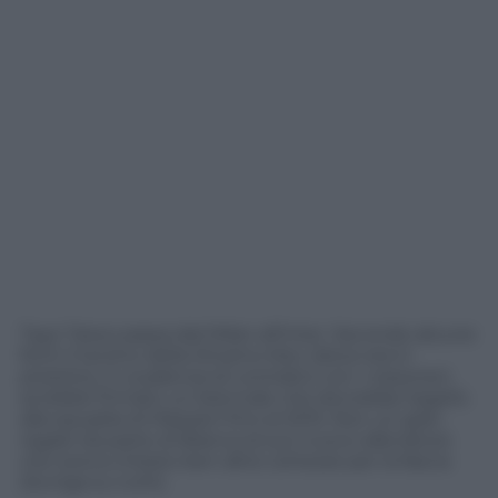
Taye Taiwo passa dal Milan all’Inter. Secondo alcune
fonti il terzino della Dinamo Kiev (dove era in
prestito), in scadenza di contratto con i rossoneri,
avrebbe firmato un biennale che dovrebbe legarlo
alla squadra di Mazzarri fino al 2015. Non un gran
regalo da parte di Branca al suo nuovo allenatore
che aveva chiesto ben altre certezze per la fascia
(Zuniga su tutti).