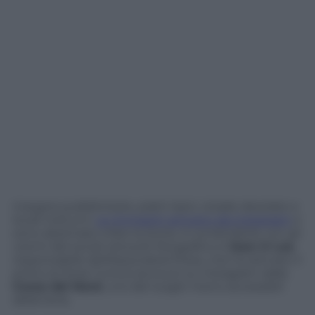
Insegne pubblicitarie, piatti tipici, strade desolate e
locali notturni.
Le immagini arrivano da Instagram
e
sono destinate a fare la storia. A condividerle con gli
utenti del social network fotografico è
Jean H Lee
,
responsabile dell’Associated Press, che ha attivato il
primo (e forse l’unico) account su Instagram dalla
Corea del Nord
, uno dei luoghi meno accessibili
della terra.