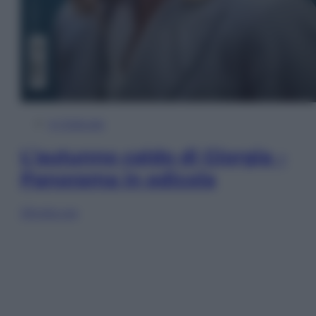
In Edicola
L’autunno caldo di Giorgia –
Panorama in edicola
Sfoglia ora