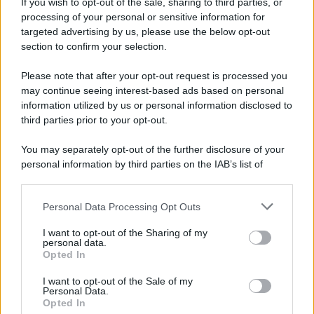
If you wish to opt-out of the sale, sharing to third parties, or
processing of your personal or sensitive information for
targeted advertising by us, please use the below opt-out
section to confirm your selection.
Please note that after your opt-out request is processed you
may continue seeing interest-based ads based on personal
information utilized by us or personal information disclosed to
third parties prior to your opt-out.
You may separately opt-out of the further disclosure of your
personal information by third parties on the IAB’s list of
downstream participants.
Personal Data Processing Opt Outs
This information may also be disclosed by us to third parties
on the IAB’s List of Downstream Participants that may further
I want to opt-out of the Sharing of my
disclose it to other third parties.
personal data.
Opted In
Please note that this website/app uses one or more Google
services and may gather and store information including but
I want to opt-out of the Sale of my
Personal Data.
not limited to your visit or usage behaviour. You may click to
Opted In
grant or deny consent to Google and its third-party tags to