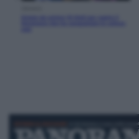
Televisione
Estate da anime: 10 titoli per capire il
fenomeno che ha conquistato la cultura
pop