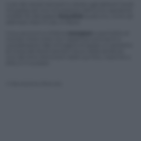
L’uso dei social network è vietato agli abitanti locali,
ma grazie ad una concessione dell’unico operatore
mobile 3G del paese
Koryolink
qualcuno, come ad
adempio Jean H Lee, ci riesce.
Il suo account si chiama
newsjean
e permette al
mondo intero (che non risparmia commenti e
considerazioni alle immagini) di spiare un pezzetto
di Corea del Nord tramite il buco della serratura.
Uno dei temi dominanti delle sue foto, neanche a
dirlo, è il nucleare.
© Riproduzione Riservata