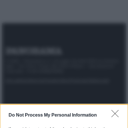
© 2025 – Panorama s.r.l. (Gruppo Società Editrice Italiana
spa) – Via Vittor Pisani 28, 20124 Milano – riproduzione
riservata – P.IVA 10518230965
Attualità
Lifestyle
Moda
Video
Podcast
Abbonati
Preferenze Privacy
Privacy Policy
Cookie Policy
Note legali
Do Not Process My Personal Information