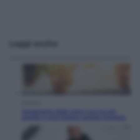
Leggi anche
Economia
Vendemmia 2026, meno uva ma più
qualità: il vino italiano cambia strategia