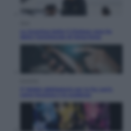
Sport
La Juventus batte il Chelsea: cosa ha
detto l’amichevole di Hong Kong
Economia
IT Wallet obbligatorio per la Pa: cos’è,
come funziona e le scadenze