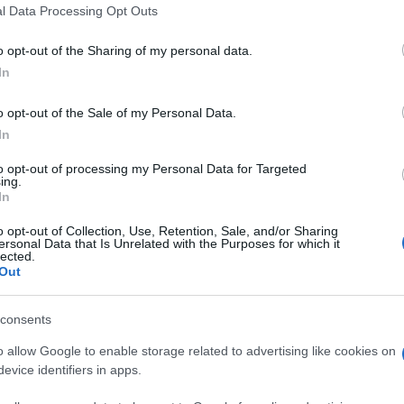
 that this website/app uses one or more Google services and may gath
l Data Processing Opt Outs
including but not limited to your visit or usage behaviour. You may click 
 to Google and its third-party tags to use your data for below specifi
o opt-out of the Sharing of my personal data.
ogle consent section.
In
o opt-out of the Sale of my Personal Data.
In
co dell’uomo. Per chi infatti ne ha uno è qualcosa più
to opt-out of processing my Personal Data for Targeted
n vero e proprio membro della famiglia con tutto
ing.
ato, seguito e trattato come un umano. Finendo
In
i fanno con gli amici.
o opt-out of Collection, Use, Retention, Sale, and/or Sharing
ersonal Data that Is Unrelated with the Purposes for which it
quale manca davvero solo la comunicazione diretta,
lected.
otrebbe succedere se i nostri amici a 4 zampe
Out
to da
De Vecchi
, di Sara De Cristofaro e Lauretana
consents
upposto che anche i nostri amici animali abbiano il
anno provato a realizzare questo arduo compito per
o allow Google to enable storage related to advertising like cookies on
 nostro cane ci regala ogni giorno.
evice identifiers in apps.
ati d’animo, sentimenti e necessità dei nostri