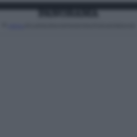
Attualità
Lifestyle
Moda
Video
Podcast
Abbonati
MENU