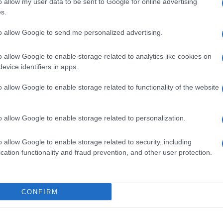
o allow my user data to be sent to Google for online advertising
unto di vista. Sono proprio loro i “narratori” in
s.
apporto così speciale che si instaura fra uomo e
to allow Google to send me personalized advertising.
legame millenario, grazie all’esperienza sul
ila Sara De Cristofaro e la blogger, proprietaria e
o allow Google to enable storage related to analytics like cookies on
nte grazie alla loro esperienza vissuta in prima
evice identifiers in apps.
 una descrizione divertente e originale, aiutando i
apporto quotidiano col proprio cucciolo nel migliore
o allow Google to enable storage related to functionality of the website
ica e duratura davvero impagabile.
 e i propri animali, aiutando a comprendere i
le loro necessità. Non può mancare nella libreria
o allow Google to enable storage related to personalization.
o allow Google to enable storage related to security, including
cation functionality and fraud prevention, and other user protection.
CONFIRM