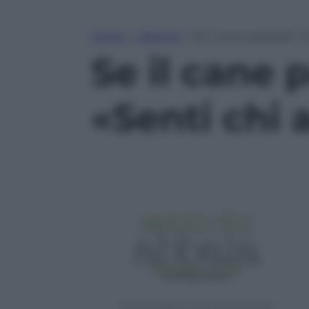
Home
»
Lifestyle
»
Se il cane parlasse? C
Se il cane 
«Senti chi 