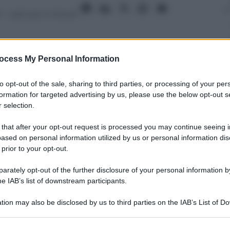
1
– Lettura: 2 minuti
ocess My Personal Information
nti preferite
to opt-out of the sale, sharing to third parties, or processing of your per
formation for targeted advertising by us, please use the below opt-out s
mpre più stretto tra l’animale e l’uomo;
 selection.
cosa:la parola. Di cui forse se ne può
 that after your opt-out request is processed you may continue seeing i
ased on personal information utilized by us or personal information dis
 prior to your opt-out.
rately opt-out of the further disclosure of your personal information by
he IAB’s list of downstream participants.
tion may also be disclosed by us to third parties on the IAB’s List of 
 that may further disclose it to other third parties.