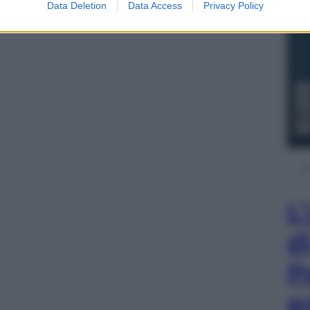
Data Deletion
Data Access
Privacy Policy
L
d
P
e