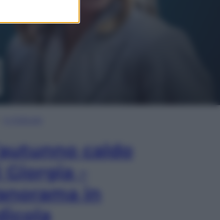
In Edicola
’autunno caldo
i Giorgia –
anorama in
dicola