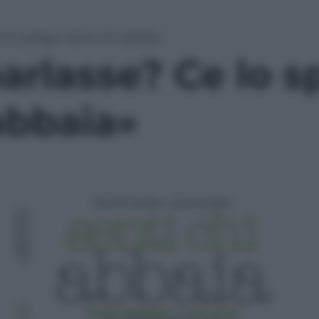
e lo spiega «Senti chi abbaia»
parlasse? Ce lo s
abbaia»