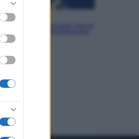
er and store
to grant or
ed purposes
Musica
Addio a Francesco Guccini: l’arte di
scrivere canzoni che sembravano
romanzi