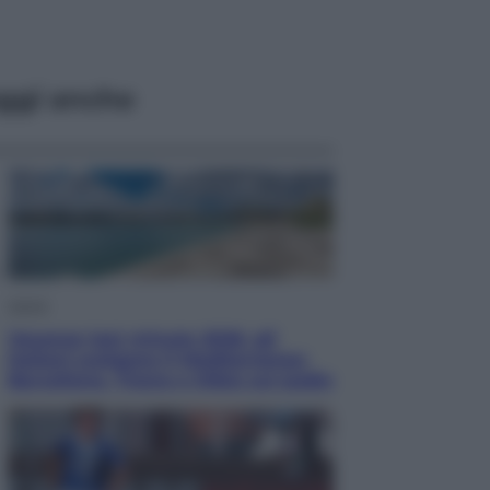
ggi anche
Viaggi
Vacanze last minute 2026, gli
italiani scelgono il Mediterraneo:
Barcellona, Tirana e Olbia sul podio