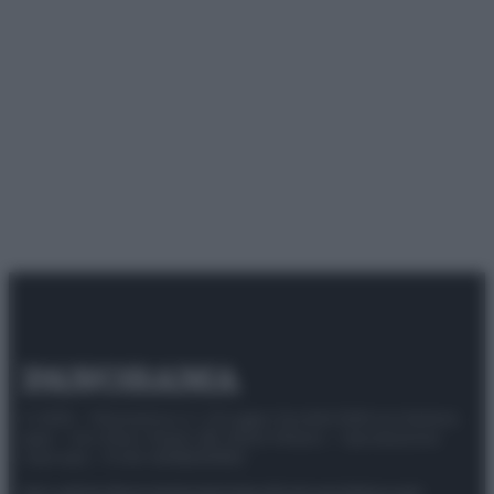
© 2025 – Panorama s.r.l. (Gruppo Società Editrice Italiana
spa) – Via Vittor Pisani 28, 20124 Milano – riproduzione
riservata – P.IVA 10518230965
Attualità
Lifestyle
Moda
Video
Podcast
Abbonati