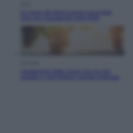
Esteri
La Corea del Nord avanza verso Sud:
cosa sta succedendo nella DMZ
Economia
Vendemmia 2026, meno uva ma più
qualità: il vino italiano cambia strategia