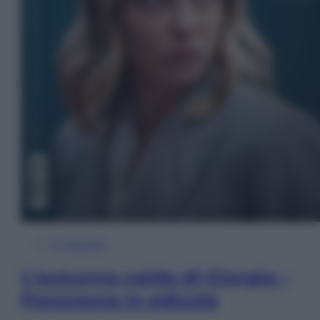
In Edicola
L’autunno caldo di Giorgia –
Panorama in edicola