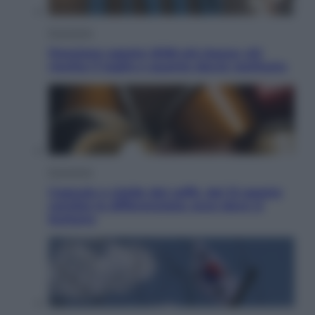
Economia
Pensione agosto 2026 più bassa: chi
rischia il taglio e quanto dovrà restituire
Economia
Capsule e cialde del caffè, dal 12 agosto
cambia la differenziata: ecco dove si
buttano