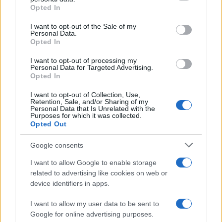
Opted In
Please note that this website/app uses one or more Google
services and may gather and store information including but
I want to opt-out of the Sale of my
Personal Data.
not limited to your visit or usage behaviour. You may click to
Opted In
grant or deny consent to Google and its third-party tags to
use your data for below specified purposes in below Google
I want to opt-out of processing my
consent section.
Personal Data for Targeted Advertising.
Opted In
I want to opt-out of Collection, Use,
Retention, Sale, and/or Sharing of my
Personal Data that Is Unrelated with the
Purposes for which it was collected.
Opted Out
Google consents
I want to allow Google to enable storage
related to advertising like cookies on web or
device identifiers in apps.
I want to allow my user data to be sent to
Google for online advertising purposes.