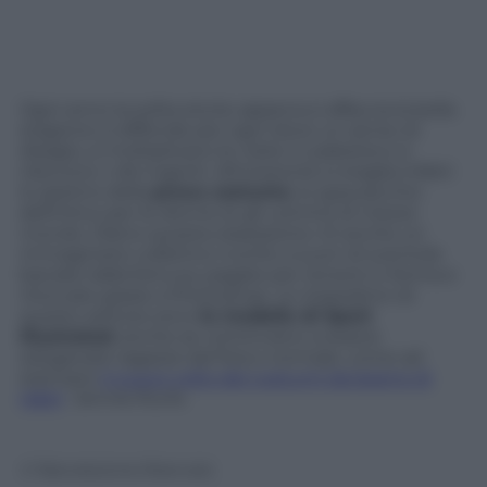
Ogni anno la solita storia: appena si affaccia la bella
stagione si diffonde per ogni dove un senso di
disagio, si moltiplicano le visite in palestra e si
riducono i cibi ingeriti. All’orizzonte si staglia infatti
lo spettro della
prova costume
, lo spauracchio
definitivo per le donne (e gli uomini) di mezzo
mondo. Dietro questa ossessione c’è anche un
immaginario collettivo nutrito a suon di sventole
baciate dalla fortuna, pagate per tenersi in forma e
ritoccate grazie a Photoshop. Le imperatrici di
questo settore sono
le modelle di Sport
Illustrated
, anche se cominciano a essere
sdoganate ragazze dal fisico normale, come ad
esempio
il nuovo volto dei costumi da bagno di
H&M
: Jennie Runk.
© Riproduzione Riservata