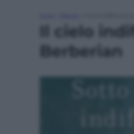
Home
»
Lifestyle
»
Il cielo indifferente 
Il cielo ind
Berberian