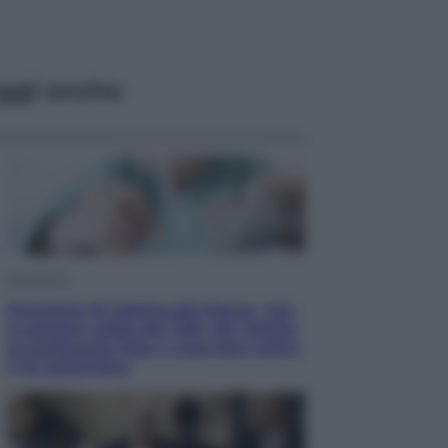
ggi anche
Economia
Pensione di agosto più bassa, non
è sempre colpa del 730: chi rischia
la trattenuta Inps e cosa fare entro
il 15 settembre