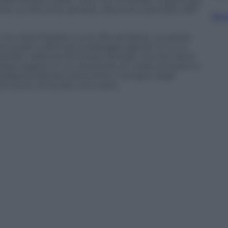
ma. La vita vince sempre, diceva lo scienziato Jeff
Sfog
 uno stile limpido e una cifra semplice. Le parole
l quale si alternano paesaggi opposti in cui si
trato nella sua forma più brutale, ma che viene
opo pagina, in un crescendo di vivide emozioni e
ostalgia profonda colora di blu il sangue degli
tte suoni, né tende una mano.