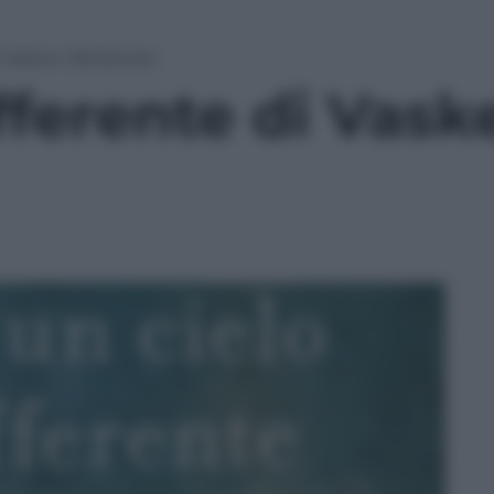
di Vasken Berberian
ifferente di Vask