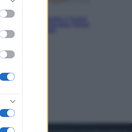
to grant or
ed purposes
Esteri
Pakistan, Arabia Saudita e Turchia
verso un patto di sicurezza: l’intesa
che preoccupa Israele