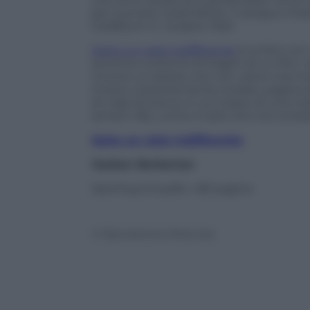
per suonare il pianoforte. Il sangue chia
Goldblum in
Jurassic Park
.
Sotto un cielo indifferente
è scritto con
scorrono come le immagini di un film, ne
muove un dolore che non viene mai mos
invece costantemente svelato, pagina d
di colpi di scena, in cui il peso di una n
armeni. Blu, come il cielo che non eme
Sotto un cielo indifferente
Vasken Berberian
Sperling & Kupfer, 481 pagine
© Riproduzione Riservata