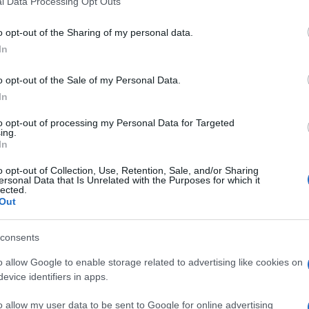
l Data Processing Opt Outs
including but not limited to your visit or usage behaviour. You may click 
 to Google and its third-party tags to use your data for below specifi
o opt-out of the Sharing of my personal data.
ogle consent section.
In
o opt-out of the Sale of my Personal Data.
In
ltiplicano, si uniscono, si separano, si ritrovano. Il
ken Berberian
, (
Sotto un cielo indifferente,
to opt-out of processing my Personal Data for Targeted
 di Storia e storie in cui ci si guarda costantemente
ing.
in movimento. Dalla Turchia alla Grecia, e poi i
In
undra siberiana spazzata dal vento gelido
za stessa della vita come un viaggio senza fine,
o opt-out of Collection, Use, Retention, Sale, and/or Sharing
ersonal Data that Is Unrelated with the Purposes for which it
e anche come anelito alla libertà.
lected.
Out
i separati da piccoli, che
Vasken Berberian
do dolore, si incastonano in una storia più grande,
l
genocidio
del 1915 perpetrato dai
Giovani turchi
, il
consents
idio dimenticato da tanti e negato dai turchi, che
iarsi per il mondo, mantenendo però ben saldo nel
o allow Google to enable storage related to advertising like cookies on
Armenia, che ancora oggi continua a stillare
evice identifiers in apps.
dici, di salvezza.
o allow my user data to be sent to Google for online advertising