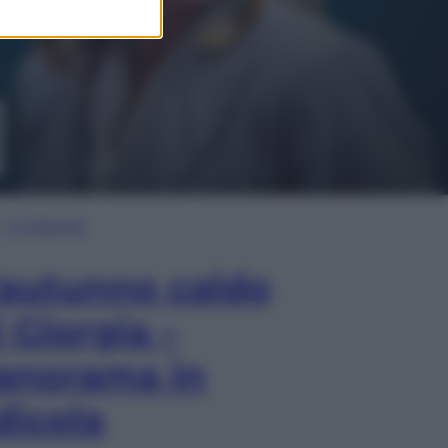
In Edicola
’autunno caldo
i Giorgia –
anorama in
dicola