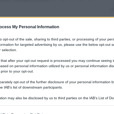
ocess My Personal Information
nti preferite
to opt-out of the sale, sharing to third parties, or processing of your per
rmeno la storia di due gemelli separati
formation for targeted advertising by us, please use the below opt-out s
 selection.
 diversi. Un viaggio perenne per fare
riani alle dolci sponde del Mediterraneo
 that after your opt-out request is processed you may continue seeing i
ased on personal information utilized by us or personal information dis
 prior to your opt-out.
rately opt-out of the further disclosure of your personal information by
he IAB’s list of downstream participants.
tion may also be disclosed by us to third parties on the IAB’s List of 
 that may further disclose it to other third parties.
 that this website/app uses one or more Google services and may gath