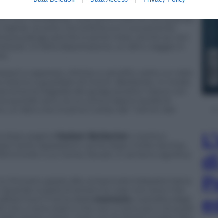
lingua inglese condanna padre e figlio al gulag in
volta si smembra. La Storia si ripete, divide invece
o e non ricordando i suoi primi mesi di vita quando
 Gabriel, avverte che la ferita si è nuovamente
Venezia piange perché si sente triste, anche se non
istezza. Un’altra deportazione, un altro viaggio in
re.
ssori e oppressi, vittime e carnefici, sotto un cielo
he stanno a guardare di Cronin. Berberian, in modo
cconta la tragedia dei gulag sovietici vissuti con
 quindici anni, la cui unica colpa è quella di
 un libro che incarna il verbo dei “nemici del
L
na dopo pagina
Vasken Berberian
ci porta a
opo tante separazioni, sorrisi dopo molte lacrime,
a femminile il cui nome, Novart, in armeno significa
d
P
 si ritrovano grazie alla comprovata telepatia tipica
. Quando si parla di armeni le cose non sono mai
e
ltare fuori il tema della
memoria
custodita dagli
li che ci sono stati e che non ci sono più e di quelli
dello stesso colore, mani con le stesse lunghe dita