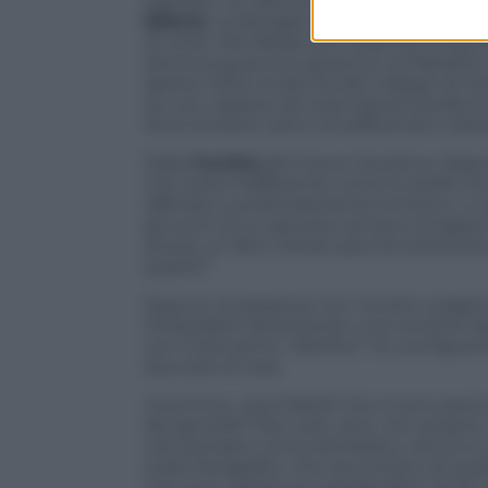
sognato. Un libro di William Saroyan in 
Siberia
. La famiglia Gazarian ancora una 
di unire. Ma Mikael, pur essendo lontan
dormiva guancia a guancia col fratellino
aperta. Sotto la doccia del collegio di 
sa, non capisce da cosa trasudi quella tr
terre lontane carico di sofferenze e dolo
Dalla
Turchia
all’Unione Sovietica. Oppre
che resta indifferente come le stelle c
raffinato e profondamente emotivo, ci ra
gli occhi di un giovane armeno di appena
amare un libro vietato perché americano,
popolo”.
Eppure, la speranza non muore e pagi
intravedere all’orizzonte una riunione d
con l’intervento “salvifico” di una figur
bocciolo di rosa
.
Insomma, i due fratelli che si sono persi
dei gemelli? Non solo, anzi, non proprio
così semplici come sembrano, ed ecco sa
scatti fotografici, che raccontano di quel
che sono restati pur perdendosi. Occhi 