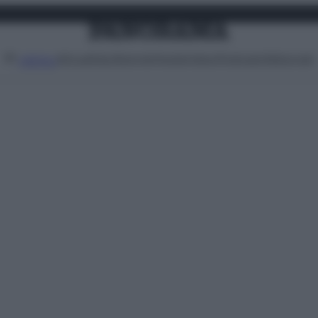
Attualità
Lifestyle
Moda
Video
Podcast
Abbonati
MENU