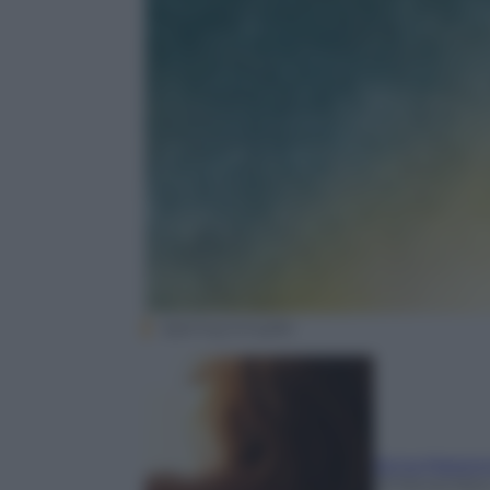
Sperling & Kupfer
Anna Mazzo
23 Novembre