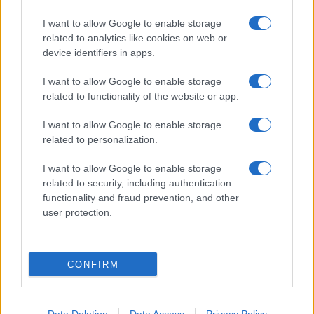
I want to allow Google to enable storage
related to analytics like cookies on web or
device identifiers in apps.
I want to allow Google to enable storage
related to functionality of the website or app.
I want to allow Google to enable storage
related to personalization.
I want to allow Google to enable storage
related to security, including authentication
functionality and fraud prevention, and other
user protection.
CONFIRM