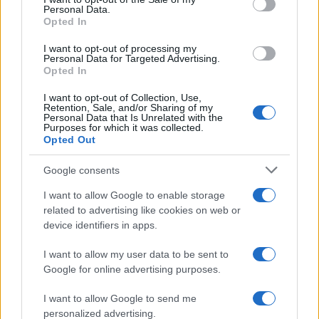
Personal Data.
not limited to your visit or usage behaviour. You may click to
Opted In
grant or deny consent to Google and its third-party tags to
use your data for below specified purposes in below Google
I want to opt-out of processing my
consent section.
Personal Data for Targeted Advertising.
Opted In
I want to opt-out of Collection, Use,
Retention, Sale, and/or Sharing of my
Personal Data that Is Unrelated with the
Purposes for which it was collected.
Opted Out
Google consents
I want to allow Google to enable storage
related to advertising like cookies on web or
device identifiers in apps.
I want to allow my user data to be sent to
Google for online advertising purposes.
I want to allow Google to send me
personalized advertising.