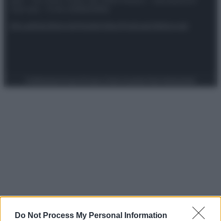
spa) – Via Vittor Pisani 28, 20124 Milano – riproduzione
riservata – P.IVA 10518230965
Attualità
Lifestyle
Moda
Video
Podcast
Abbonati
Preferenze Privacy
Privacy Policy
Cookie Policy
Note legali
Do Not Process My Personal Information