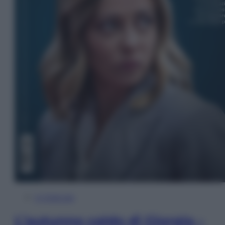
In Edicola
L’autunno caldo di Giorgia –