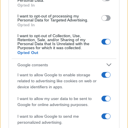
Personal Data.
not limited to your visit or usage behaviour. You may click to
Opted In
grant or deny consent to Google and its third-party tags to
use your data for below specified purposes in below Google
I want to opt-out of processing my
consent section.
Personal Data for Targeted Advertising.
Opted In
I want to opt-out of Collection, Use,
Retention, Sale, and/or Sharing of my
Personal Data that Is Unrelated with the
Purposes for which it was collected.
Opted Out
Google consents
I want to allow Google to enable storage
related to advertising like cookies on web or
device identifiers in apps.
I want to allow my user data to be sent to
Google for online advertising purposes.
I want to allow Google to send me
personalized advertising.