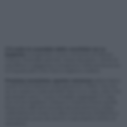
C’è tutto lo scandalo della vecchiaia ne
La
badante
(Longanesi), nuovo romanzo di Matteo
Collura. Scandalo perché, messi da parte i cliché di
equilibrio e saggezza, si scoprono nella senescenza
le inquietudini che mai si vogliono vedere.
Preziosa eccezione, questo romanzo:
abbondano
quelli di formazione sulla gioventù, infatti, ma non
se ne vedono sulla senilità. Non è un caso, visto che
gli anziani sono i nuovi invisibili, segregati in casa
con le loro badanti. Collura ci mostra invece quella
forza che a 80 anni scuote ancora anima e corpo,
nella fretta di vivere un altro momento di felicità, a
rivendicare, pure da vecchi, il sacrosanto diritto al
desiderio.