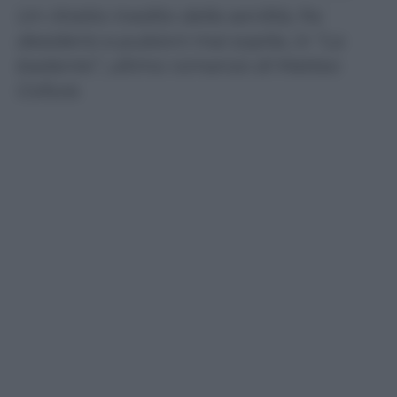
Un ritratto inedito della senilità, fra
desiderio e pulsioni mai sopite, in “La
badante”, ultimo romanzo di Matteo
Collura.