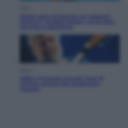
Esteri
Doppio gioco di Sánchez sui migranti:
attacca il «modello Meloni» ma ha fatto
due hub in Mauritania
Musica
Addio a Francesco Guccini: l’arte di
scrivere canzoni che sembravano
romanzi