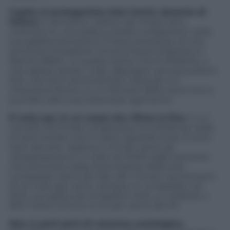
Capita al protagonista Italo Gorini, docente di
lettere
in pensione, vedovo da cinque anni,
costretto su una sedia a rotelle e prigioniero nella
sua gabbia domestica. È forse tenerezza ciò che
prova per la badante romena Paula Grigorescu?
Niente affatto. In quella mente che fu brillante, e
che adesso perde i colpi, albergano ancora pulsioni
forti, che sono sentimentali e sessuali, e si
mischiano fra loro, in un fremere della carne che si
può fare odio e poi diventare sgomento.
È tutta qui, in un corpo che rifiuta la fine
, in un
cervello che frulla e singhiozza, la turbolenza vitale
di tanti anziani che il nostro sguardo evita. E sono
tanti davvero. Saranno il 40 per cento gli
ultrasessantenni in Italia nel 2030: baby boomers
che diventano baby boomerang. Nella sola
Lombardia, tanto per fare altri numeri, aumentano
di 40 mila ogni anno. Sempre in Lombardia, nel
2014, si è speso per le badanti oltre un miliardo e
600 milioni di euro: lo 0,1 per cento del Pil.
Non si parli però di romanzo sociologico.