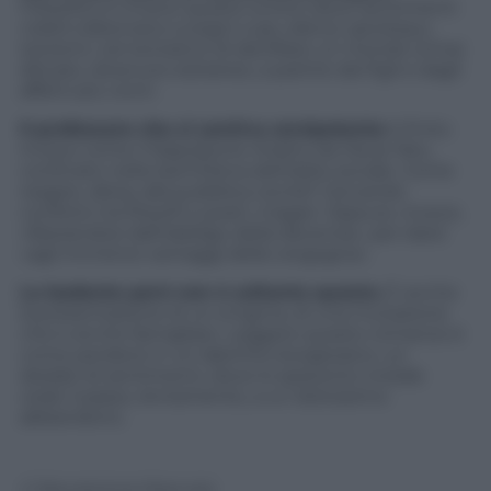
Filosofico è invece questo scritto dove sentimenti
nobili s’alternano a sogni cupi, silenzi, sproloqui,
teoremi, nel tentativo di decifrare un mondo ormai
sfocato, divenuto estraneo, a partire dai figli e dagli
affetti più vicini.
Il professore che si sentiva onnipotente
è finito
invece come il Napoleone ritratto da Oscar Rex,
confinato nella Sant’Elena dell’oblio sociale. Come
reagire, allora, alla pubblica cecità? Cercando
conforto tra filosofi e poeti, magari. Oppure, invece,
«liberandosi dall’obbligo della decenza», per darsi
«agli immensi vantaggi della vergogna».
La badante
però non è soltanto questo.
È anche
la presentazione di un enigma, di una mutazione
che è anche famigliare. Leggere questo romanzo è
come perdersi in un labirinto borgesiano: un
dedalo di sentimenti, dove lo spavento iniziale
cede il passo, lentamente, a un dolcissimo
abbandono.
© Riproduzione Riservata