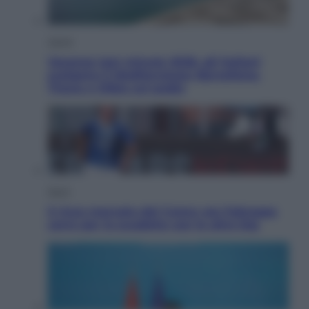
Viaggi
Vacanze last minute 2026, gli italiani
scelgono il Mediterraneo: Barcellona,
Tirana e Olbia sul podio
Sport
Il ricco mercato del Como: ora Fabregas
corre per lo scudetto con le altre big