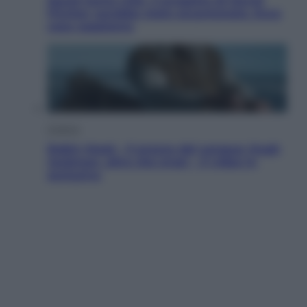
Squid Game USA, il progetto di David
Fincher sarebbe stato accantonato. Ecco
cosa sappiamo
Cinema
Robin Hood – Il prezzo del sangue: Hugh
Jackman, altro che eroe! – Il video in
esclusiva