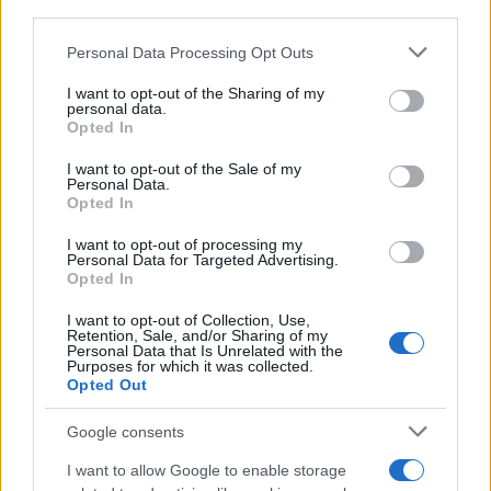
downstream participants.
Personal Data Processing Opt Outs
This information may also be disclosed by us to third parties
on the IAB’s List of Downstream Participants that may further
I want to opt-out of the Sharing of my
disclose it to other third parties.
personal data.
Opted In
Please note that this website/app uses one or more Google
services and may gather and store information including but
I want to opt-out of the Sale of my
Personal Data.
not limited to your visit or usage behaviour. You may click to
Opted In
grant or deny consent to Google and its third-party tags to
use your data for below specified purposes in below Google
I want to opt-out of processing my
consent section.
Personal Data for Targeted Advertising.
Opted In
I want to opt-out of Collection, Use,
Retention, Sale, and/or Sharing of my
Personal Data that Is Unrelated with the
Purposes for which it was collected.
Opted Out
Google consents
I want to allow Google to enable storage