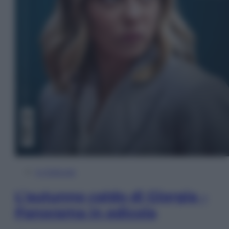
In Edicola
L’autunno caldo di Giorgia –
Panorama in edicola