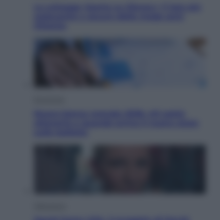
Le schegge riporta su Disney+ il lato più
seducente e oscuro della moda anni
Ottanta
Economia
Nuovo bonus energia 2026, chi potrà
ottenerlo e quando arriva il nuovo aiuto
sulle bollette
Televisione