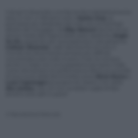
Il dj set è diventato una faccenda maledettamente
sexy. E non ci riferiamo solo a
Sasha Grey
, la
pornostar più idolatrata del web ora convertitasi
all’arte del mixaggio: da
Niky Belucci
(anche lei ex
attrice hard) alla regina delle piste asiatiche
Angie
Vu
Ha
, passando per la prosperosa e tatuatissima
Colleen Shannon
, nelle discoteche di tutto il
mondo sta diventando sempre più difficile
concentrarsi solo sulla musica. E per la cronaca,
anche in Italia non ce la passiamo poi tanto male,
come dimostrano le performance dietro la consolle
di due icone delle femminilità come
Silvia Rocca
e
Luce Caponegro
(sì proprio lei: Selen). Con delle
disc jockey
così, chi non avrebbe voglia di fare
almeno due salti in pista?
© Riproduzione Riservata