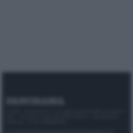
© 2025 – Panorama s.r.l. (Gruppo Società Editrice Italiana
spa) – Via Vittor Pisani 28, 20124 Milano – riproduzione
riservata – P.IVA 10518230965
Attualità
Lifestyle
Moda
Video
Podcast
Abbonati