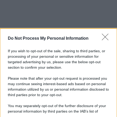
Do Not Process My Personal Information
If you wish to opt-out of the sale, sharing to third parties, or
processing of your personal or sensitive information for
targeted advertising by us, please use the below opt-out
section to confirm your selection.
Please note that after your opt-out request is processed you
may continue seeing interest-based ads based on personal
information utilized by us or personal information disclosed to
third parties prior to your opt-out.
You may separately opt-out of the further disclosure of your
personal information by third parties on the IAB’s list of
downstream participants.