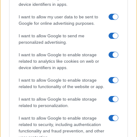
device identifiers in apps.
I want to allow my user data to be sent to
Google for online advertising purposes.
I want to allow Google to send me
personalized advertising.
I want to allow Google to enable storage
related to analytics like cookies on web or
device identifiers in apps.
I want to allow Google to enable storage
related to functionality of the website or app.
I want to allow Google to enable storage
related to personalization.
I want to allow Google to enable storage
related to security, including authentication
functionality and fraud prevention, and other