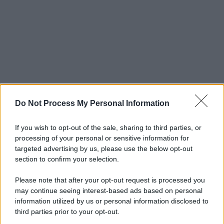
Do Not Process My Personal Information
If you wish to opt-out of the sale, sharing to third parties, or
processing of your personal or sensitive information for
targeted advertising by us, please use the below opt-out
section to confirm your selection.
Please note that after your opt-out request is processed you
may continue seeing interest-based ads based on personal
information utilized by us or personal information disclosed to
third parties prior to your opt-out.