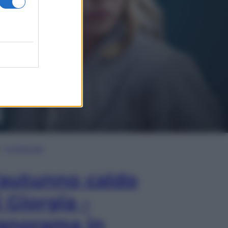
In Edicola
’autunno caldo
i Giorgia –
anorama in