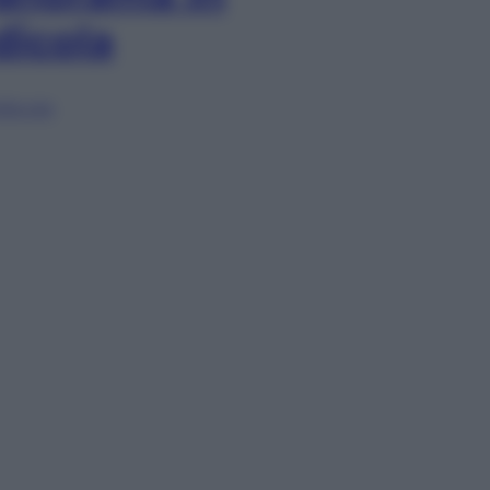
dicola
lia ora