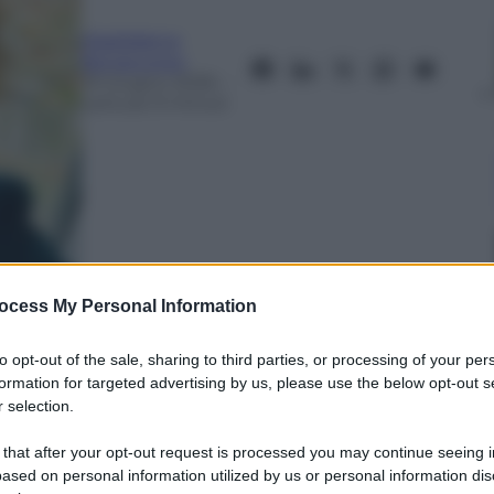
Maddalena
Bonaccorso
19 Giugno 2026
–
Lettura: 9 minuti
ocess My Personal Information
nti preferite
to opt-out of the sale, sharing to third parties, or processing of your per
he infetta milioni di persone, è
formation for targeted advertising by us, please use the below opt-out s
 dei casi di tumore gastrico. Gli esperti
 selection.
croniche, della genetica e degli stili di
 that after your opt-out request is processed you may continue seeing i
trointestinali anche tra i più giovani.
ased on personal information utilized by us or personal information dis