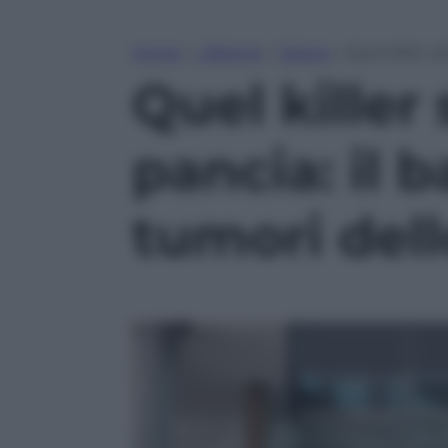
Home
»
Lifestyle
»
Salute
»
Quel killer s
Quel killer
pancia: il 
tumori del