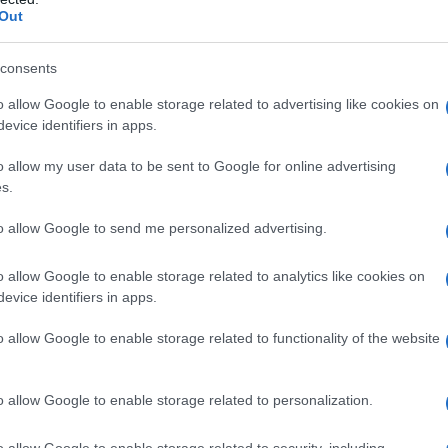
enzioso per anni. In molti soggetti non provoca
Out
nesca un processo infiammatorio cronico che può
carcinoma gastrico
.
Fumo, alcol, obesità, dieta
requente di alimenti conservati aumentano
consents
e il
tumore dello stomaco
continua a essere
 Italia vengono registrati circa
14.500 nuovi casi
o allow Google to enable storage related to advertising like cookies on
paziente su cinque riceve una diagnosi nelle fasi
evice identifiers in apps.
ilità di guarigione sono nettamente superiori. Nella
 scoperto quando è già
localmente avanzato o
o allow my user data to be sent to Google for online advertising
na parte della responsabilità è legata alla crescente
s.
tiacidi e gli
inibitori di pompa protonica
figurano
i e vengono spesso assunti per lunghi periodi senza
to allow Google to send me personalized advertising.
chio è quello di attenuare il sintomo senza
ella comunità scientifica:
non ignorare i disturbi
lungato di farmaci da banco senza consulto medico
o allow Google to enable storage related to analytics like cookies on
lici e non invasivi per individuare
evice identifiers in apps.
 conseguenze irreversibili.
o allow Google to enable storage related to functionality of the website
 nei giovani: il ruolo
ella genetica e delle
o allow Google to enable storage related to personalization.
o allow Google to enable storage related to security, including