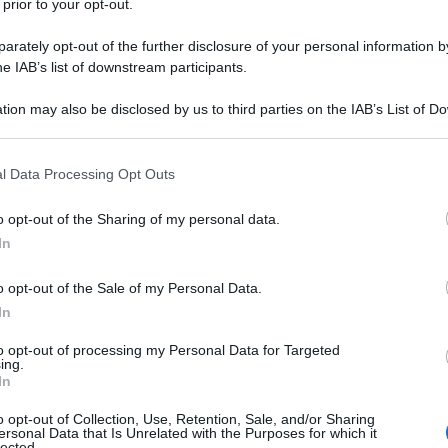
 prior to your opt-out.
rately opt-out of the further disclosure of your personal information by
he IAB’s list of downstream participants.
tion may also be disclosed by us to third parties on the IAB’s List of 
 that may further disclose it to other third parties.
 that this website/app uses one or more Google services and may gath
l Data Processing Opt Outs
including but not limited to your visit or usage behaviour. You may click 
 to Google and its third-party tags to use your data for below specifi
o opt-out of the Sharing of my personal data.
ogle consent section.
In
o opt-out of the Sale of my Personal Data.
In
na. Una digestione difficile, una sensazione di
to opt-out of processing my Personal Data for Targeted
o che passa con un antiacido acquistato in
ing.
entemente banali può nascondersi uno dei più
In
o
conosciuti dalla medicina moderna. Si
a il
40% della popolazione italiana
ed è
o opt-out of Collection, Use, Retention, Sale, and/or Sharing
ersonal Data that Is Unrelated with the Purposes for which it
dei casi di tumore gastrico
nel mondo. Il batterio
lected.