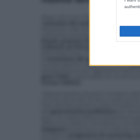
authenti
Negli ultimi anni l’attenzione degli on
l’
aumento dei tumori gastrici negli u
frequente nelle età avanzate, i casi diag
crescente interesse da parte della ricer
Rosati, primario di Chirurgia Gastro
ordinario di Chirurgia all’Università 
particolare forza. «I fattori principali sono
la
mutazione del gene CDH1
, che sono
tumore gastrico, soprattutto nella
vari
biologicamente più aggressiva».Particol
gene CDH1
, responsabile di una forma
Cancer (HDGC)
.
«Spesso queste situazioni vengono iden
tumore prima dei 40 anni. A quel punto s
linee familiari portatrici della mutazion
alla
gastrectomia profilattica
per preve
però, non passa soltanto attraverso la g
differenze esistenti tra Oriente e Occide
Giappone
presentano un’incidenza molt
introdotto
programmi di screening co