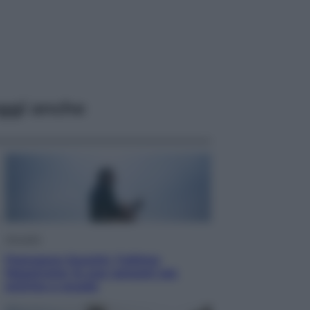
ggi anche
Attualità
Francesco Guccini, l’ultimo
Maestrone: le sue canzoni ora
entrino a scuola