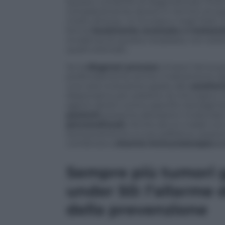
Questo consente di diagnosticare molti p
completamente diversi in termini di sopr
molto diversa. «In Europa e negli Stati 
forma
localmente avanzata o metasta
incidenza di questa neoplasia, non esi
quelli orientali».
Se la
diagnosi precoce
rimane l’arma pi
profondamente anche il trattamento dell
una vera rivoluzione grazie alle
caratter
disponiamo più soltanto di chirurgia e
agenti diretti contro specifici bersagli b
pazienti
presenta alterazioni molecolar
personalizzati
. Anche alcuni malati con
esclusivamente a cure palliative, posson
combinano
chemio-immunoterapia e 
Sempre più tumori g
under 50: l’allarme d
della prevenzione