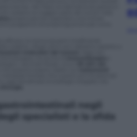
iù tumori in fase precoce e di ottenere risultati
avvivenza». Nei Paesi occidentali la situazione è
e
Uniti vediamo la maggior parte dei tumori nella
tica
proprio perché, essendovi una minore
stono programmi di screening strutturati come
Sfog
ù efficace, la ricerca sta però modificando
a malattia. «Negli ultimi anni abbiamo assistito a
izzazioni molecolari del tumore
. Oggi non
 chemioterapia, ma anche di
immunoterapia
e
iologici». Secondo Rosati, circa il
30-40% dei
i che possono essere colpite con
trattamenti
 metastasi limitate, fino a pochi anni fa destinati
o oggi beneficiare di strategie integrate che
chirurgia
.
astrointestinali negli
egli specialisti e la sfida