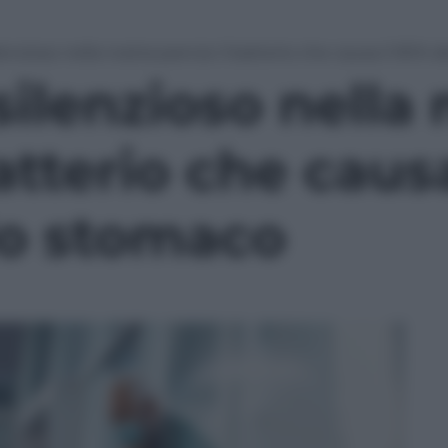
ilenzioso nella nostra pancia: il batterio che causa il 90%
 silenzioso nella
batterio che caus
lo stomaco