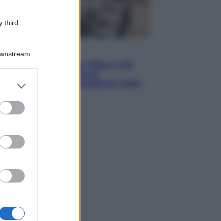
 third
Lifestyle
Downstream
Dal blush Charlotte Tilbury alle
tote bag: perché ormai
er and store
collezioniamo e rivendiamo tutto
to grant or
ed purposes