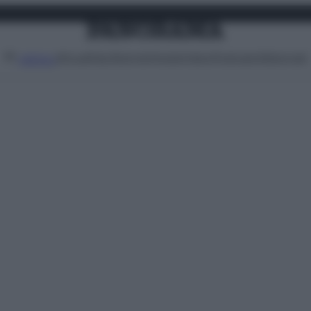
Attualità
Lifestyle
Moda
Video
Podcast
Abbonati
MENU