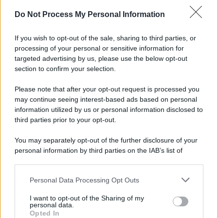
Do Not Process My Personal Information
If you wish to opt-out of the sale, sharing to third parties, or
processing of your personal or sensitive information for
targeted advertising by us, please use the below opt-out
section to confirm your selection.
Please note that after your opt-out request is processed you
may continue seeing interest-based ads based on personal
information utilized by us or personal information disclosed to
third parties prior to your opt-out.
You may separately opt-out of the further disclosure of your
personal information by third parties on the IAB’s list of
downstream participants.
Personal Data Processing Opt Outs
This information may also be disclosed by us to third parties
on the IAB’s List of Downstream Participants that may further
I want to opt-out of the Sharing of my
disclose it to other third parties.
personal data.
Opted In