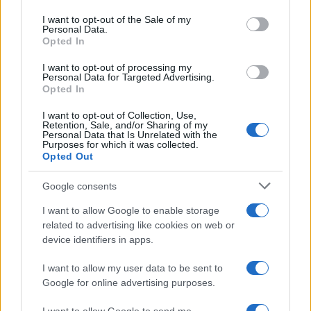
Please note that this website/app uses one or more Google
services and may gather and store information including but
I want to opt-out of the Sale of my
Personal Data.
not limited to your visit or usage behaviour. You may click to
Opted In
grant or deny consent to Google and its third-party tags to
use your data for below specified purposes in below Google
I want to opt-out of processing my
consent section.
Personal Data for Targeted Advertising.
Opted In
I want to opt-out of Collection, Use,
Retention, Sale, and/or Sharing of my
Personal Data that Is Unrelated with the
Purposes for which it was collected.
Opted Out
Google consents
I want to allow Google to enable storage
related to advertising like cookies on web or
device identifiers in apps.
I want to allow my user data to be sent to
Google for online advertising purposes.