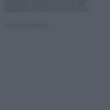
Questo è solo un piccolo step, ma ce la farò
sicuramente. Sentirsi di nuovo parte dello
spogliatoio era la cosa che più mi mancava”.
© Riproduzione Riservata