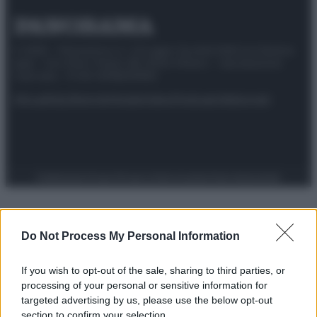
© 2025 – Panorama s.r.l. (Gruppo Società Editrice Italiana
spa) – Via Vittor Pisani 28, 20124 Milano – riproduzione
riservata – P.IVA 10518230965
Attualità
Lifestyle
Moda
Video
Podcast
Abbonati
Preferenze Privacy
Privacy Policy
Cookie Policy
Note legali
Do Not Process My Personal Information
If you wish to opt-out of the sale, sharing to third parties, or
processing of your personal or sensitive information for
targeted advertising by us, please use the below opt-out
section to confirm your selection.