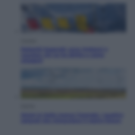
Cronaca
Dolomiti Superski, ecco rimborsi e
voucher: chi ne ha diritto e come
chiederli
Energia
Aiuto! In Italia manca l’energia. I quattro
ostacoli che minacciano il nostro futuro