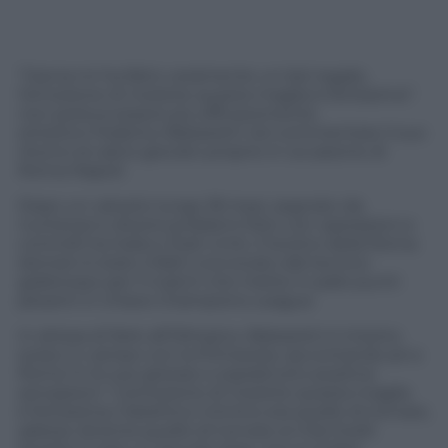
“Garcia mi ha fatto veramente un bel regalo,
l’emozione di rivestire questa maglia è fortissima”:
non poteva essere più efficacemente
sintetico Federico Balzaretti nel commentare il suo
ritorno al calcio giocato proprio in occasione di
Roma-Napoli.
Dopo un calvario lungo 18 mesi, segnato da
numerosi e diversi problemi fisici con operazioni e
controlli tra Italia e Stati Uniti, il terzino della Roma
domani è stato infatti convocato dal tecnico
giallorosso per il match che mette in palio punti
pesanti in chiave Champions League.
In attesa di farlo all’Olimpico, Balzaretti è intanto
sceso in campo con la Primavera, raccontando pii a
Roma Tv le sue gioiose e soprattutto positive
sensazioni: “L’emozione di rivestire questa maglia
è fortissima; l’obiettivo minimo era quello di tornare,
adesso diventa quello di tornare ai miei livelli.