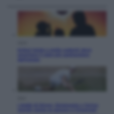
Viaggi
Eclissi totale e stelle cadenti: dove
ammirare il cielo più spettacolare
dell’estate
Sport
I dubbi di Sinner, fisioterapia a Torino:
Jannik valuta se giocare a Cincinnati