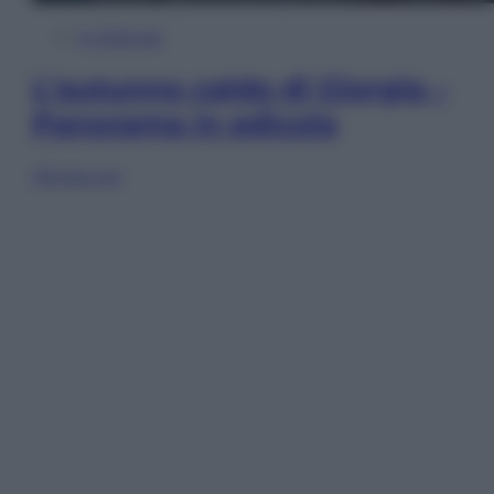
In Edicola
L’autunno caldo di Giorgia –
Panorama in edicola
Sfoglia ora