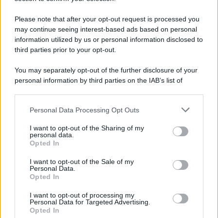
Please note that after your opt-out request is processed you
may continue seeing interest-based ads based on personal
information utilized by us or personal information disclosed to
third parties prior to your opt-out.
You may separately opt-out of the further disclosure of your
personal information by third parties on the IAB’s list of
downstream participants.
Personal Data Processing Opt Outs
This information may also be disclosed by us to third parties
on the IAB’s List of Downstream Participants that may further
I want to opt-out of the Sharing of my
disclose it to other third parties.
personal data.
Opted In
Please note that this website/app uses one or more Google
services and may gather and store information including but
I want to opt-out of the Sale of my
Personal Data.
not limited to your visit or usage behaviour. You may click to
Opted In
grant or deny consent to Google and its third-party tags to
use your data for below specified purposes in below Google
I want to opt-out of processing my
consent section.
Personal Data for Targeted Advertising.
Opted In