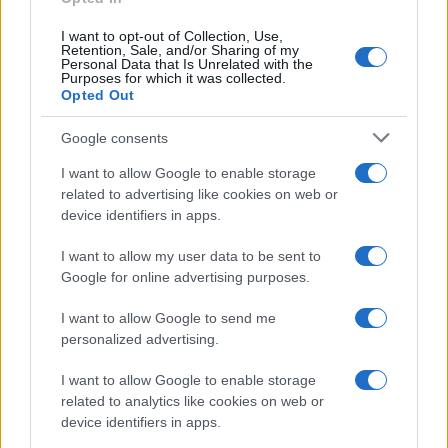
I want to opt-out of Collection, Use,
Retention, Sale, and/or Sharing of my
Personal Data that Is Unrelated with the
Purposes for which it was collected.
Opted Out
Google consents
I want to allow Google to enable storage
related to advertising like cookies on web or
device identifiers in apps.
I want to allow my user data to be sent to
Google for online advertising purposes.
I want to allow Google to send me
personalized advertising.
I want to allow Google to enable storage
related to analytics like cookies on web or
device identifiers in apps.