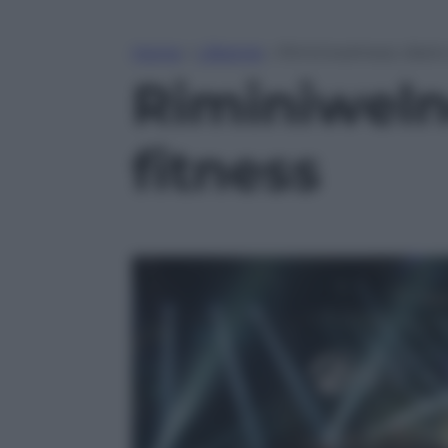
Home
»
Lifestyle
»
Riminiwelness: diario 
Riminiwelne
fitness