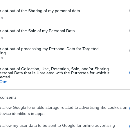
including but not limited to your visit or usage behaviour. You may click 
 to Google and its third-party tags to use your data for below specifi
o opt-out of the Sharing of my personal data.
ogle consent section.
In
o opt-out of the Sale of my Personal Data.
In
 per capire cosa e come fare per essere in forma ed
to opt-out of processing my Personal Data for Targeted
ing.
ora? Allora il Piloxing è sicuramente la disciplina
In
più attese del Rimini Wellness di quest’anno.
itness a metà fra pilates, boxe e dance che ti fa
o opt-out of Collection, Use, Retention, Sale, and/or Sharing
o di musica con un workout ad alta intensità.
ersonal Data that Is Unrelated with the Purposes for which it
lected.
del Bokwa, una sorta di danza-fitness in cui
Out
 e lettere con i piedi mentre si balla su melodie
li africane (si bruciano fino a 1200 calore l’ora, giura
consents
o allow Google to enable storage related to advertising like cookies on
tempo di musica, ma proprio proprio non puoi fare
sun problema, adesso con il Dansyng lo potrai
evice identifiers in apps.
teprima mondiale sabato 11 maggio, il Dansyng è
lare con coreografie semplici, ma ad effetto, ti
o allow my user data to be sent to Google for online advertising