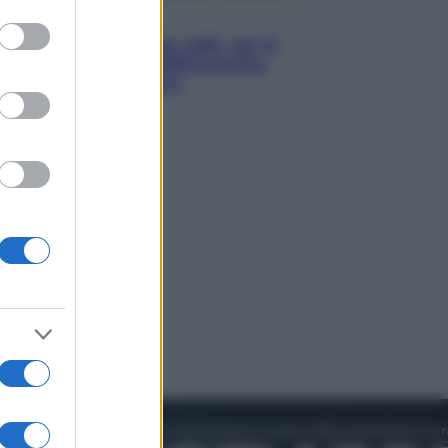
to grant or
Economia
ed purposes
Capsule e cialde del caffè, dal 12
agosto cambia la differenziata:
ecco dove si buttano