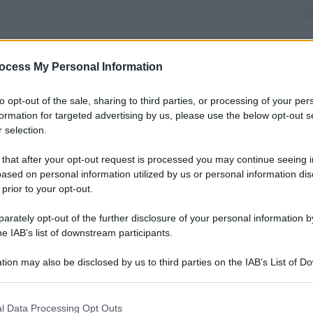
ocess My Personal Information
nti preferite
to opt-out of the sale, sharing to third parties, or processing of your per
ravity yoga. Non sono parolacce, ma le
formation for targeted advertising by us, please use the below opt-out s
re fisico e non solo
 selection.
 that after your opt-out request is processed you may continue seeing i
ased on personal information utilized by us or personal information dis
 prior to your opt-out.
rately opt-out of the further disclosure of your personal information by
he IAB’s list of downstream participants.
tion may also be disclosed by us to third parties on the IAB’s List of 
 that may further disclose it to other third parties.
 that this website/app uses one or more Google services and may gath
l Data Processing Opt Outs