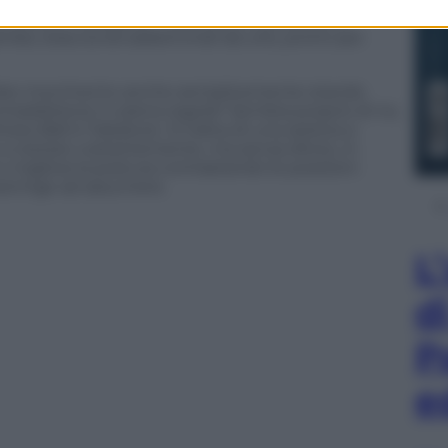
 essere l’Acqapole – una sorta di poledance
gambe, braccia ed addominali da urlo, pronti per
 a fare movimento anche semplicemente stando
ntraddizione in piena regola? Sembra proprio di no,
ess Ball è l’ideatore. Si tratta di una seduta a
o a restare costantemente, ma senza sforzo, in
migliora la postura contrastando le posizioni
ostringe ad assumere.
L
d
P
e