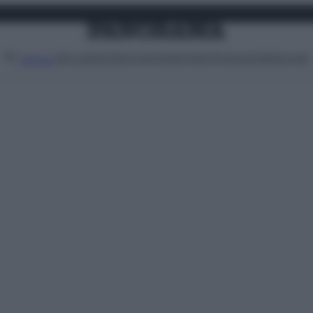
Attualità
Lifestyle
Moda
Video
Podcast
Abbonati
MENU