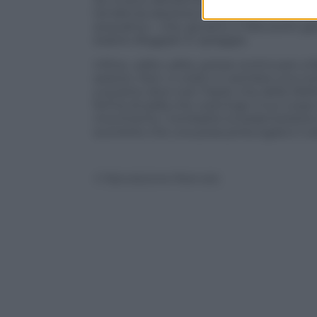
tendenza assoluta di quest’anno sembra
acquatica – che, giurano, ti farà avere 
essere sfoggiati in spiaggia.
Infine, udite udite, potrai continuare
seduto. Non ci credi o ti sembra una co
a quanto dice Ivan Faedi, che della Welln
forma di palla che costringe il tuo corp
movimento. Combatte la sedentarietà e 
scorrette che una posa prolungata ti c
© Riproduzione Riservata