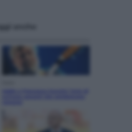
ggi anche
Musica
Addio a Francesco Guccini: l’arte di
scrivere canzoni che sembravano
romanzi