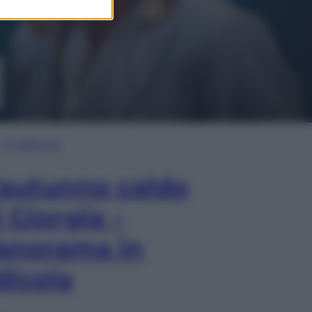
In Edicola
’autunno caldo
i Giorgia –
anorama in
dicola