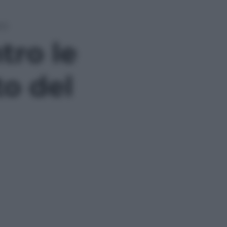
13
tro le
to del