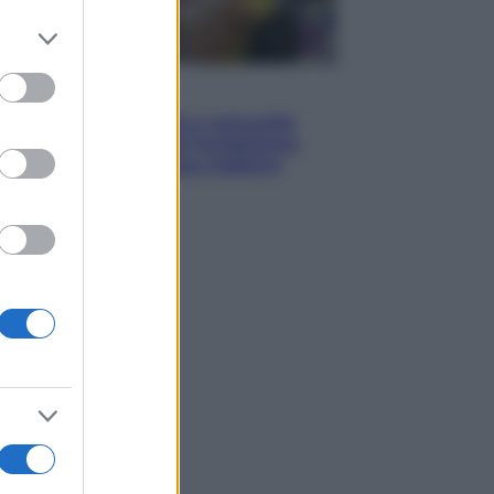
er and store
to grant or
ed purposes
Economia
Territori vulnerabili e comunità
fragili: l’impegno di Fondazione
CDP per non lasciare indietro
nessuno