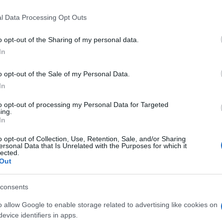
 that this website/app uses one or more Google services and may gath
l Data Processing Opt Outs
including but not limited to your visit or usage behaviour. You may click 
 to Google and its third-party tags to use your data for below specifi
o opt-out of the Sharing of my personal data.
ogle consent section.
In
o opt-out of the Sale of my Personal Data.
In
to opt-out of processing my Personal Data for Targeted
ing.
In
i. Dalla
Germania
al
Sud Africa
passando per
o opt-out of Collection, Use, Retention, Sale, and/or Sharing
nee sul mondo.
ersonal Data that Is Unrelated with the Purposes for which it
lected.
le “agenzie”: il mondo come lo avvertiamo,
Out
inuo delle televisioni, ma dal ritmo discreto degli
i che inquadrano una giornata. Una serie di “istanti
na ambizione di primato estetico – troppo veloce e
consents
valore estetico delle fotografie scelte è parte della
soprattutto espressione delle possibilità della
o allow Google to enable storage related to advertising like cookies on
esentativo.”
evice identifiers in apps.