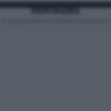
Attualità
Lifestyle
Moda
Video
Podcast
Abbonati
MENU