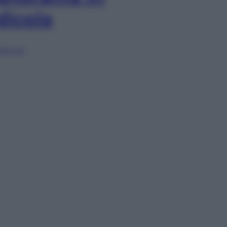
dicola
lia ora