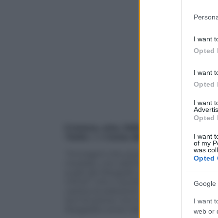
Please note
Persona
information 
deny consent
I want t
in below Go
Opted 
I want t
Opted 
I want 
Advertis
Opted 
Cronaca, arte, folklore
,
fatti, personagg
I want t
l’
Italia
e
la
Corea del Sud
,
dieci istanta
of my P
was col
“Immagini che scorrono sul monitor del
Opted 
mediato, non dall’impossibile ritmo cont
scatti dei fotografi; un flusso di moment
infiniti” che ci aiutano a vedere. Nessu
Google 
caotica la selezione – ma, certamente, il 
loro funzione: non solo “documento”, ma 
I want t
fotografia come media narrativo e rappr
web or d