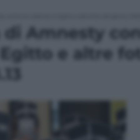
 contro le violenze in Egitto e altre foto del giorno, 19.8.
 di Amnesty con
Egitto e altre fo
.13