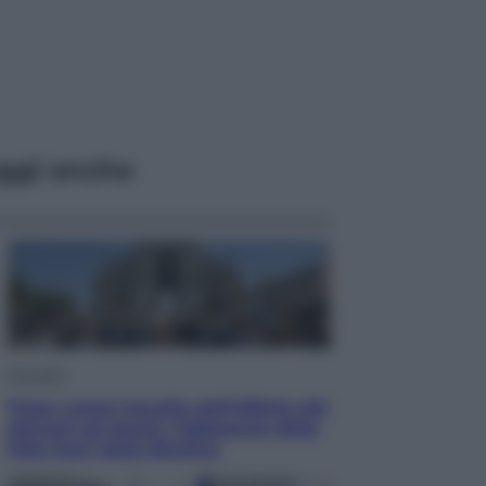
ggi anche
Attualità
Papa Leone travolto dall’affetto dei
giovani ad Assisi: l’abbraccio della
folla fuori dalla Basilica