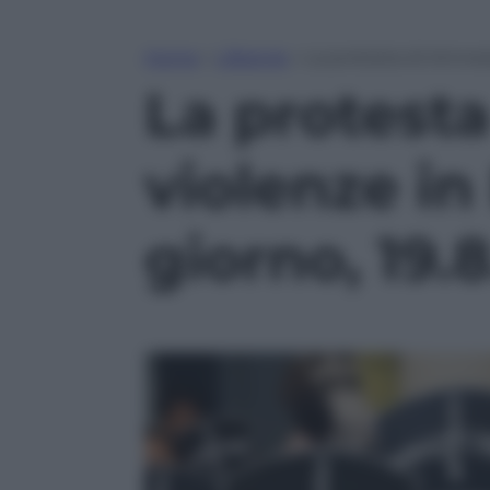
Home
»
Lifestyle
»
La protesta di Amnesty
La protesta
violenze in 
giorno, 19.8