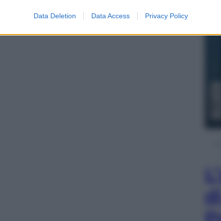
Data Deletion
Data Access
Privacy Policy
L
d
P