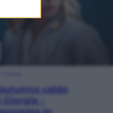
In Edicola
’autunno caldo
i Giorgia –
anorama in