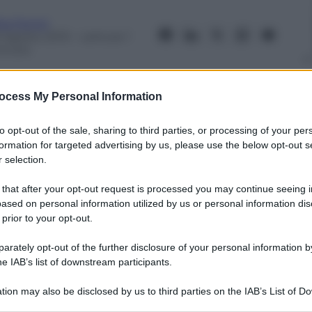
ta Fenini
9 Agosto 2013
– Lettura: 1
inuto
ocess My Personal Information
to opt-out of the sale, sharing to third parties, or processing of your per
formation for targeted advertising by us, please use the below opt-out s
nti preferite
 selection.
a per fermare le violenze in Egitto, a
 that after your opt-out request is processed you may continue seeing i
Pistorius, piogge torrenziali travolgono
ased on personal information utilized by us or personal information dis
no i migranti sulle coste siciliane. Dieci
 prior to your opt-out.
19 agosto 2013
rately opt-out of the further disclosure of your personal information by
he IAB’s list of downstream participants.
tion may also be disclosed by us to third parties on the IAB’s List of 
 that may further disclose it to other third parties.