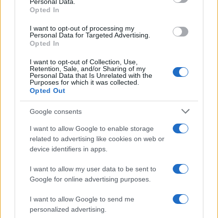
Personal Data.
not limited to your visit or usage behaviour. You may click to
Opted In
grant or deny consent to Google and its third-party tags to
use your data for below specified purposes in below Google
I want to opt-out of processing my
consent section.
Personal Data for Targeted Advertising.
Opted In
I want to opt-out of Collection, Use,
Retention, Sale, and/or Sharing of my
Personal Data that Is Unrelated with the
Purposes for which it was collected.
Opted Out
Google consents
I want to allow Google to enable storage
related to advertising like cookies on web or
device identifiers in apps.
I want to allow my user data to be sent to
Google for online advertising purposes.
I want to allow Google to send me
personalized advertising.