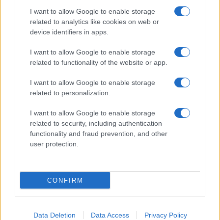
I want to allow Google to enable storage
related to analytics like cookies on web or
device identifiers in apps.
I want to allow Google to enable storage
related to functionality of the website or app.
I want to allow Google to enable storage
related to personalization.
I want to allow Google to enable storage
related to security, including authentication
functionality and fraud prevention, and other
user protection.
CONFIRM
Data Deletion
Data Access
Privacy Policy