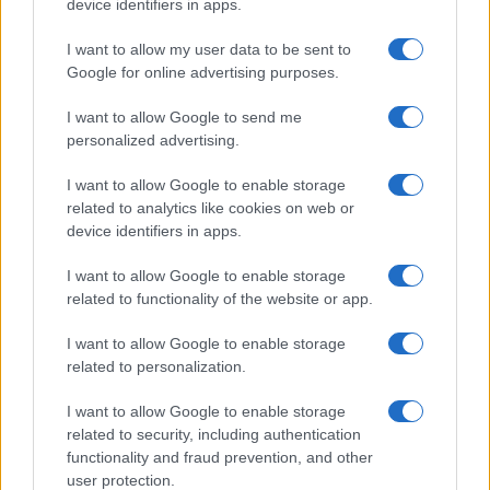
device identifiers in apps.
I want to allow my user data to be sent to
Google for online advertising purposes.
I want to allow Google to send me
personalized advertising.
I want to allow Google to enable storage
related to analytics like cookies on web or
device identifiers in apps.
I want to allow Google to enable storage
related to functionality of the website or app.
I want to allow Google to enable storage
related to personalization.
I want to allow Google to enable storage
related to security, including authentication
functionality and fraud prevention, and other
user protection.