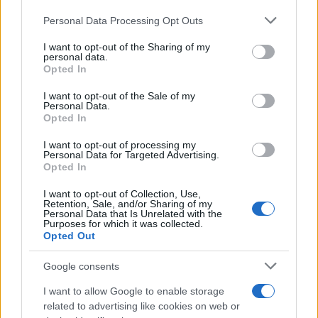
Personal Data Processing Opt Outs
This information may also be disclosed by us to third parties
on the IAB’s List of Downstream Participants that may further
I want to opt-out of the Sharing of my
disclose it to other third parties.
personal data.
Opted In
Please note that this website/app uses one or more Google
services and may gather and store information including but
I want to opt-out of the Sale of my
Personal Data.
not limited to your visit or usage behaviour. You may click to
Opted In
grant or deny consent to Google and its third-party tags to
use your data for below specified purposes in below Google
I want to opt-out of processing my
consent section.
Personal Data for Targeted Advertising.
Opted In
I want to opt-out of Collection, Use,
Retention, Sale, and/or Sharing of my
Personal Data that Is Unrelated with the
Purposes for which it was collected.
Opted Out
Google consents
I want to allow Google to enable storage
related to advertising like cookies on web or