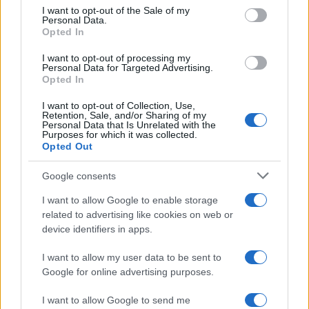
services and may gather and store information including but
I want to opt-out of the Sale of my
Personal Data.
not limited to your visit or usage behaviour. You may click to
Opted In
grant or deny consent to Google and its third-party tags to
use your data for below specified purposes in below Google
I want to opt-out of processing my
consent section.
Personal Data for Targeted Advertising.
Opted In
I want to opt-out of Collection, Use,
Retention, Sale, and/or Sharing of my
Personal Data that Is Unrelated with the
Purposes for which it was collected.
Opted Out
Google consents
I want to allow Google to enable storage
related to advertising like cookies on web or
device identifiers in apps.
I want to allow my user data to be sent to
Google for online advertising purposes.
I want to allow Google to send me