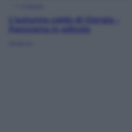
In Edicola
L’autunno caldo di Giorgia –
Panorama in edicola
Sfoglia ora