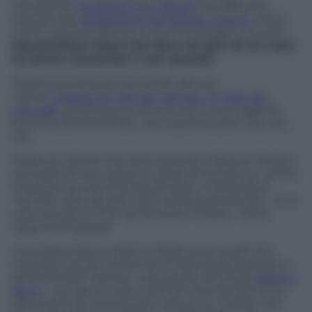
l’anoressia,
i problemi con l’alcool
e le difficoltà
seguite alle
separazione da Fabrizio Corona
, fosse
merito proprio del suoi nuovo compagno, di quel
Massimiliano Dossi che Nina nel giro di tre mesi
ha prima conosciuto e poi sposato
.
Perfino la scelta di rinunciare alle sue
vistose
protesi sul viso per cercare un look più
naturale
sembrava in sintonia con una maggiore
serenità sentimentale, ma a quanto pare così non
era.
Molte le critiche che sono arrivate a Nina su Twitter
accusata di non essere in grado di tenersi un uomo.
A queste accuse è la stessa Moric a rispondere:
“Alcune volte lasciarsi non significa amarsi più …Io lo
amo ancora e il mio sentimento rimane… Sono
stata incompresa”
Incomprensioni e bisticci letali come quelli che
avevano causato la fine di un’altra storia d’amore a
detta di Nina “eterna”, cioè quella col pilota
Matteo
Bocci
. Con Bocci erano stati sei mesi di love story
documentata minuto per minuto su Twitter con