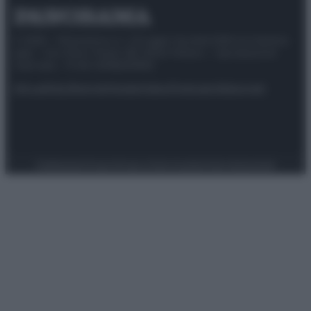
© 2025 – Panorama s.r.l. (Gruppo Società Editrice Italiana
spa) – Via Vittor Pisani 28, 20124 Milano – riproduzione
riservata – P.IVA 10518230965
Attualità
Lifestyle
Moda
Video
Podcast
Abbonati
Preferenze Privacy
Privacy Policy
Cookie Policy
Note legali