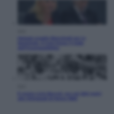
Sport
Malagò sceglie Bianchedi per la
Nazionale. Il Coni frena: il nodo
dell’incompatibilità
Sport
È morto Livio Berruti, oro nei 200 metri
alle Olimpiadi di Roma 1960