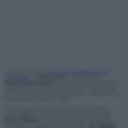
La storia d’amore (
con tanto di matrimonio in
Cambogia
) tra
Nina Moric
e l’imprenditore
Massimiliano Dossi
è finita. A rendere ufficiale la
separazione è stata la stessa Moric che su Twitter
ha cinguettato: “Nulla è per sempre… Addio Amore
Mio prenditi cura di te… Nina”
L’ex Signora Corona sta vivendo un momento
molto difficile. Lo scorso sabato intervistata da
Silvia Toffanin
a
Verissimo
la modella croata ha
confessato il suo passato da incubo: “
Da ragazza