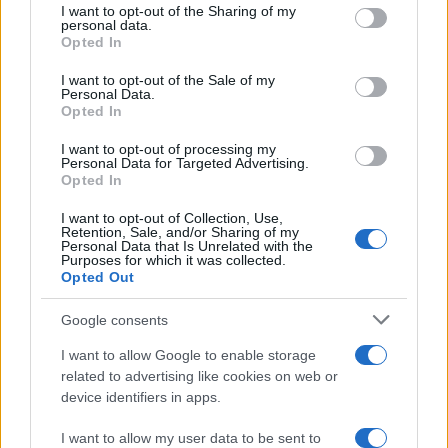
I want to opt-out of the Sharing of my
disclose it to other third parties.
personal data.
Opted In
Please note that this website/app uses one or more Google
services and may gather and store information including but
I want to opt-out of the Sale of my
Personal Data.
not limited to your visit or usage behaviour. You may click to
Opted In
grant or deny consent to Google and its third-party tags to
use your data for below specified purposes in below Google
I want to opt-out of processing my
consent section.
Personal Data for Targeted Advertising.
Opted In
I want to opt-out of Collection, Use,
Retention, Sale, and/or Sharing of my
Personal Data that Is Unrelated with the
Purposes for which it was collected.
Opted Out
Google consents
I want to allow Google to enable storage
related to advertising like cookies on web or
device identifiers in apps.
I want to allow my user data to be sent to