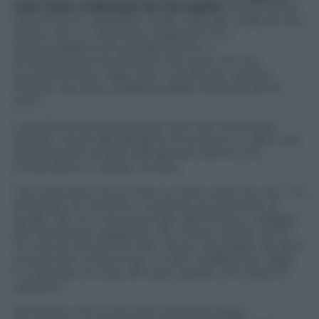
sono stata violentata da mio padre
. Da bambina
sono finita in ospedale molte volte per colpa di mio
padre che mi violentava. Negli anni ho
avuto problemi di autolesionismo e
anoressia perché pensavo che quel che era
successo fosse colpa mia. È anche per questo
motivo che sono scappata dalla Croazia a soli 16
anni”.
La scelta di raccontare solo ora il suo tremendo
passato nasce dal desiderio di scrivere un libro che
possa essere di aiuto alle giovani donne che
condividono lo stesso incubo.
“Ho intenzione di scrivere un libro sulla mia vita – ha
dichiarato la modella – e parlerò sicuramente di
quello che mi è successo per dare forza e coraggio
alle tantissime ragazzine che vivono quello che io
ho vissuto da piccola. Non sento mio padre da oltre
cinque anni e provo per lui solo indifferenza. Oggi
ho superato la cosa, ed è per questo che riesco a
parlarne”.
Sembrava che la ritrovata centralità dopo