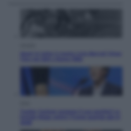
Attualità
Sport in lutto: è morto Livio Berruti Vinse
l’oro nei 200 a Roma 1960
Esteri
Tucker Carlson prepara il suo partito? La
fronda Maga contro Trump guarda già al
2028