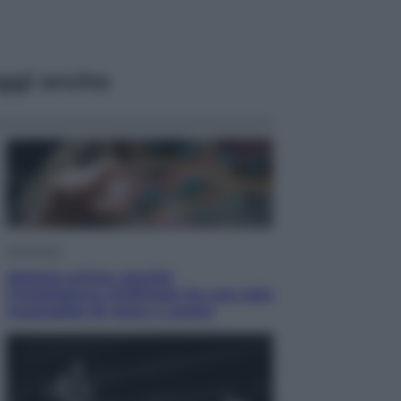
ggi anche
Economia
Materie prime: perché
l’Intelligenza Artificiale ha una sete
insaziabile di rame e uranio