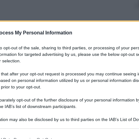
ocess My Personal Information
nti preferite
to opt-out of the sale, sharing to third parties, or processing of your per
il mercato di gennaio: in arrivo in difesa
formation for targeted advertising by us, please use the below opt-out s
varo e Fernandez. Più un sogno a
 selection.
 that after your opt-out request is processed you may continue seeing i
ased on personal information utilized by us or personal information dis
 prior to your opt-out.
rately opt-out of the further disclosure of your personal information by
he IAB’s list of downstream participants.
tion may also be disclosed by us to third parties on the IAB’s List of 
 that may further disclose it to other third parties.
 that this website/app uses one or more Google services and may gath