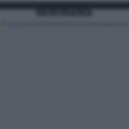
Attualità
Lifestyle
Moda
Video
Podcast
Abbonati
MENU