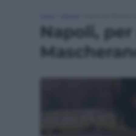
Home
»
Lifestyle
»
Napoli, per Benitez 
Napoli, per
Mascheran