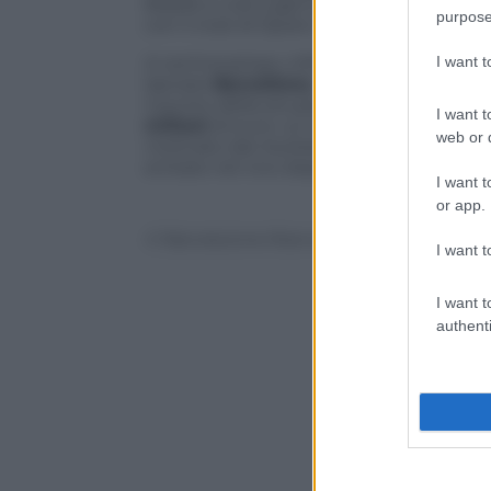
Brasile e così a gennaio è pronto a cambi
purpose
con il club di Djukic in pole position.
I want 
A centrocampo, infine, non tramonta il
lasciare
Barcellona
: i suoi rappresentan
il punto della situazione con la dirigenza
I want t
milioni
di euro: un ingaggio da Top Pl
web or d
motivato dai risultati ad accontentare p
entrare nel vivo dopo il 19 ottobre, quan
I want t
or app.
© Riproduzione Riservata
I want t
I want t
authenti