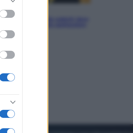
to grant or
ed purposes
Viaggi
Eclissi totale e stelle cadenti: dove
ammirare il cielo più spettacolare
dell’estate