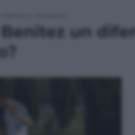
un difensore e… Mascherano?
 Benitez un dif
o?