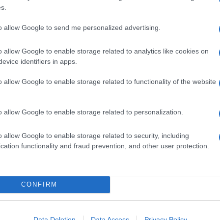
are aria: lo vogliono Getafe, Catania e Valencia,
s.
to allow Google to send me personalized advertising.
 sogno
Javier Mascherano
. “El Jeffecito” potrebbe
ti saranno in Catalogna nei prossimi giorni per fare
 blaugrana. Il costo del cartellino è intorno ai
12-15
o allow Google to enable storage related to analytics like cookies on
ayer che però non spaventa
Aurelio De Laurentiis
,
evice identifiers in apps.
iazza e staff tecnico. Con la trattativa che potrebbe
do gli agenti di Mascherano saranno in Italia.
o allow Google to enable storage related to functionality of the website
o allow Google to enable storage related to personalization.
o allow Google to enable storage related to security, including
cation functionality and fraud prevention, and other user protection.
CONFIRM
Data Deletion
Data Access
Privacy Policy