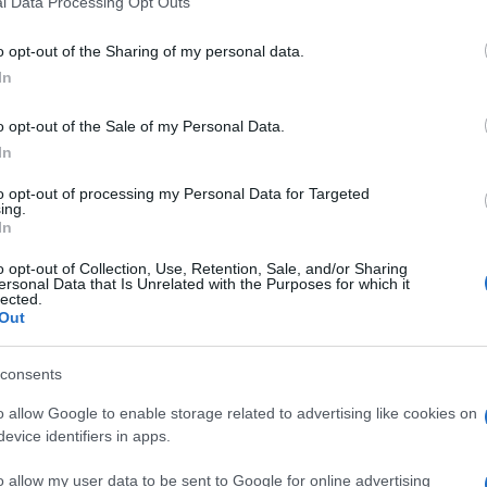
l Data Processing Opt Outs
including but not limited to your visit or usage behaviour. You may click 
 to Google and its third-party tags to use your data for below specifi
o opt-out of the Sharing of my personal data.
ogle consent section.
In
o opt-out of the Sale of my Personal Data.
poli
nel mercato di gennaio con due precisi
In
 e vincere lo
Scudetto
in Italia.
to opt-out of processing my Personal Data for Targeted
 ribattezzato il tecnico iberico dai tifosi partenopei,
ing.
In
ca un difensore centrale di affidabilità e spessore
ma
Martin Skrtel
, del
Liverpool
, vecchio pupillo di
o opt-out of Collection, Use, Retention, Sale, and/or Sharing
ik
. Proprio lo slovacco sta caldeggiando a De
ersonal Data that Is Unrelated with the Purposes for which it
yside guadagna 3,2 milioni netti all’anno. Cifre
lected.
 ma in linea con i nuovi parametri napoletani
Out
asse 1991. Il talento del
Basilea
e della Nazionale
consents
ri, tanto che questa sera, in occasione di Albania-
servatori partenopeo e un uomo di fiducia di Benitez.
o allow Google to enable storage related to advertising like cookies on
evice identifiers in apps.
lioso di ricongiungersi a Milano col mentore Walter
ntino non vuole perdere il treno per i Mondiali in
o allow my user data to be sent to Google for online advertising