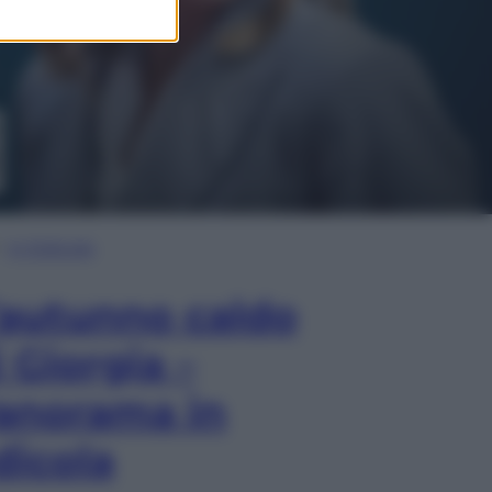
In Edicola
’autunno caldo
i Giorgia –
anorama in
dicola