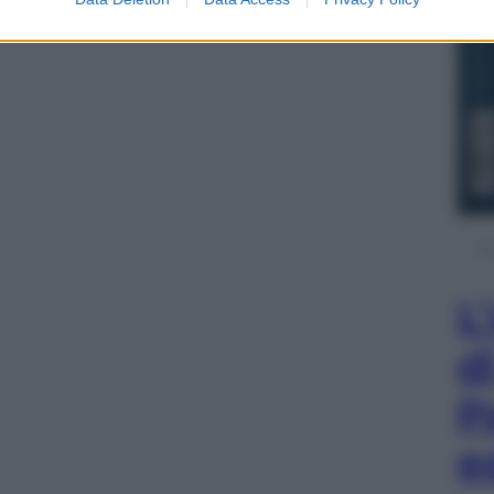
L
d
P
e