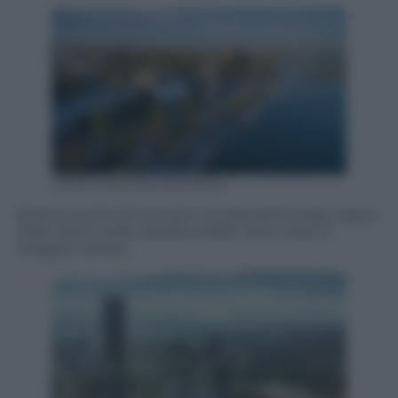
Ufficio Stampa eDreams
Rostov, punto di incontro tra Asia ed Europa, segue
Adler Sochi nella classifica delle città russe in
maggior ascesa