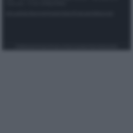
riservata – P.IVA 10518230965
Attualità
Lifestyle
Moda
Video
Podcast
Abbonati
Preferenze Privacy
Privacy Policy
Cookie Policy
Note legali