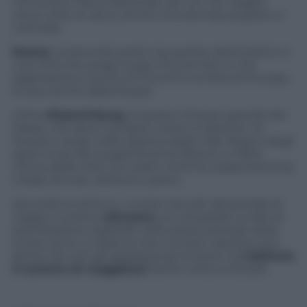
l’omonimo Parco Nazionale, per chi nel viaggio
cerca, oltre al calcio, anche una sfumatura green e
culturale.
Rostov
, al secondo posto tra queste destinazioni, è
una città che sorge lungo il fiume Don e che
rappresenta il punto di incontro tra Asia ed Europa,
le due anime della Russia.
Infine
Ekaterinburg
, la quarta città più grande del
Paese, che deve il proprio nome a Caterina I di
Russia e sorge nella regione degli Urali. Regno degli
sport invernali, la gastronomia tipica è un’altra
chicca della città, con piatti come la
zuppa botvin’ja
,
a base di kvas, verdure e pesce.
Secondo le stime e i numeri raccolti dal portale di
viaggi e turismo
eDreams
, se comparato ai dati di
prenotazione registrati nello stesso periodo dello
scorso anno, si osserva che il torneo calcistico più
atteso da tutti gli appassionati di sport ha
triplicato
il numero di viaggiatori
diretti verso la Russia