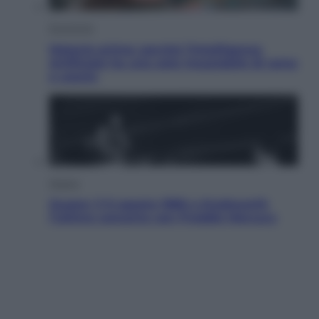
Economia
Materie prime: perché l’Intelligenza
Artificiale ha una sete insaziabile di rame
e uranio
Musica
Queen: il 9 agosto 1986 a Knebworth
l’ultimo concerto con Freddie Mercury