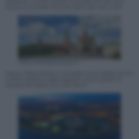
Salvatore. La città, apitale imperiale per ben due
secoli, è una delle mete più gettnate dai turisti
Ufficio Stampa eDreams
Mosca, Piazza Rossa e Catedrale di san Basilio. Entro
il 2020, obiettivo della capitale russa è quello di
attrarre 20 milioni di turisti l’anno