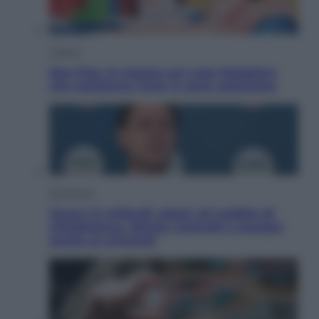
Cultura
Neo Pop, la mostra sul Lago Maggiore
che trasforma l’arte in pura seduzione
Economia
Quasi 1,5 miliardi rubati col reddito di
cittadinanza. Niente controlli e assegni
anche ai criminali