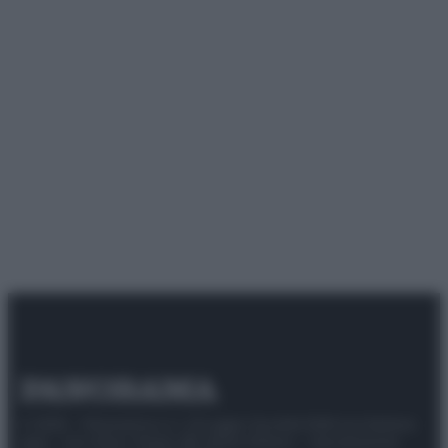
© 2025 – Panorama s.r.l. (Gruppo Società Editrice Italiana
spa) – Via Vittor Pisani 28, 20124 Milano – riproduzione