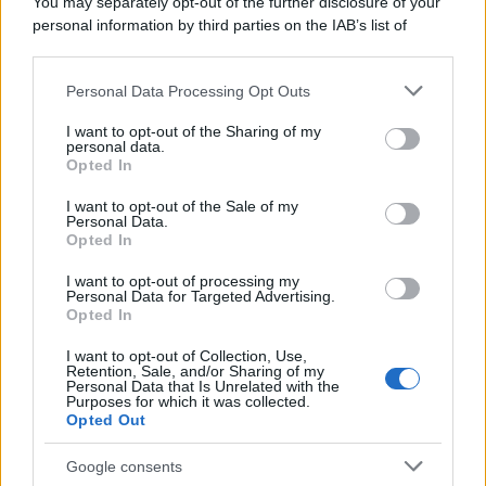
You may separately opt-out of the further disclosure of your
personal information by third parties on the IAB’s list of
downstream participants.
Personal Data Processing Opt Outs
This information may also be disclosed by us to third parties
on the IAB’s List of Downstream Participants that may further
I want to opt-out of the Sharing of my
disclose it to other third parties.
personal data.
Opted In
Please note that this website/app uses one or more Google
services and may gather and store information including but
I want to opt-out of the Sale of my
Personal Data.
not limited to your visit or usage behaviour. You may click to
Opted In
grant or deny consent to Google and its third-party tags to
use your data for below specified purposes in below Google
I want to opt-out of processing my
consent section.
Personal Data for Targeted Advertising.
Opted In
I want to opt-out of Collection, Use,
Retention, Sale, and/or Sharing of my
Personal Data that Is Unrelated with the
Purposes for which it was collected.
Opted Out
Google consents