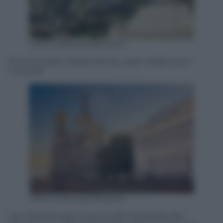
Ufficio Stampa eDreams
Al terzo posto Ekaterinburg, regno degli sport
invernali
Ufficio Stampa eDreams
San Pietroburgo, scorcio sulla Cattedrale del