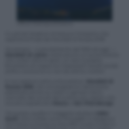
Ufficio Stampa eDreams
Il Luzhniki Stadium di Mosca è l’impianto che
ospiterà la finale dei Mondiali di Russia 2018
Da sempre – e precisamente dal 1930 ad oggi – i
Mondiali di calcio
costituiscono un avvenimento
che va ben oltre lo sport, un vero e proprio
fenomeno di massa con importanti risvolti sociali,
politici, economici e, non da ultimo, turistici
E non saranno certo un’eccezione i
Mondiali di
Russia 2018
, che convergeranno l’attenzione
planetaria anche su mete in genere meno
coinvolte dai circuiti del turismo più classici, che
toccano soprattutto
Mosca
e
San Pietroburgo
.
Tra queste, quella in maggiore ascesa è
Adler
Sochi
: oltre a sfide come Portogallo vs Spagna o
Germania vs Svezia, la città offre musei e teatri e