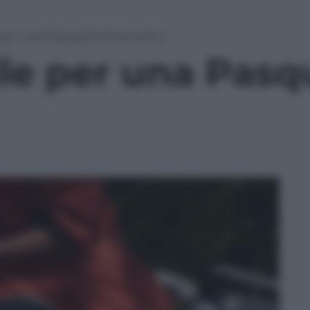
e per una Pasquetta fuori porta
ile per una Pasq