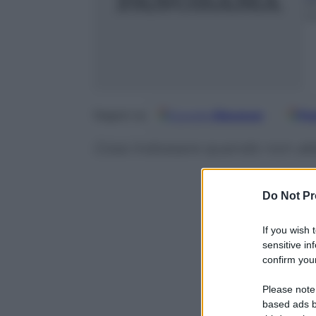
2
m
Google
Discover
Fo
Seguici su
Cosa indossare quando non ab
Do Not Pr
If you wish 
sensitive in
confirm your
Please note
based ads b