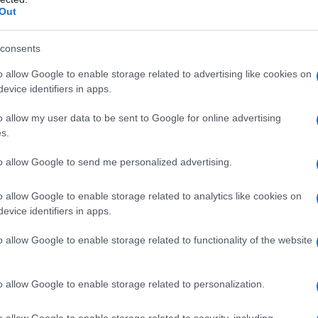
egala quel tocco di stile in più ma è quasi
Out
nticare poi gli occhiali da sole, un potenziale
oggia, nonché un accessorio perfetto con cui
consents
iù creative.
o allow Google to enable storage related to advertising like cookies on
carpe: è sempre consigliabile indossare scarpe
 lunghi sentieri senza preoccupazioni come le
evice identifiers in apps.
ggere con fodera traspirante.
o allow my user data to be sent to Google for online advertising
s.
to allow Google to send me personalized advertising.
o allow Google to enable storage related to analytics like cookies on
evice identifiers in apps.
o allow Google to enable storage related to functionality of the website
o allow Google to enable storage related to personalization.
o allow Google to enable storage related to security, including