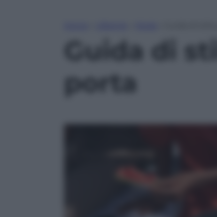
Home
»
Lifestyle
»
Moda
»
Guida di stil
Guida di st
porta