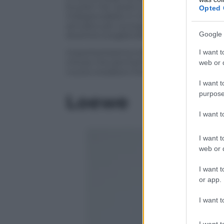
bucket hat, avere un berretto non solo r
Opted 
indispensabile in montagna. Da non dime
amuleto per scongiurare l’eventuale pi
Google 
divertirsi scegliendo tra colori e forme p
I want t
Importantissima infine la scelta delle s
chiuse che permettono di muoversi per
web or d
nuove sneakers Feroe firmate Ecoalf, le
I want t
purpose
Loewe
I want 
I want t
web or d
I want t
or app.
I want t
I want t