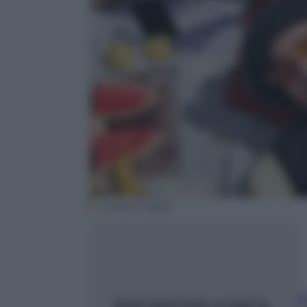
(Getty Images)
El