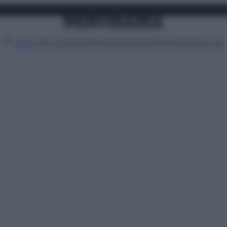
Attualità
Lifestyle
Moda
Video
Podcast
Abbonati
MENU