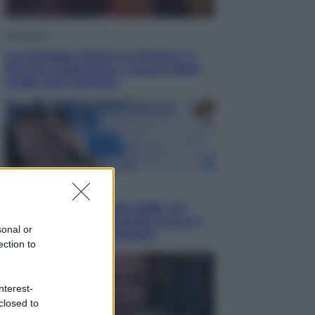
Televisione
Le schegge riporta su Disney+ il
lato più seducente e oscuro della
moda anni Ottanta
Economia
Nuovo bonus energia 2026, chi
potrà ottenerlo e quando arriva il
sonal or
nuovo aiuto sulle bollette
ection to
nterest-
closed to