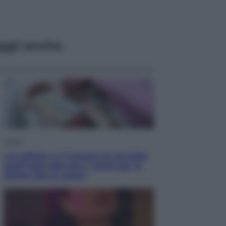
ggi anche
Salute
«La pillola» e il tumore al cervello:
quali sono davvero i rischi per le
donne che la usano