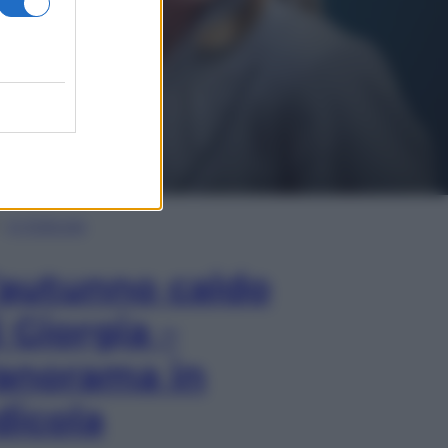
In Edicola
’autunno caldo
i Giorgia –
anorama in
dicola