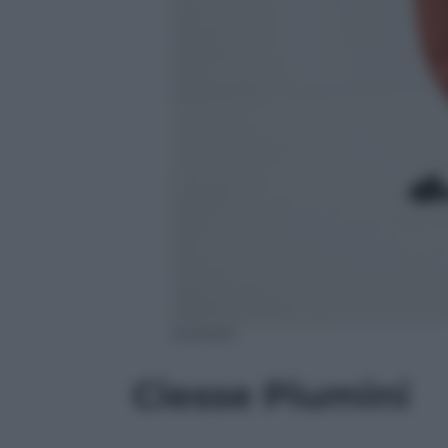
(Loewe)
Ciesse Piumini