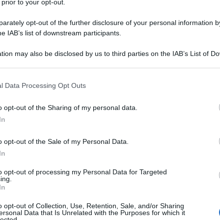
 prior to your opt-out.
rately opt-out of the further disclosure of your personal information by
he IAB’s list of downstream participants.
tion may also be disclosed by us to third parties on the IAB’s List of 
 that may further disclose it to other third parties.
mettere sul toto pasquetta ipotizzando sul meteo
a soleggiato o piovoso il segreto per affrontare al
 that this website/app uses one or more Google services and may gath
l Data Processing Opt Outs
including but not limited to your visit or usage behaviour. You may click 
l momento migliore per sfoggiare outfit dal sapore
 to Google and its third-party tags to use your data for below specifi
o opt-out of the Sharing of my personal data.
bbandonando i rigidi completi di tutti i giorni.
ogle consent section.
In
te colorate a maniche corte e felpe: per outfit
 camicette a fiori sono tra le opzioni più
o opt-out of the Sale of my Personal Data.
ncini da tenere sulle spalle o in vita. Per quanto
In
re un evergreen mentre, se puntiamo sulla
 tuta larga.
to opt-out of processing my Personal Data for Targeted
ing.
di abbigliamento che nel corso della giornata può
In
ampagnata.
o opt-out of Collection, Use, Retention, Sale, and/or Sharing
giare gilet imbottiti abbinandoli a morbidi maglioni
ersonal Data that Is Unrelated with the Purposes for which it
che sia il classico cappello da baseball o il tipico
lected.