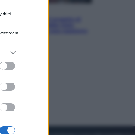
Televisione
 third
Squid Game USA, il progetto di
David Fincher sarebbe stato
accantonato. Ecco cosa sappiamo
Downstream
er and store
to grant or
ed purposes