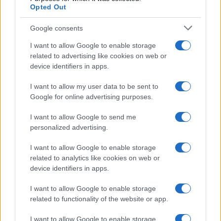
Opted Out
Google consents
I want to allow Google to enable storage
related to advertising like cookies on web or
device identifiers in apps.
I want to allow my user data to be sent to
Google for online advertising purposes.
I want to allow Google to send me
personalized advertising.
I want to allow Google to enable storage
related to analytics like cookies on web or
device identifiers in apps.
I want to allow Google to enable storage
related to functionality of the website or app.
I want to allow Google to enable storage