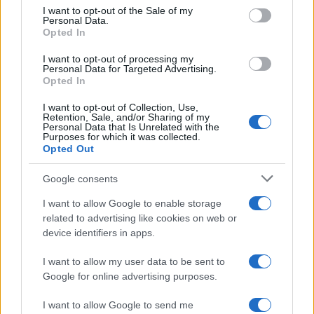
services and may gather and store information including but
I want to opt-out of the Sale of my
Personal Data.
not limited to your visit or usage behaviour. You may click to
Opted In
grant or deny consent to Google and its third-party tags to
use your data for below specified purposes in below Google
I want to opt-out of processing my
consent section.
Personal Data for Targeted Advertising.
Opted In
I want to opt-out of Collection, Use,
Retention, Sale, and/or Sharing of my
Personal Data that Is Unrelated with the
Purposes for which it was collected.
Opted Out
Google consents
I want to allow Google to enable storage
related to advertising like cookies on web or
device identifiers in apps.
I want to allow my user data to be sent to
Google for online advertising purposes.
I want to allow Google to send me