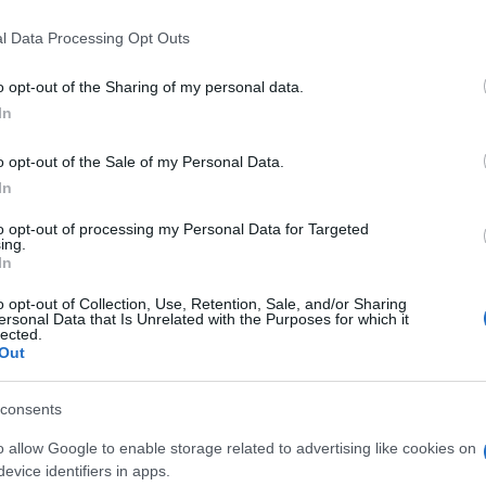
 that this website/app uses one or more Google services and may gath
l Data Processing Opt Outs
including but not limited to your visit or usage behaviour. You may click 
 to Google and its third-party tags to use your data for below specifi
o opt-out of the Sharing of my personal data.
ogle consent section.
In
o opt-out of the Sale of my Personal Data.
In
to opt-out of processing my Personal Data for Targeted
ing.
In
a XXV edizione dei giochi olimpici invernali. E il
lberto Tomba, il più grande sciatore italiano di
o opt-out of Collection, Use, Retention, Sale, and/or Sharing
ersonal Data that Is Unrelated with the Purposes for which it
lected.
Out
il micro-documentario dedicato alla leggenda dello
ilano Film Fest 2025. 1.14 come il vantaggio, in
tenne sul secondo classificato durante la sua prima
consents
gary del 1988, prima di conquistare l’oro, diventa
 tra un’icona e i suoi contemporanei, tra il
o allow Google to enable storage related to advertising like cookies on
, tra le aspettative e la realtà.
evice identifiers in apps.