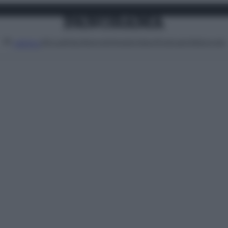
Attualità
Lifestyle
Moda
Video
Podcast
Abbonati
MENU