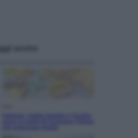
ggi anche
Esteri
Pakistan, Arabia Saudita e Turchia
verso un patto di sicurezza: l’intesa
che preoccupa Israele