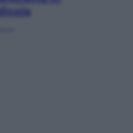
dicola
lia ora