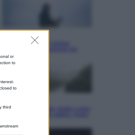
Attualità
Francesco Guccini, l’ultimo
Maestrone: le sue canzoni ora
entrino a scuola
sonal or
ection to
nterest-
closed to
Viaggi
 third
In Vietnam, con stile. Guida a tutto
il meglio che c’è da vedere, vivere
(e gustare)
Downstream