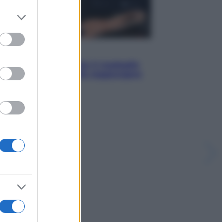
er and store
to grant or
ed purposes
Sport
Pellacani fa la storia: 5 medaglie
d’oro “Adesso voglio raggiungere
le cinesi”