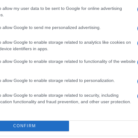
cconta, attraverso filmati e interviste mai visti
o allow my user data to be sent to Google for online advertising
annato a vincere”, come dice durante la
s.
mpa”, ma anche la storia di un ragazzino che a 15
 sci, “in seggiovia mi sedevo vicino ai miei idoli”,
to allow Google to send me personalized advertising.
 un mito.
hi, il fondatore di Tombaland il fanclub dello
o allow Google to enable storage related to analytics like cookies on
 innevate, i cinque ori olimpici e i titoli mondiali,
evice identifiers in apps.
e umano, lontano dai panni della star che la
Perché al di là del mito, Alberto Tomba rimane un
o allow Google to enable storage related to functionality of the website
gnese che, come ha sottolineato lui stesso, “se c’è
ale”.
o allow Google to enable storage related to personalization.
o allow Google to enable storage related to security, including
cation functionality and fraud prevention, and other user protection.
CONFIRM