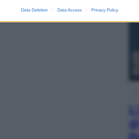
Data Deletion
Data Access
Privacy Policy
L
d
P