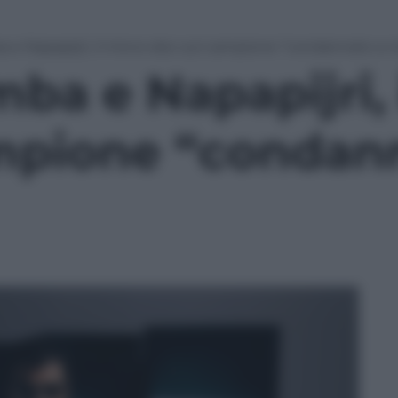
 e Napapijri, il micro-doc sul campione “condannato a v
ba e Napapijri, 
mpione “condan