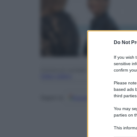
Do Not Pr
If you wish 
sensitive in
Contenuti correlati:
confirm your
Video
Gallery
Please note
based ads b
third parties
Google
Discover
Fo
Seguici su
You may sepa
parties on t
This informa
Participants