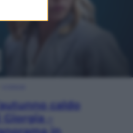
In Edicola
’autunno caldo
i Giorgia –
anorama in