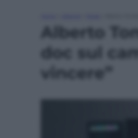
Home
»
Lifestyle
»
Moda
»
Alberto Tomba
Alberto Tom
doc sul ca
vincere”