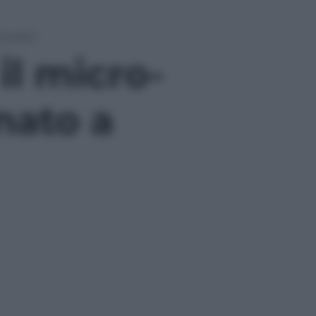
incere”
il micro-
nato a