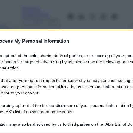
Barbara
Rodeschini
10 Giugno 2025
–
Lettura: 2 minuti
ocess My Personal Information
to opt-out of the sale, sharing to third parties, or processing of your per
formation for targeted advertising by us, please use the below opt-out s
 selection.
 that after your opt-out request is processed you may continue seeing i
ased on personal information utilized by us or personal information dis
 prior to your opt-out.
nti preferite
rately opt-out of the further disclosure of your personal information by
he IAB’s list of downstream participants.
tion may also be disclosed by us to third parties on the IAB’s List of 
 that may further disclose it to other third parties.