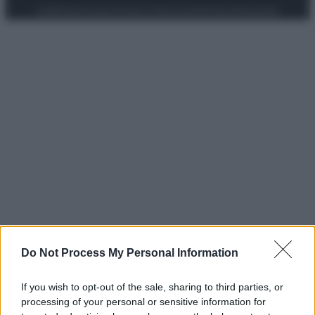
Preferenze Privacy
Privacy Policy
Cookie Policy
Note legali
Do Not Process My Personal Information
If you wish to opt-out of the sale, sharing to third parties, or
processing of your personal or sensitive information for