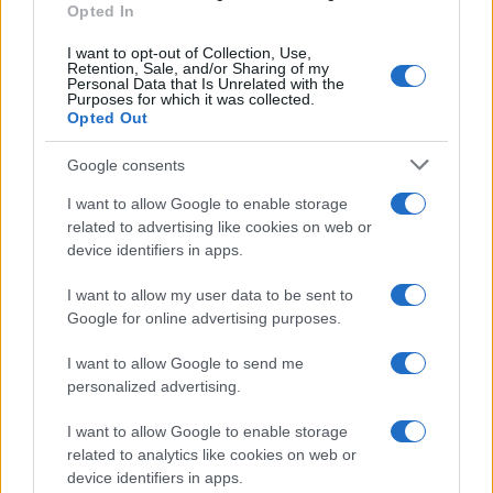
Opted In
I want to opt-out of Collection, Use,
Retention, Sale, and/or Sharing of my
Personal Data that Is Unrelated with the
Purposes for which it was collected.
Opted Out
Google consents
I want to allow Google to enable storage
related to advertising like cookies on web or
device identifiers in apps.
I want to allow my user data to be sent to
Google for online advertising purposes.
I want to allow Google to send me
personalized advertising.
I want to allow Google to enable storage
related to analytics like cookies on web or
device identifiers in apps.