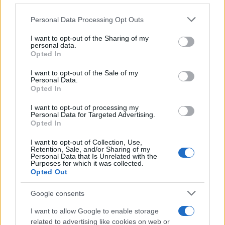
Personal Data Processing Opt Outs
This information may also be disclosed by us to third parties
on the IAB’s List of Downstream Participants that may further
I want to opt-out of the Sharing of my
disclose it to other third parties.
personal data.
Opted In
Please note that this website/app uses one or more Google
services and may gather and store information including but
I want to opt-out of the Sale of my
Personal Data.
not limited to your visit or usage behaviour. You may click to
Opted In
grant or deny consent to Google and its third-party tags to
use your data for below specified purposes in below Google
I want to opt-out of processing my
consent section.
Personal Data for Targeted Advertising.
Opted In
I want to opt-out of Collection, Use,
Retention, Sale, and/or Sharing of my
Personal Data that Is Unrelated with the
Purposes for which it was collected.
Opted Out
Google consents
I want to allow Google to enable storage
related to advertising like cookies on web or