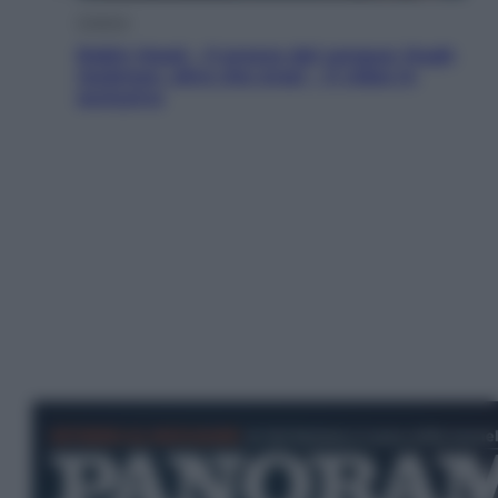
Cinema
Robin Hood – Il prezzo del sangue: Hugh
Jackman, altro che eroe! – Il video in
esclusiva