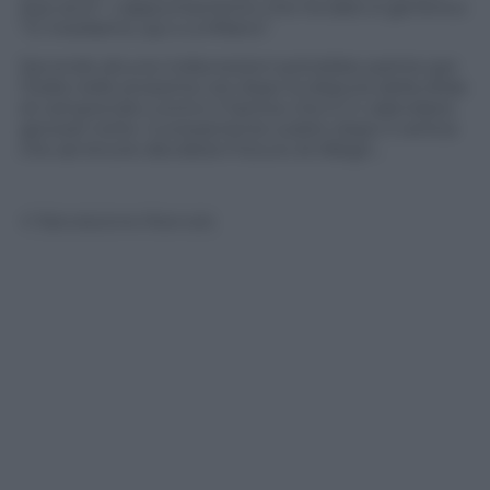
due anni”. L’appuntamento che ha dato è generico:
“Ci rivediamo, qui o a Milano”.
Secondo alcune indiscrezioni potrebbe partire per
l’Italia nelle prossime ore dopo la disputa della sfida
di campionato contro il Santos che è in calendario
giovedì notte. Curiosamente subito dopo il vertice
che ad Arcore deciderà il futuro di Allegri…
© Riproduzione Riservata