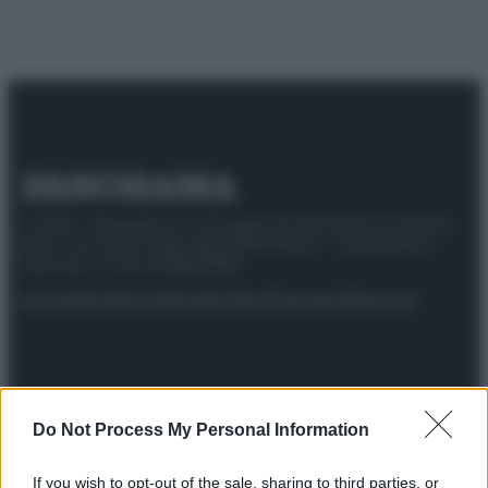
© 2025 – Panorama s.r.l. (Gruppo Società Editrice Italiana
spa) – Via Vittor Pisani 28, 20124 Milano – riproduzione
riservata – P.IVA 10518230965
Attualità
Lifestyle
Moda
Video
Podcast
Abbonati
Preferenze Privacy
Privacy Policy
Cookie Policy
Note legali
Do Not Process My Personal Information
If you wish to opt-out of the sale, sharing to third parties, or