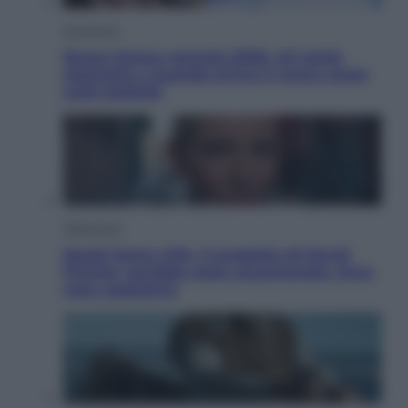
Economia
Nuovo bonus energia 2026, chi potrà
ottenerlo e quando arriva il nuovo aiuto
sulle bollette
Televisione
Squid Game USA, il progetto di David
Fincher sarebbe stato accantonato. Ecco
cosa sappiamo