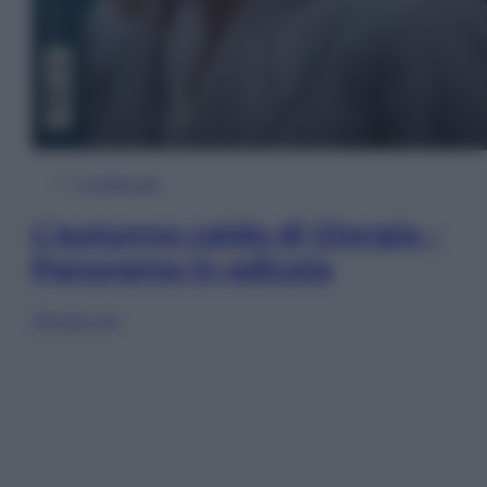
In Edicola
L’autunno caldo di Giorgia –
Panorama in edicola
Sfoglia ora