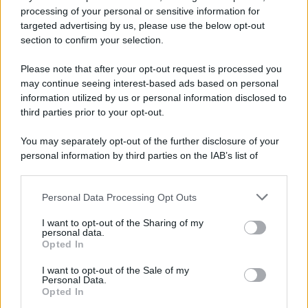
processing of your personal or sensitive information for
targeted advertising by us, please use the below opt-out
section to confirm your selection.
Please note that after your opt-out request is processed you
may continue seeing interest-based ads based on personal
information utilized by us or personal information disclosed to
third parties prior to your opt-out.
You may separately opt-out of the further disclosure of your
personal information by third parties on the IAB’s list of
downstream participants.
Personal Data Processing Opt Outs
This information may also be disclosed by us to third parties
on the IAB’s List of Downstream Participants that may further
I want to opt-out of the Sharing of my
disclose it to other third parties.
personal data.
Opted In
Please note that this website/app uses one or more Google
services and may gather and store information including but
I want to opt-out of the Sale of my
Personal Data.
not limited to your visit or usage behaviour. You may click to
Opted In
grant or deny consent to Google and its third-party tags to