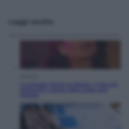
Leggi anche
Televisione
Le schegge riporta su Disney+ il lato più
seducente e oscuro della moda anni
Ottanta