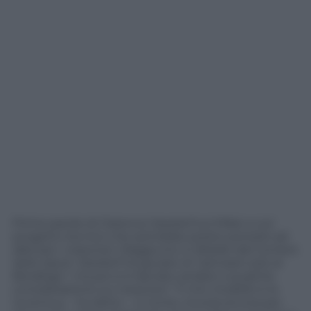
Prime parole di Clarence Seedorf sul Milan e sul
progetto tecnico che potrebbe presto portarlo ad
allenare i rossoneri. Raggiunto in Brasile dal Corriere
dello Sport, Seedorf ha giurato di “pensare solo al
Botafogo”, ma poi si è lasciato andare a qualche
considerazione sui rossoneri: “Il mio modello è la
Juventus – ha detto – e Conte vincerà ancora per