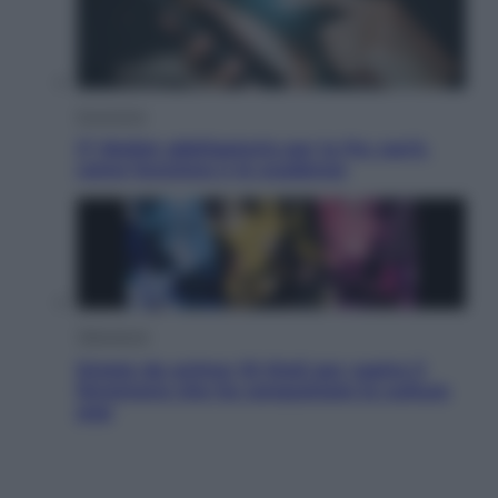
Economia
IT Wallet obbligatorio per la Pa: cos’è,
come funziona e le scadenze
Televisione
Estate da anime: 10 titoli per capire il
fenomeno che ha conquistato la cultura
pop