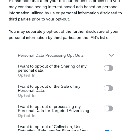
Please note that after your opt-out request is processed you
may continue seeing interest-based ads based on personal
information utilized by us or personal information disclosed to
third parties prior to your opt-out.
You may separately opt-out of the further disclosure of your
personal information by third parties on the IAB’s list of
downstream participants.
Personal Data Processing Opt Outs
This information may also be disclosed by us to third parties
on the IAB’s List of Downstream Participants that may further
I want to opt-out of the Sharing of my
disclose it to other third parties.
personal data.
Opted In
Please note that this website/app uses one or more Google
services and may gather and store information including but
I want to opt-out of the Sale of my
Personal Data.
not limited to your visit or usage behaviour. You may click to
Opted In
grant or deny consent to Google and its third-party tags to
use your data for below specified purposes in below Google
I want to opt-out of processing my
consent section.
Personal Data for Targeted Advertising.
Opted In
I want to opt-out of Collection, Use,
Retention, Sale, and/or Sharing of my