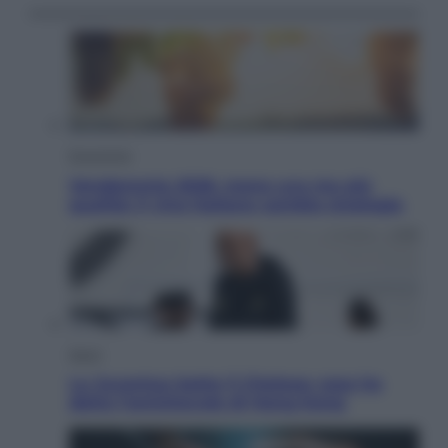
Economia
Vendemmia 2026, meno uva ma più
qualità: il vino italiano cambia strategia
Sport
La Juventus batte il Chelsea: cosa ha
detto l’amichevole di Hong Kong