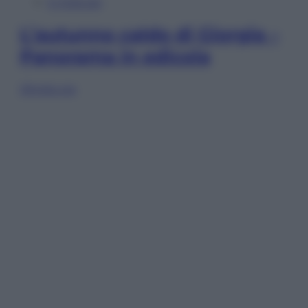
In Edicola
L’autunno caldo di Giorgia –
Panorama in edicola
Sfoglia ora