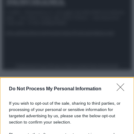
© 2025 – Panorama s.r.l. (Gruppo Società Editrice Italiana
spa) – Via Vittor Pisani 28, 20124 Milano – riproduzione
riservata – P.IVA 10518230965
Attualità
Lifestyle
Moda
Video
Podcast
Abbonati
Preferenze Privacy
Privacy Policy
Cookie Policy
Note legali
Do Not Process My Personal Information
If you wish to opt-out of the sale, sharing to third parties, or
processing of your personal or sensitive information for
targeted advertising by us, please use the below opt-out
section to confirm your selection.