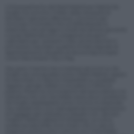
L’interessamento del Real Madrid per Mattia De
Sciglio ha convinto il Milan della necessità di
blindare il giovane difensore. L’incontro per
rinnovare il contratto fino al 2018 alzando lo
stipendio che ad oggi è a livelli da settore giovanile
o quasi (500mila euro a stagione) era già in
calendario per i prossimi mesi, anche perché in
primavera c’era stato qualche timido segnale di
apprezzamento da parte di alcune big europee
come Manchester City e Psg.
Ora, però, il rischio che a mettere gli occhi su De
Sciglio sia una squadra come il Real Madrid, capace
di esercitare un fascino irresistibile su qualsiasi
ragazzo, spinge Galliani a chiudere in fretta la
pratica. Presto la convocazione del procuratore e la
trattativa che non dovrebbe avere alcun problema.
De Sciglio raddoppierà come minimo lo stipendio
ma, soprattutto, a lui sarà applicata la progressione
di ingaggio già utilizzata in passato con i giovani
migliori: Kakà e adesso El Shaarawy. La nuova
scadenza sarà 2018, ma è chiaro che in caso di
stagione positiva (che culmina con il Mondiale)