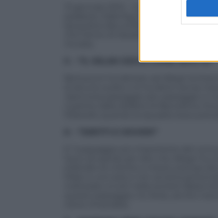
13 gennaio 2012 – 2 giugno 2013. In ques
parabola. Dalla figuraccia a Londra con i
(acquisto) alla conferma di Allegri frutt
che l’arrivo di Seedorf lo avrebbe spinto 
rinviata.
5 – “IL MILAN GIOCA COME DICO IO”
Berlusconi ha dettato ad Allegri la line
di alcune scelte e lo ha detto senza mezz
ripercorsa passaggio per passaggio e il
a partire dalla disfatta di Barcellona. E
Milanello quando la squadra stava precip
6 – “DIRITTI E DOVERI”
E’ il passaggio più importante del comun
Sono 20 parole per dire che Allegri ha ch
stillicidio di critiche a mezzo stampa de
Milan è uno solo e non accetta persona
indirizzato a tutti nella società. Basta lo
questo passaggio c’è, forse, anche il sens
viene rimandata.