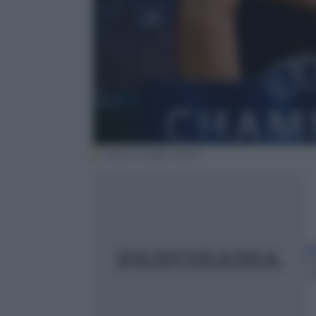
Getty Images Sport
A
3
m