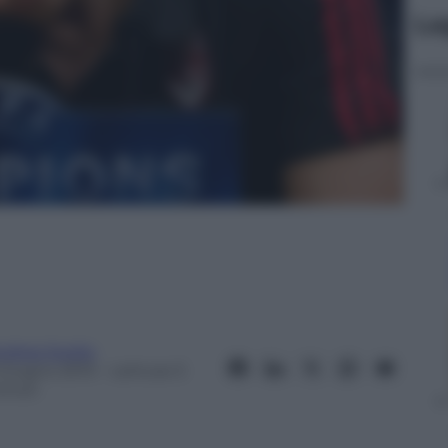
Le
ndrea Soglio
 Giugno 2013
– Lettura: 5
inuti