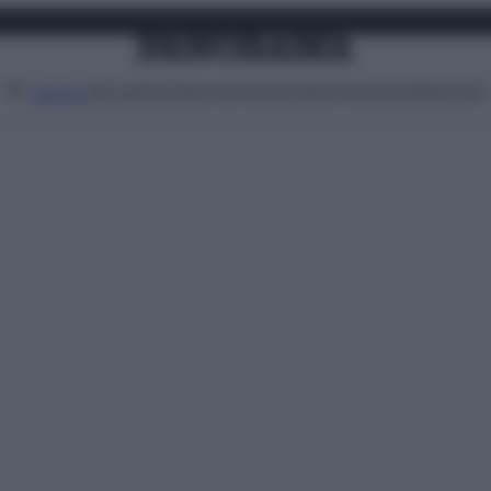
Attualità
Lifestyle
Moda
Video
Podcast
Abbonati
MENU