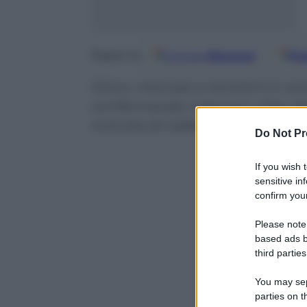
Google
Discover
Fo
Seguici su
Gioco, mercato e tensioni in socie
confermando il tecnico. Che, per
rivincita di Galliani – la notte d
Do Not Pr
If you wish 
sensitive in
confirm your
Please note
based ads b
third parties
You may sepa
parties on t