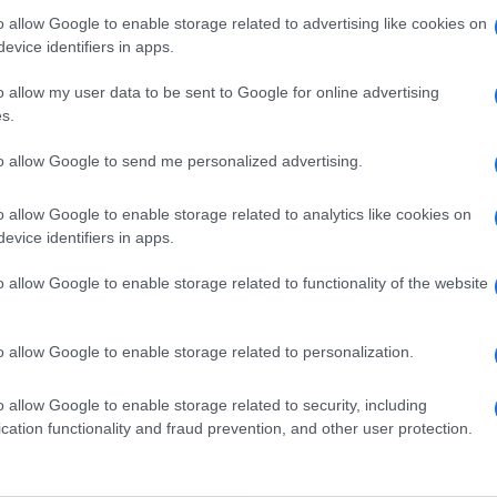
o allow Google to enable storage related to advertising like cookies on
evice identifiers in apps.
nto forte speso da Galliani in quasi un mese di
a convinto del lavoro di Max e la rincorsa fino al
o allow my user data to be sent to Google for online advertising
lioni di euro) gli ha fornito un argomento
s.
to allow Google to send me personalized advertising.
UBBLICO
attento anche al consenso. Allegri ne godeva a
o allow Google to enable storage related to analytics like cookies on
quadra e, dopo molte critiche, aveva coagulato intorno
evice identifiers in apps.
comunicato della Curva Sud in suo appoggio è stata
i.
o allow Google to enable storage related to functionality of the website
) giocatore senza esperienza in panchina una
o allow Google to enable storage related to personalization.
oli due mesi e mezzo prima del preliminare? No,
un giorno ad allenare il Milan perché il feeling con
o allow Google to enable storage related to security, including
te erano eccessive. Non ha entusiasmato nemmeno
cation functionality and fraud prevention, and other user protection.
ioni netti) quando sarebbe stato solo un debuttante.