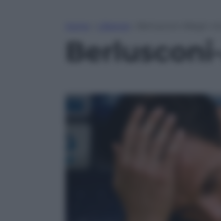
Home
»
Lifestyle
»
Berlusconi-Allegri: vin
Berlusconi-A