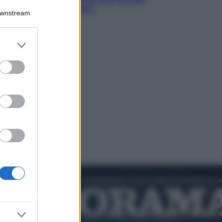
di Abraham Verghese
Downstream
er and store
to grant or
ed purposes