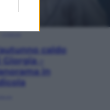
In Edicola
’autunno caldo
i Giorgia –
anorama in
dicola
lia ora