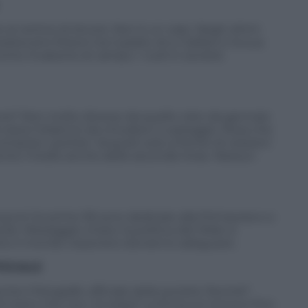
 al vertice di Arcore. Non è un caso. Negli ultimi
tevano frizioni tra il padre, lei e Galliani e la sua
me invasione di campo. I ruoli in società
one? Non molto diverso da quello visto da gennaio
à resta il bilancio da chiudere in pareggio. Rosa che
ompresi i portieri. Acquisti solo a fronte di cessioni
nte il livello anche delle seconde linee. Nessun
usconi le prime 39 sono dedicate alla Primavera e a
ile. Messaggio chiaro: la politica del Milan è
 tutto il mondo rossonero dovranno adeguarsi.
FICIALE
che il fotografo ufficiale della società. Perché?
 mano che non c’è stata? La firma sul rinnovo fino