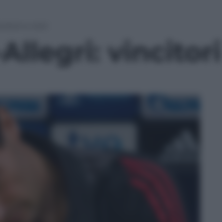
citori e vinti
llegri: vincitori