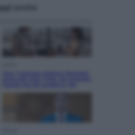
ggi anche
Cinema
Tony, il giovane Anthony Bourdain
prima del mito: il film che racconta
l’estate che gli cambiò la vita
Opinioni