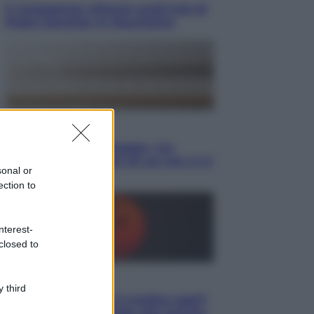
Il vergognoso silenzio sugli hub di
Pedro Sanchez in Mauritania
Cultura
Libri: dopo «Le schegge», tre
thriller con narratori di cui non ci si
sonal or
può fidare
ection to
nterest-
closed to
Lifestyle
 third
Cosa significa fare il medico oggi?
Dalle proteste in India alla lezione