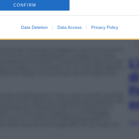
te due date l’ad rossonero ha vissuto la sua
CONFIRM
n mano i contratti di Pato (cessione) e Tevez
o della sua tenacia. In queste settimane si è detto
ai margini del Milan. Se era vero la resa dei conti è
Data Deletion
Data Access
Privacy Policy
a tattica per la prossima stagione. Non era contento
i termini al suo allenatore. La stagione è stata
L
 presidente ha preteso “chiarimenti su alcune cose”
ra già accaduto a novembre con le visite del sabato a
d
itando. Allegri non potrà più deviare dalla linea.
P
icato di Berlusconi e non a caso è quello centrale.
e
iesto di non dover più sottostare (se possibile) allo
l presidente e Berlusconi gli ha ricordato che il
lismi. Un tema caro al patron e un messaggio
tte interne e si remi tutti dalla stessa parte. In
Sfog
o della resa dei conti negli uffici di via Turati che