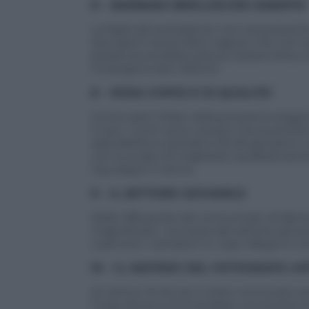
8 – BARBARA BERLUSCONI ASSENTE
La figlia del presidente non era presente
due giorni aveva fatto sapere che non esis
presenza avrebbe potuto essere letta co
rimangono ben distinti.
8 – ROSA CORTA E DI QUALITA’
Come sarà il Milan della prossima stagi
in poi. I conti sono a posto ma la priorit
sarà sfoltita e portata a 25-26 giocatori c
con lo scopo di migliorare qualitativame
top player in arrivo.
9 – IL SETTORE GIOVANILE
Delle 138 parole del comunicato di Berl
magnificare i successi del settore giovan
costruirsi i campioni in casa. Allegri e
10 – IL MISTERO DEL FOTOGRAFO UF
Al vertice di Arcore è stato convocato an
Forse doveva immortalare una stretta di