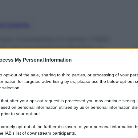
nti preferite
tà: il presidente si è ripreso il Milan
ò, ora non potrà più sbagliare. La
i Arcore – speciale calciomercato
ocess My Personal Information
to opt-out of the sale, sharing to third parties, or processing of your per
formation for targeted advertising by us, please use the below opt-out s
 selection.
 that after your opt-out request is processed you may continue seeing i
ased on personal information utilized by us or personal information dis
 prior to your opt-out.
rately opt-out of the further disclosure of your personal information by
he IAB’s list of downstream participants.