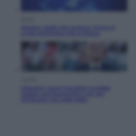
Scienza
Meduse, addio alle punture. Arriva lo
scudo elettronico che le blocca
Cronaca
Infantino, nuovo scandalo: avrebbe
pagato una buonuscita a sei zeri
all’amante (coi soldi Uefa)