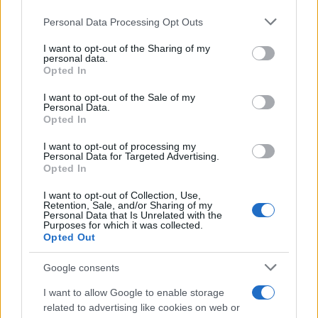
Personal Data Processing Opt Outs
This information may also be disclosed by us to third parties
on the IAB’s List of Downstream Participants that may further
I want to opt-out of the Sharing of my
disclose it to other third parties.
personal data.
Opted In
Please note that this website/app uses one or more Google
services and may gather and store information including but
I want to opt-out of the Sale of my
Personal Data.
not limited to your visit or usage behaviour. You may click to
Opted In
grant or deny consent to Google and its third-party tags to
use your data for below specified purposes in below Google
I want to opt-out of processing my
consent section.
Personal Data for Targeted Advertising.
Opted In
I want to opt-out of Collection, Use,
Retention, Sale, and/or Sharing of my
Personal Data that Is Unrelated with the
Purposes for which it was collected.
Opted Out
Google consents
I want to allow Google to enable storage
related to advertising like cookies on web or