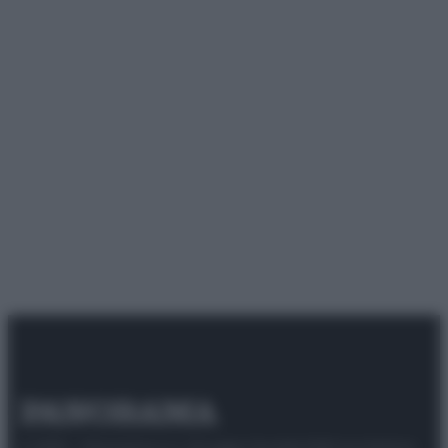
© 2025 – Panorama s.r.l. (Gruppo Società Editrice Italiana