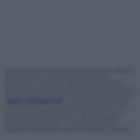
Solo qualche ora di sonno, poi Massimiliano Allegri e
Adriano Galliani si sono messi al lavoro per
disegnare il nuovo Milan secondo le indicazioni
concordate nel vertice notturno di Arcore con Silvio
Berlusconi che ha portato alla conferma del tecnico
(
leggi i retroscena qui
). Il tecnico si è presentato
nella sede di via Turati in tarda mattinata per una
riunione di programmazione. Nel mirino ci sono
giocatori che consentano un salto di qualità e
possibilmente giovani. La rosa della prossima
stagione sarà di 25-26 uomini compresi i 3 portieri.