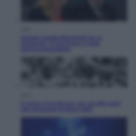
Sport
Malagò sceglie Bianchedi per la
Nazionale. Il Coni frena: il nodo
dell’incompatibilità
Sport
È morto Livio Berruti, oro nei 200 metri
alle Olimpiadi di Roma 1960