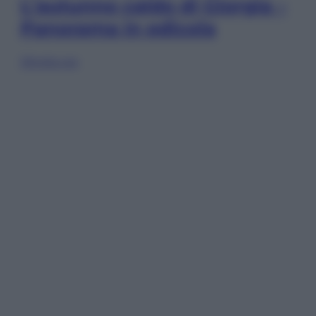
L’autunno caldo di Giorgia –
Panorama in edicola
Sfoglia ora