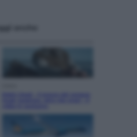
ggi anche
Cinema
Robin Hood – Il prezzo del sangue:
Hugh Jackman, altro che eroe! – Il
video in esclusiva