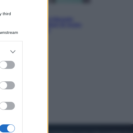
Esteri
 third
Meta, stangata dal tribunale
americano: 567 milioni di multa
per danni ai minori
Downstream
er and store
to grant or
ed purposes