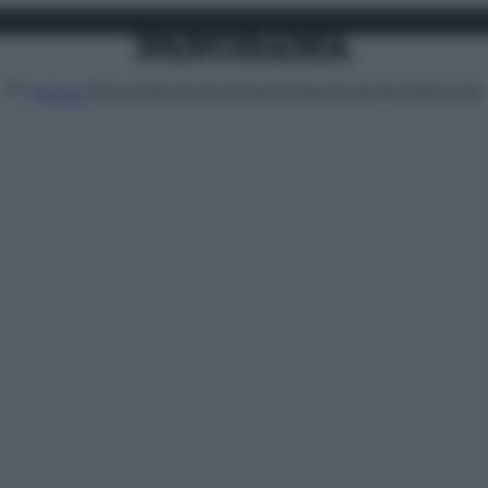
Attualità
Lifestyle
Moda
Video
Podcast
Abbonati
MENU