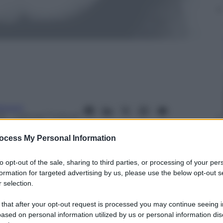
onucci
21
– Lettura: 7 minuti
ocess My Personal Information
to opt-out of the sale, sharing to third parties, or processing of your per
formation for targeted advertising by us, please use the below opt-out s
nti preferite
 selection.
 che oggi avrebbe compiuto 63 anni, fu
 that after your opt-out request is processed you may continue seeing i
ased on personal information utilized by us or personal information dis
mozione quasi nulla da parte della casa