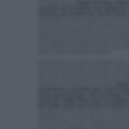
suo spasimante.
Break Of Dawn
, ball
nascoste di
Invincible,
che conferma a
Jackson, qui coadiuvato da Dr.Freeze
ballad r&b che poteva anche essere scarta
primo brano di
Invincible
ad essere acc
tipicamente jacksoniana, con un grande gi
perfetto per accendere le piste da ballo.
partecipazione straordinaria di Chris Tu
coinvolgente, soprattutto nelle splendid
quale ci aveva abituato Jackson.
Impossibile non sentire le farfalle nell
artistico di
Invincible
, composta origin
per il duo neo soul delle Floetry. La mag
da brividi, conferma ancora una volta sul
meritato anche per la successiva
S
peec
sentimento e perfetta per essere ded
brano sperimentale, che ha sempre div
creati da Teddy Riley e per la singola
dal solito, tanto che alcuni ne hanno 
ascoltato a forte volume con un impia
soddisfazioni.
You Are My Life
è una tener
e Paris, anche se poco originale ed ec
sei mani con Babyface e Carol Bayer Sage