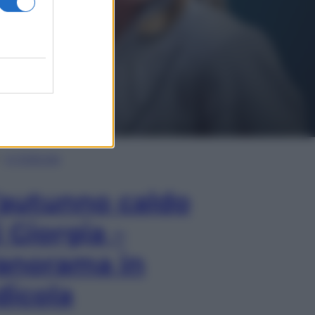
In Edicola
’autunno caldo
i Giorgia –
anorama in
dicola