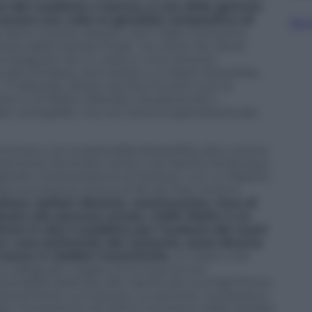
ad r&b suadente e lasciva, è una delle gemme
ncora una volta la genialità compositiva di
Sfog
. Meno riuscita
Heaven Can’t Wait
, monotona
ta dalla tracklist finale.
You Rock My Word
,
ompagnato da un video, è una canzone
ro di basso, archi ariosi e un beat irresistibile,
 Il videoclip, diretto da Paul Hunter (con la
cker e di Marlon Brando), era piacevole e
e coreografie, ma non aveva la grandiosità alla
o stomaco con la splendida
Butterflies
, altro vertice
ariamente da Andre Harris e da Marsha Ambrosius
istrale interpretazione di Jackson, con un falsetto
la sua testa la corona di Re del Pop. Scettro
hless
, ballad vibrante, commovente, ricca di
icata alla persona amata.
2.000 Watts
è un
iso in due il pubblico per l’audacia dei suoni
re voce baritonale del cantante, assai diversa
messo in dubbio l’autenticità.
Un brano che,
nto adeguato, regala comunque le sue
a ballad dedicata alla nascita dei suoi figli Prince
cessivamente zuccherosa. La canzone, composta a
r, ha sostituto all’ultimo momento dalla tracklist