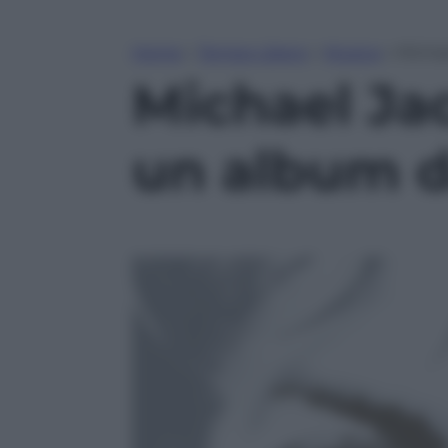
Home
»
Tempo Libero
»
Musica
»
Michae
Michael Jac
un album da