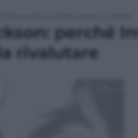
l Jackson: perché Invincible è un album da rivalutare​
kson: perché In
 rivalutare​