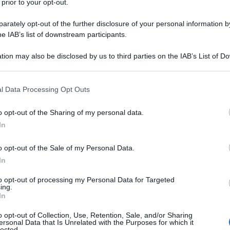
 prior to your opt-out.
ento artistico con di picchi di assoluto
rately opt-out of the further disclosure of your personal information by
he IAB’s list of downstream participants.
tion may also be disclosed by us to third parties on the IAB’s List of 
 that may further disclose it to other third parties.
 that this website/app uses one or more Google services and may gath
l Data Processing Opt Outs
including but not limited to your visit or usage behaviour. You may click 
 to Google and its third-party tags to use your data for below specifi
o opt-out of the Sharing of my personal data.
ogle consent section.
In
o opt-out of the Sale of my Personal Data.
In
to opt-out of processing my Personal Data for Targeted
ing.
In
ritica musicale, è quello di considerare la vena
o opt-out of Collection, Use, Retention, Sale, and/or Sharing
ersonal Data that Is Unrelated with the Purposes for which it
 avrebbe compiuto 63 anni)
sostanzialmente
lected.