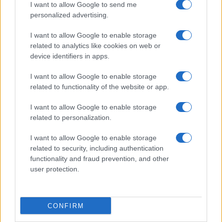
I want to allow Google to send me
personalized advertising.
I want to allow Google to enable storage
related to analytics like cookies on web or
device identifiers in apps.
I want to allow Google to enable storage
related to functionality of the website or app.
I want to allow Google to enable storage
related to personalization.
I want to allow Google to enable storage
related to security, including authentication
functionality and fraud prevention, and other
user protection.
CONFIRM