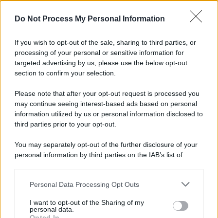
Do Not Process My Personal Information
If you wish to opt-out of the sale, sharing to third parties, or
processing of your personal or sensitive information for
targeted advertising by us, please use the below opt-out
section to confirm your selection.
Please note that after your opt-out request is processed you
may continue seeing interest-based ads based on personal
information utilized by us or personal information disclosed to
third parties prior to your opt-out.
You may separately opt-out of the further disclosure of your
personal information by third parties on the IAB’s list of
downstream participants.
Personal Data Processing Opt Outs
This information may also be disclosed by us to third parties
on the IAB’s List of Downstream Participants that may further
I want to opt-out of the Sharing of my
disclose it to other third parties.
personal data.
Opted In