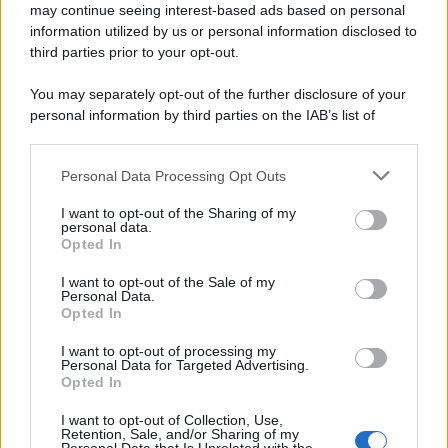
may continue seeing interest-based ads based on personal
information utilized by us or personal information disclosed to
third parties prior to your opt-out.
You may separately opt-out of the further disclosure of your
personal information by third parties on the IAB’s list of
downstream participants.
Personal Data Processing Opt Outs
This information may also be disclosed by us to third parties
on the IAB’s List of Downstream Participants that may further
I want to opt-out of the Sharing of my
disclose it to other third parties.
personal data.
Opted In
Please note that this website/app uses one or more Google
services and may gather and store information including but
I want to opt-out of the Sale of my
Personal Data.
not limited to your visit or usage behaviour. You may click to
Opted In
grant or deny consent to Google and its third-party tags to
use your data for below specified purposes in below Google
I want to opt-out of processing my
consent section.
Personal Data for Targeted Advertising.
Opted In
I want to opt-out of Collection, Use,
Retention, Sale, and/or Sharing of my