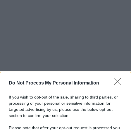
Do Not Process My Personal Information
If you wish to opt-out of the sale, sharing to third parties, or
processing of your personal or sensitive information for
targeted advertising by us, please use the below opt-out
section to confirm your selection.
Please note that after your opt-out request is processed you