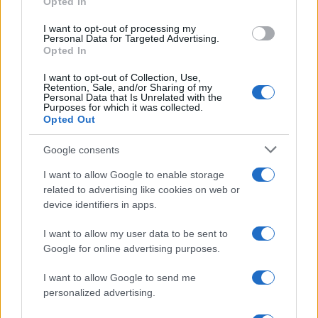
Opted In
grant or deny consent to Google and its third-party tags to
use your data for below specified purposes in below Google
I want to opt-out of processing my
consent section.
Personal Data for Targeted Advertising.
Opted In
I want to opt-out of Collection, Use,
Retention, Sale, and/or Sharing of my
Personal Data that Is Unrelated with the
Purposes for which it was collected.
Opted Out
Google consents
I want to allow Google to enable storage
related to advertising like cookies on web or
device identifiers in apps.
I want to allow my user data to be sent to
Google for online advertising purposes.
I want to allow Google to send me
personalized advertising.