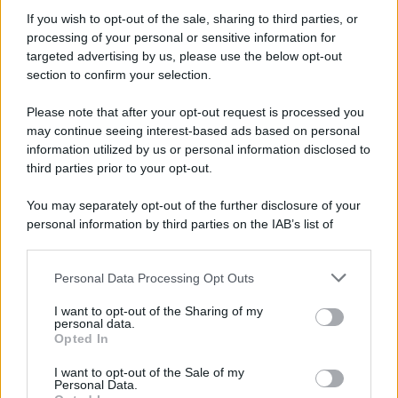
If you wish to opt-out of the sale, sharing to third parties, or
processing of your personal or sensitive information for
targeted advertising by us, please use the below opt-out
section to confirm your selection.
Please note that after your opt-out request is processed you
may continue seeing interest-based ads based on personal
information utilized by us or personal information disclosed to
third parties prior to your opt-out.
You may separately opt-out of the further disclosure of your
personal information by third parties on the IAB’s list of
downstream participants.
Personal Data Processing Opt Outs
This information may also be disclosed by us to third parties
on the IAB’s List of Downstream Participants that may further
I want to opt-out of the Sharing of my
disclose it to other third parties.
personal data.
Opted In
Please note that this website/app uses one or more Google
services and may gather and store information including but
I want to opt-out of the Sale of my
Personal Data.
not limited to your visit or usage behaviour. You may click to