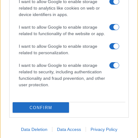
I want to allow Google to enable storage
related to analytics like cookies on web or
device identifiers in apps.
I want to allow Google to enable storage
related to functionality of the website or app.
I want to allow Google to enable storage
related to personalization.
I want to allow Google to enable storage
related to security, including authentication
functionality and fraud prevention, and other
user protection.
CONFIRM
Data Deletion
Data Access
Privacy Policy