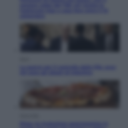
sempre colpa del 730: chi rischia la
trattenuta Inps e cosa fare entro il 15
settembre
Sport
La guerra per il controllo della Fifa, ecco
chi sono gli alleati di Infantino
Vino e Cibo
Pizza, la rivoluzione gastronomica in