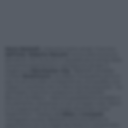
Mario Balotelli
, c’eravamo tanto amati. Il tecnico
dell’Inter
,
Roberto Mancini
, torna a dire la sua sul
giocatore che ha avuto in squadra sia ai tempi della
sua prima esperienza in neroazzurro sia (per 3
stagioni) al
Manchester City
. “Balotelli vorrebbe
imitare
Ibrahimovic
, ma Zlatan ha qualche anno in
pià, ha accumulato un’esperienza, una qualità, una
classe e una forza che lui deve ancora acquisire – ha
dichiarato il tecnico nerazzurro all’università
Bocconi di Milano – Mario le possibilità le avrebbe e
sicuramente, ora pensa un po’ a troppe cose. Spero
e mi auguro per lui che possa diventare come
Ibrahimovic”. Ceduto dal
Milan
al
Liverpool
nell’agosto scorso, Balotelli ha finora deluso le
aspettative con la maglia dei Reds (in campionato,