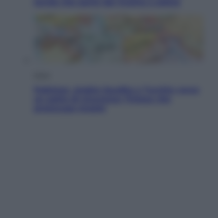
tavola che parte dal mulino a pietra
Esteri
Pakistan, Arabia Saudita e Turchia verso
un patto di sicurezza: l’intesa che
preoccupa Israele