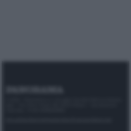
© 2025 – Panorama s.r.l. (Gruppo Società Editrice Italiana
spa) – Via Vittor Pisani 28, 20124 Milano – riproduzione
riservata – P.IVA 10518230965
Attualità
Lifestyle
Moda
Video
Podcast
Abbonati