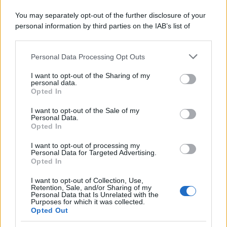
You may separately opt-out of the further disclosure of your
personal information by third parties on the IAB’s list of
downstream participants.
Personal Data Processing Opt Outs
This information may also be disclosed by us to third parties
on the IAB’s List of Downstream Participants that may further
I want to opt-out of the Sharing of my
disclose it to other third parties.
personal data.
Opted In
Please note that this website/app uses one or more Google
services and may gather and store information including but
I want to opt-out of the Sale of my
Personal Data.
not limited to your visit or usage behaviour. You may click to
Opted In
grant or deny consent to Google and its third-party tags to
use your data for below specified purposes in below Google
I want to opt-out of processing my
consent section.
Personal Data for Targeted Advertising.
Opted In
I want to opt-out of Collection, Use,
Retention, Sale, and/or Sharing of my
Personal Data that Is Unrelated with the
Purposes for which it was collected.
Opted Out