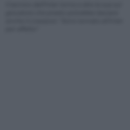
Il tecnico dell’Inter torna a dire la sua sul
giocatore che presto potrebbe lasciare
anche il Liverpool. “Sono tornato all’Inter
per affetto”