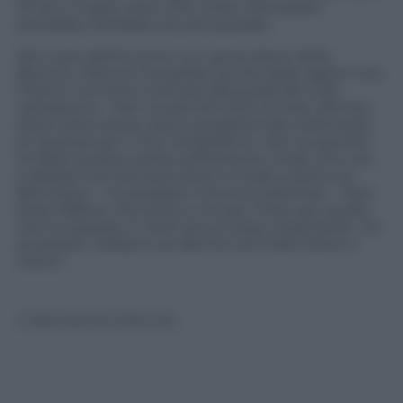
10 reti e 0 gol), tanto che si dice che presto
potrebbe cambiare ancora squadra.
Nel corso dell’incontro con gli studenti della
Bocconi, Mancini ha parlato anche delle ragioni che
l’hanno convinto a tornare alla guida del club
neroazzurro. “Non so perché sono tornato all’Inter.
Stavo tanto bene, avevo programmato settimane
di vacanze per il mio compleanno. Non so perché
ho fatto questa scelta, solitamente credo che non
si debba mai ritornare dove si è stati e dove si è
fatto bene – ha spiegato il tecnico dell’Inter – Però
forse l’affetto che avevo e ho per l’Inter per quello
che ho passato in tanti anni è stato importante. Ho
accettato, vediamo se alla fine avrò fatto bene o
meno”.
© Riproduzione Riservata