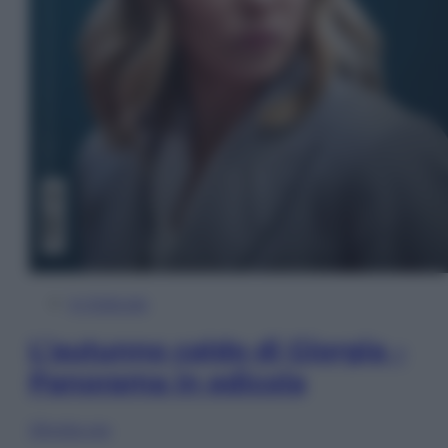
In Edicola
L’autunno caldo di Giorgia –
Panorama in edicola
Sfoglia ora