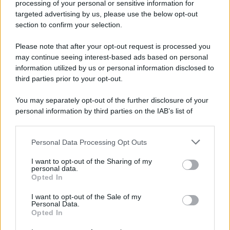
processing of your personal or sensitive information for
targeted advertising by us, please use the below opt-out
section to confirm your selection.
Please note that after your opt-out request is processed you
may continue seeing interest-based ads based on personal
information utilized by us or personal information disclosed to
third parties prior to your opt-out.
You may separately opt-out of the further disclosure of your
personal information by third parties on the IAB’s list of
downstream participants.
Personal Data Processing Opt Outs
This information may also be disclosed by us to third parties
on the IAB’s List of Downstream Participants that may further
I want to opt-out of the Sharing of my
disclose it to other third parties.
personal data.
Opted In
Please note that this website/app uses one or more Google
services and may gather and store information including but
I want to opt-out of the Sale of my
Personal Data.
not limited to your visit or usage behaviour. You may click to
Opted In
grant or deny consent to Google and its third-party tags to
use your data for below specified purposes in below Google