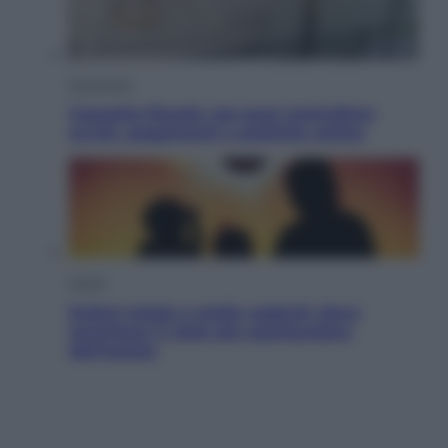
Economia
Cassetto fiscale: ora puoi controllare
avvisi, pagamenti e pratiche online
Viaggi
Eclissi totale e stelle cadenti: dove
ammirare il cielo più spettacolare
dell’estate