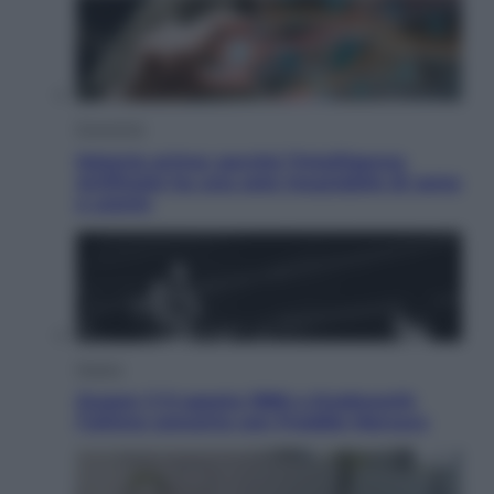
Economia
Materie prime: perché l’Intelligenza
Artificiale ha una sete insaziabile di rame
e uranio
Musica
Queen: il 9 agosto 1986 a Knebworth
l’ultimo concerto con Freddie Mercury