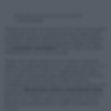
https://www.youtube.com/watch?
v=GjhIrybkebs
Yamato si trovava in macchina con mamma e papà
e stava tenendo un comportamento capriccioso
lanciando sassolini dal finestrino. Dopo l’ennesimo
richiamo i genitori hanno pensato di dare al figlio
una
punizione esemplare
: l’hanno fatto scendere
dalla vettura e se ne sono andati.
“Dopo 500 metri siamo tornati indietro” giurano
adesso, ma del bambino non c’era più traccia. In un
primo momento marito e moglie avevano detto
che il figlio si era perso raccogliendo frutti di bosco,
ma dopo qualche ora sono crollati e hanno
confessato la verità. Si trattava di una punizione. Da
tre giorni
130 persone stanno setacciando l’area
battendo a tappeto l’intera zona, ma del bambino,
per ora, non ci sono tracce. In quel bosco vivono
diversi animali selvatici tra i quali il temibile orso
bruno