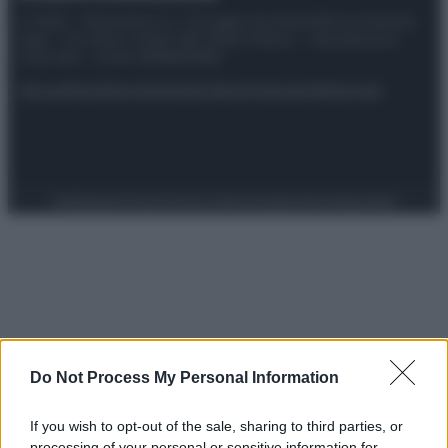
© 2025 – Panorama s.r.l. (Gruppo Società Editrice Italiana
spa) – Via Vittor Pisani 28, 20124 Milano – riproduzione
riservata – P.IVA 10518230965
Attualità
Lifestyle
Moda
Video
Podcast
Abbonati
Preferenze Privacy
Privacy Policy
Cookie Policy
Note legali
Do Not Process My Personal Information
If you wish to opt-out of the sale, sharing to third parties, or
processing of your personal or sensitive information for