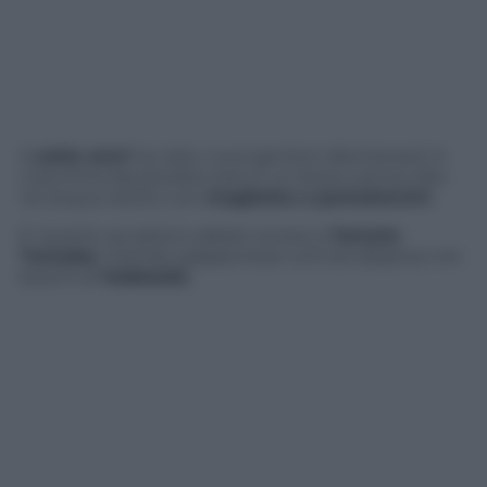
A
sette anni
ha visto i suoi genitori allontanarsi in
macchina lasciandolo solo in un bosco senza cibo
nè acqua vestito con
maglietta e pantaloncini
.
E’ quanto accaduto sabato scorso a
Yamato
Tanooka
, il bimbo giapponese tutt’ora disperso nei
boschi di
Hokkaido
.