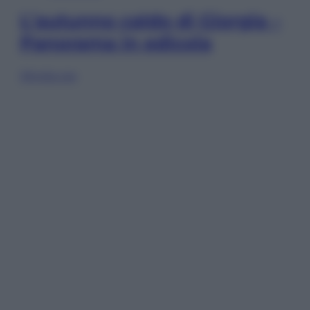
L’autunno caldo di Giorgia –
Panorama in edicola
Sfoglia ora