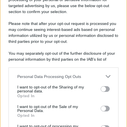
targeted advertising by us, please use the below opt-out
section to confirm your selection.
Please note that after your opt-out request is processed you
may continue seeing interest-based ads based on personal
information utilized by us or personal information disclosed to
third parties prior to your opt-out.
You may separately opt-out of the further disclosure of your
personal information by third parties on the IAB’s list of
downstream participants.
Personal Data Processing Opt Outs
This information may also be disclosed by us to third parties
on the IAB’s List of Downstream Participants that may further
I want to opt-out of the Sharing of my
disclose it to other third parties.
personal data.
Opted In
Please note that this website/app uses one or more Google
services and may gather and store information including but
I want to opt-out of the Sale of my
Personal Data.
not limited to your visit or usage behaviour. You may click to
Opted In
grant or deny consent to Google and its third-party tags to
use your data for below specified purposes in below Google
I want to opt-out of processing my