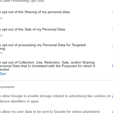
l Data Processing Opt Outs
including but not limited to your visit or usage behaviour. You may click 
trocampista del Monaco cercano la pace.
 to Google and its third-party tags to use your data for below specifi
enal e alle big della Liga
o opt-out of the Sharing of my personal data.
ogle consent section.
In
o opt-out of the Sale of my Personal Data.
In
to opt-out of processing my Personal Data for Targeted
ing.
In
o opt-out of Collection, Use, Retention, Sale, and/or Sharing
ersonal Data that Is Unrelated with the Purposes for which it
lected.
Out
consents
o allow Google to enable storage related to advertising like cookies on
evice identifiers in apps.
 dei più ricercati in Europa, ma Geoffrey
o degli intrighi più interessanti di questo
o allow my user data to be sent to Google for online advertising