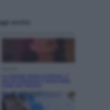
ggi anche
Televisione
Le schegge riporta su Disney+ il
lato più seducente e oscuro della
moda anni Ottanta