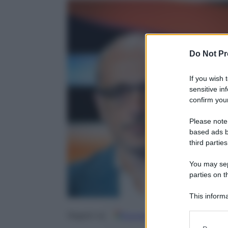
Do Not Pr
If you wish 
sensitive in
confirm your
Please note
based ads b
third parties
You may sepa
parties on t
This informa
Participants
Google
Discover
Fo
Seguici su
Please note