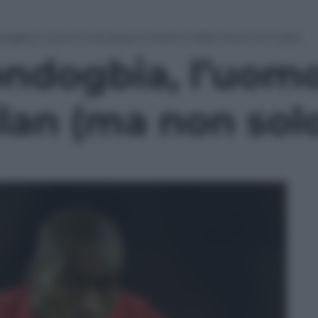
dogbia, l’uomo che piace a Inter e Milan (ma non solo)
ondogbia, l’uom
ilan (ma non sol