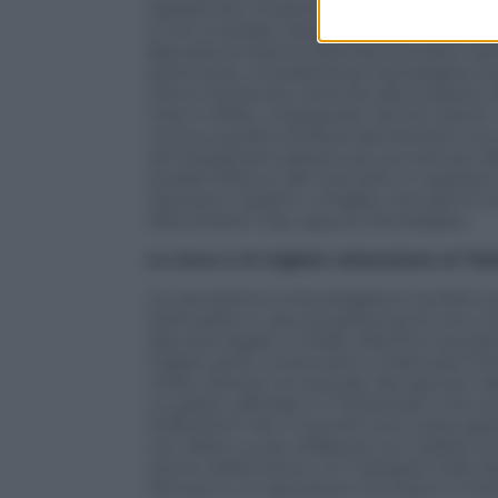
soprattutto l’inserimento delle due big 
e non è andato oltre una superificiale d
Barcellona stanno facendo sul serio. Sott
settimane, considerando Kondogbia il pe
Ora la notizia sta uscendo alla scoper
Inter e Milan, impegnate nel loro sprint. 
vicina a quella richiesta dal Monaco ma
ad impegnarsi adesso per poi arrivare al
scadrà il blocco del mercato in ingresso
reputano coperti: o Pogba, che però è al
Manchester City, oppure Kondogbia.
La Juve e le inglesi: attenzione al T
Un pensierino a Kondogbia lo ha fatto 
d’attualità in caso di partenza di uno o
discorso legato a Vidal). Alla fine il puz
inglesi, però, continuano a rilanciare l
molto attento al mercato dei giovani tal
un passo ufficiale è il Tottenham che sul
Sufficienti? No. E quindi tutto resta a
con Nelio Lucas collabora con Galliani 
centro della scena. Un triangolo Italia-S
Monaco e un giocatore che piace a mezz