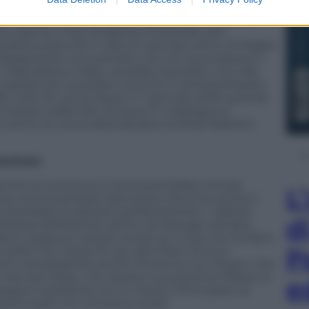
spagnole. Il Real Madrid al momento è alla finestra
ichiarazione di interesse al ragazzo, mentre da
o traccia il club azulgrana ha lavorato per
rfetto piano B in caso di mancato arrivo di Pogba.
to disegnando uno scenario che non può piacere a
Il Barcellona, infatti, avrebbe stanziato una cifra
, soprattutto, avrebbe convinto il centrocampista
la corte di Luis Enrique il 1° gennaio 2016, quando
 imposto dalla Fifa. Dunque in Catalogna si
 centro di una furibonda asta tra Real Madrid e
ottenham
anche la Juventus e il tema potrebbe tornare
L
 due centrocampisti (da tenere d’occhio anche il
zle potrebbe incastrarsi perfettamente. I tabloid
d
’interesse dell’Arsenal, spinto da Wenger sempre
enti, seppure costosi, anche se il club che ha fatto
P
 piatto ha messo fin qui 28 milioni di euro.
perto considerando anche l’intreccio con Doyen, che
al mercato Milan, che riporta nuovamente Milano al
e
pagna-Inghilterra con in mezzo il Principato di
a Europa. Chi vincerà la corsa?