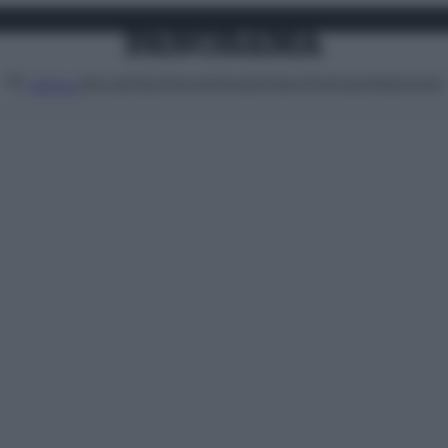
Attualità
Lifestyle
Moda
Video
Podcast
Abbonati
MENU