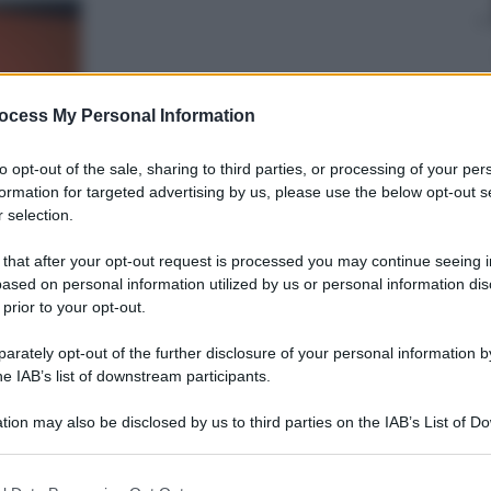
ocess My Personal Information
to opt-out of the sale, sharing to third parties, or processing of your per
Giovanni
formation for targeted advertising by us, please use the below opt-out s
Capuano
 selection.
18 Giugno 2015
–
Lettura: 4 minuti
 that after your opt-out request is processed you may continue seeing i
ased on personal information utilized by us or personal information dis
 prior to your opt-out.
rately opt-out of the further disclosure of your personal information by
he IAB’s list of downstream participants.
tion may also be disclosed by us to third parties on the IAB’s List of 
 that may further disclose it to other third parties.
nti preferite
 that this website/app uses one or more Google services and may gath