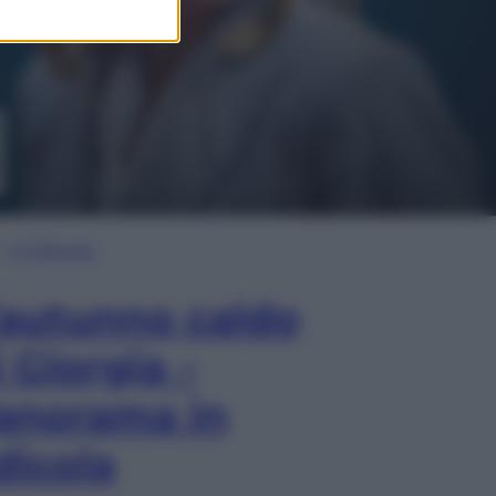
In Edicola
’autunno caldo
i Giorgia –
anorama in
dicola