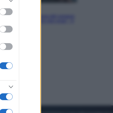
to grant or
ed purposes
Cinema
Robin Hood – Il prezzo del sangue:
Hugh Jackman, altro che eroe! – Il
video in esclusiva