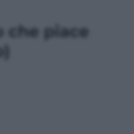
o che piace
o)