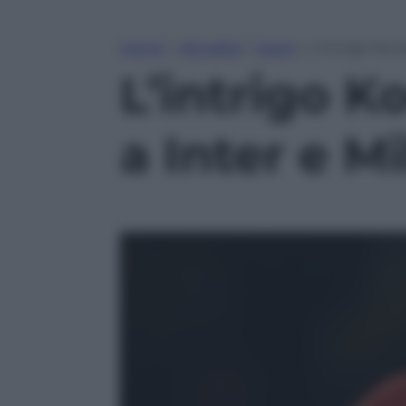
Home
»
Attualità
»
Sport
»
L’intrigo Kon
L’intrigo K
a Inter e M