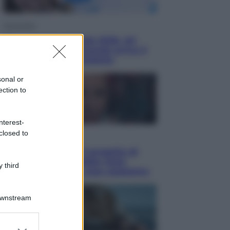
Economia
Nuovo bonus energia 2026, chi
potrà ottenerlo e quando arriva il
nuovo aiuto sulle bollette
sonal or
ection to
nterest-
closed to
Televisione
Squid Game USA, il progetto di
David Fincher sarebbe stato
 third
accantonato. Ecco cosa sappiamo
Downstream
er and store