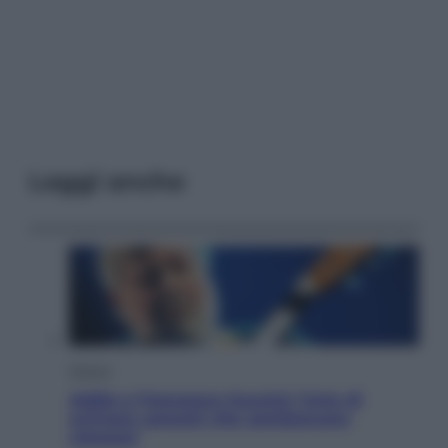
Leggi anche
Musica
Addio a Francesco Guccini: l’arte di
scrivere canzoni che sembravano
romanzi