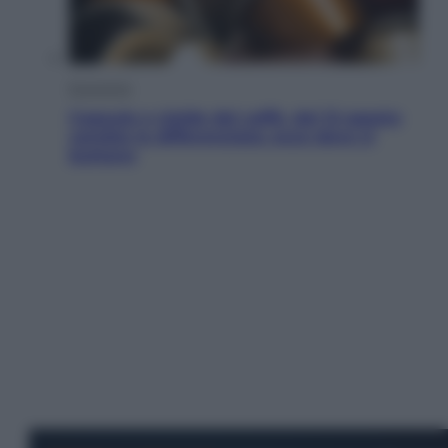
Economia
Capsule e cialde del caffè, dal 12 agosto
cambia la differenziata: ecco dove si
buttano