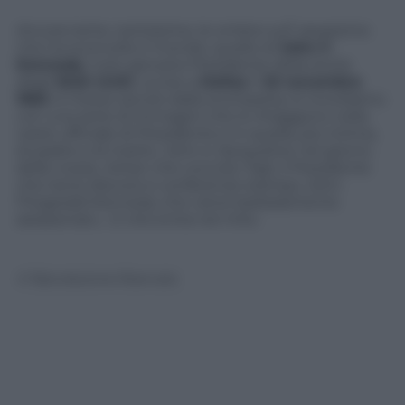
Ancora tante, tantissime, le ombre sull’ assassinio
che ha sconvolto il mondo, quello di
John F.
Kennedy
, il più giovane Presidente della storia
degli
Stati Uniti
, ucciso a
Dallas
il
22 novembre
1963
. A mezzo secolo dalla scomparsa, lo ricordiamo
con una serie di immagini che lo ritraggono nella
veste ufficiale di Presidente e in quella, più intima,
di padre e di marito. John e Jacqueline nel giorno
delle nozze, Johan che coccola i figli, il Presidente
che tiene discorsi e conferenze stampa. John
Fitzgerald Kennedy che viene barbaramente
assassinato… E che entra nel mito
© Riproduzione Riservata