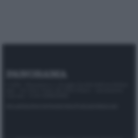
© 2025 – Panorama s.r.l. (Gruppo Società Editrice Italiana
spa) – Via Vittor Pisani 28, 20124 Milano – riproduzione
riservata – P.IVA 10518230965
Attualità
Lifestyle
Moda
Video
Podcast
Abbonati