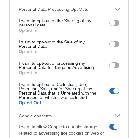
Personal Data Processing Opt Outs
This information may also be disclosed by us to third parties
on the IAB’s List of Downstream Participants that may further
I want to opt-out of the Sharing of my
disclose it to other third parties.
personal data.
Opted In
Please note that this website/app uses one or more Google
services and may gather and store information including but
I want to opt-out of the Sale of my
Personal Data.
not limited to your visit or usage behaviour. You may click to
Opted In
grant or deny consent to Google and its third-party tags to
use your data for below specified purposes in below Google
I want to opt-out of processing my
consent section.
Personal Data for Targeted Advertising.
Opted In
I want to opt-out of Collection, Use,
Retention, Sale, and/or Sharing of my
Personal Data that Is Unrelated with the
Purposes for which it was collected.
Opted Out
Google consents
I want to allow Google to enable storage
related to advertising like cookies on web or