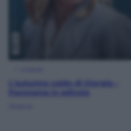
In Edicola
L’autunno caldo di Giorgia –
Panorama in edicola
Sfoglia ora