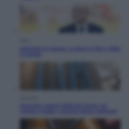
Sport
Infantino in trincea, si tiene la Fifa e sfida
il mondo
Economia
Pensione agosto 2026 più bassa: chi
rischia il taglio e quanto dovrà restituire