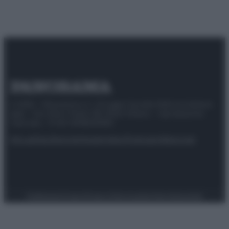
© 2025 – Panorama s.r.l. (Gruppo Società Editrice Italiana
spa) – Via Vittor Pisani 28, 20124 Milano – riproduzione
riservata – P.IVA 10518230965
Attualità
Lifestyle
Moda
Video
Podcast
Abbonati
Preferenze Privacy
Privacy Policy
Cookie Policy
Note legali