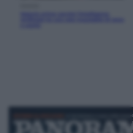
Economia
Materie prime: perché l’Intelligenza
Artificiale ha una sete insaziabile di rame
e uranio