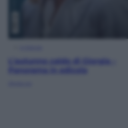
In Edicola
L’autunno caldo di Giorgia –
Panorama in edicola
Sfoglia ora