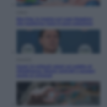
Cultura
Neo Pop, la mostra sul Lago Maggiore
che trasforma l’arte in pura seduzione
Economia
Quasi 1,5 miliardi rubati col reddito di
cittadinanza. Niente controlli e assegni
anche ai criminali