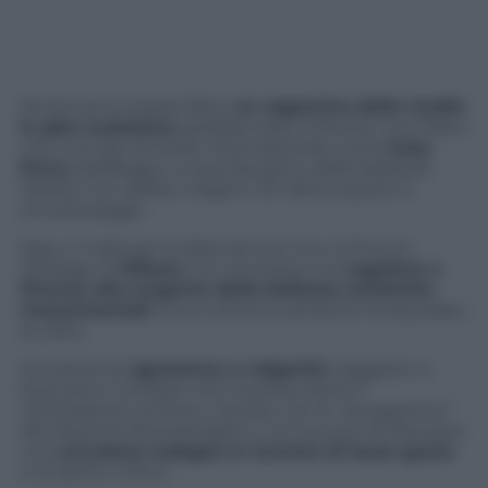
Anche se lo avesse fatto
un ragazzino delle medie
in gita scolastica
sarebbe stato irritante, ma il fatto
che una star di livello internazionale come
Katy
Perry
sbeffeggi e si prenda gioco delle bellezze
italiane con selfies volgari e di cattivo gusto è
ancora peggio.
Katy, in Italia per la data del suo tour al Forum
d’Assago di
Milano
, si è concessa una
capatina a
Firenze alla scoperta delle bellezze artistiche
rinascimentali
. Ecco come la cantante ha liquidato
la visita
Ovviamente
ignoranza e volgarità
viaggiano a
braccetto e la Rete non ha preso bene il
cameratismo di Perry. Giocare con le “prospettive”
del David di Michelangelo e con la torre di Pisa pare
uno
scivolone indegno in termini di buon gusto
e di spirito critico.