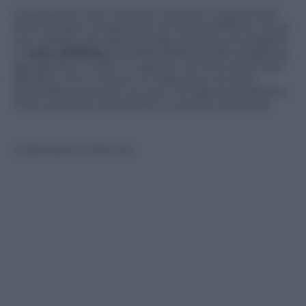
La prossima volta che Katy tornerà in Italia avrà di
certo bisogno di ripetizioni di Storia dell’Arte, ma se
non volesse prendersi la briga, al posto di scegliere
un
tour artistico
potrebbe dedicarsi allo shopping,
agli aperitivi o a fare un giretto nei tanti parchi per
bambini che si trovano in Italia dove, di certo,
troverebbe persone suo pari che apprezzerebbero
il fine sarcasmo dimostrato in questa occasione.
© Riproduzione Riservata