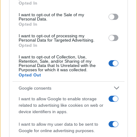
Opted In
Please note that this website/app uses one or more Google
services and may gather and store information including but
I want to opt-out of the Sale of my
Personal Data.
not limited to your visit or usage behaviour. You may click to
Opted In
grant or deny consent to Google and its third-party tags to
use your data for below specified purposes in below Google
I want to opt-out of processing my
consent section.
Personal Data for Targeted Advertising.
Opted In
I want to opt-out of Collection, Use,
Retention, Sale, and/or Sharing of my
Personal Data that Is Unrelated with the
Purposes for which it was collected.
Opted Out
Google consents
I want to allow Google to enable storage
related to advertising like cookies on web or
device identifiers in apps.
I want to allow my user data to be sent to
Google for online advertising purposes.