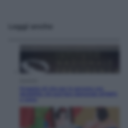
Leggi anche
Economia
Progetto di vita per le persone con
disabilità: chi può fare domanda all’INPS
e come